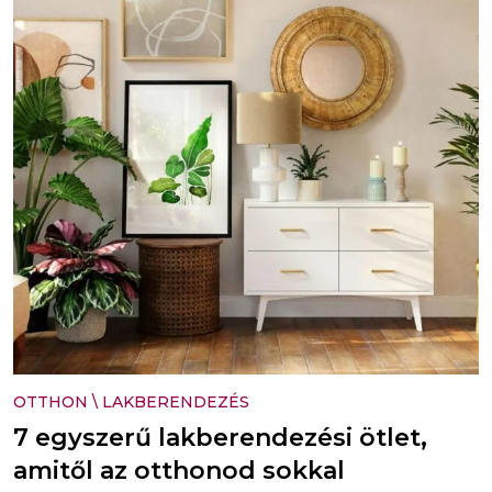
OTTHON
\
LAKBERENDEZÉS
7 egyszerű lakberendezési ötlet,
amitől az otthonod sokkal