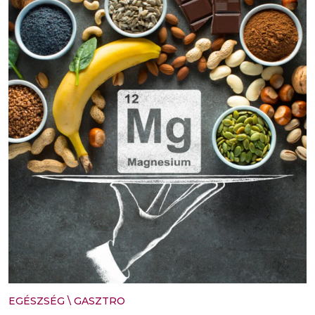
EGÉSZSÉG
\
GASZTRO