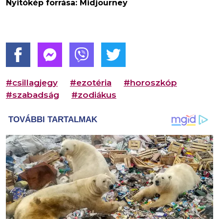
Nyitókép forrása: Midjourney
#csillagjegy
#ezotéria
#horoszkóp
#szabadság
#zodiákus