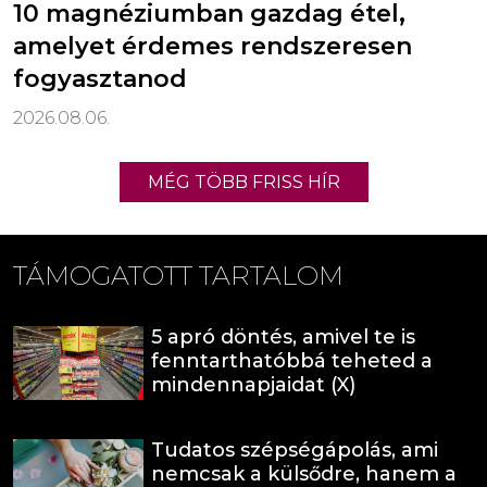
10 magnéziumban gazdag étel,
amelyet érdemes rendszeresen
fogyasztanod
2026.08.06.
MÉG TÖBB FRISS HÍR
TÁMOGATOTT TARTALOM
5 apró döntés, amivel te is
fenntarthatóbbá teheted a
mindennapjaidat (X)
Tudatos szépségápolás, ami
nemcsak a külsődre, hanem a