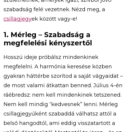
születhetnek, amelyek igazi, szívből jövő
szabadság felé vezetnek. Nézd meg, a
csillagjegy
ek között vagy-e!
1. Mérleg – Szabadság a
megfelelési kényszertől
Hosszú ideje próbálsz mindenkinek
megfelelni. A harmónia keresése közben
gyakran háttérbe szorítod a saját vágyaidat –
de most valami átkattan benned. Július 4-én
ráébredsz: nem kell mindenkinek tetszened.
Nem kell mindig “kedvesnek” lenni. Mérleg
csillagjegyűként szabaddá válhatsz attól a
belső hangodtól, ami eddig visszatartott a