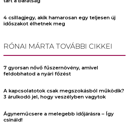
tart a barátság
4 csillagjegy, akik hamarosan egy teljesen új
időszakot élhetnek meg
RÓNAI MÁRTA
TOVÁBBI CIKKEI
7 gyorsan nővő fűszernövény, amivel
feldobhatod a nyári főzést
A kapcsolatotok csak megszokásból működik?
3 árulkodó jel, hogy veszélyben vagytok
Ágyneműcsere a melegebb időjárásra – Így
csináld!