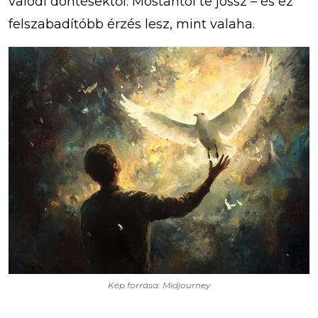
valódi döntésektől. Mostantól te jössz – és ez
felszabadítóbb érzés lesz, mint valaha.
Kép forrása: Midjourney