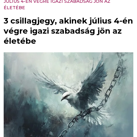
JÚLIUS 4-ÉN VÉGRE IGAZI SZABADSÁG JÖN AZ
ÉLETÉBE
3 csillagjegy, akinek július 4-én
végre igazi szabadság jön az
életébe