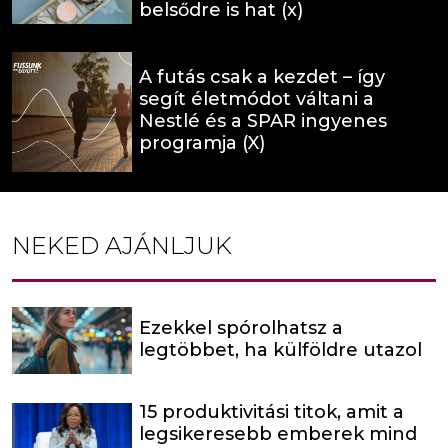
belsődre is hat (x)
A futás csak a kezdet – így
segít életmódot váltani a
Nestlé és a SPAR ingyenes
programja (X)
NEKED AJÁNLJUK
Ezekkel spórolhatsz a
legtöbbet, ha külföldre utazol
15 produktivitási titok, amit a
legsikeresebb emberek mind