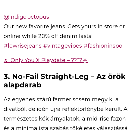
@indigo.octopus
Our new favorite jeans. Gets yours in store or
online while 20% off denim lasts!
#lowrisejeans
#vintagevibes
#fashioninspo
♬ Only You X Playdate – ????⛧
3. No-Fail Straight-Leg – Az örök
alapdarab
Az egyenes szárú farmer sosem megy ki a
divatból, de idén újra reflektorfénybe került. A
természetes kék árnyalatok, a mid-rise fazon
és a minimalista szabás tökéletes választássá