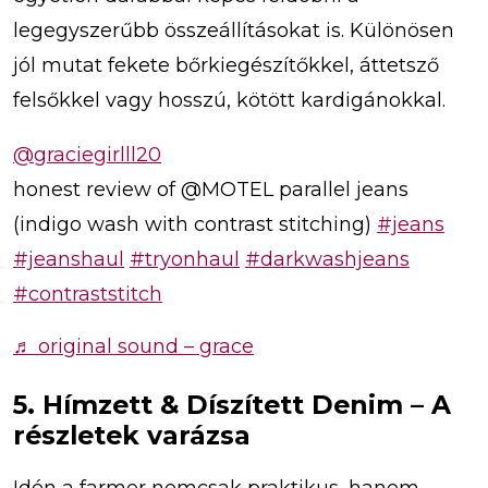
legegyszerűbb összeállításokat is. Különösen
jól mutat fekete bőrkiegészítőkkel, áttetsző
felsőkkel vagy hosszú, kötött kardigánokkal.
@graciegirlll20
honest review of @MOTEL parallel jeans
(indigo wash with contrast stitching)
#jeans
#jeanshaul
#tryonhaul
#darkwashjeans
#contraststitch
♬ original sound – grace
5. Hímzett & Díszített Denim – A
részletek varázsa
Idén a farmer nemcsak praktikus, hanem