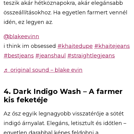
teszik akár hétköznapokra, akár elegánsabb
összeállításokhoz. Ha egyetlen farmert vennél
idén, ez legyen az.
@blakeevinn
i think im obsessed
#khaitedupe
#khaitejeans
#bestjeans
#jeanshaul
#straightlegjeans
♬ original sound – blake evin
4. Dark Indigo Wash – A farmer
kis feketéje
Az ősz egyik legnagyobb visszatérője a sötét
indigó árnyalat. Elegáns, letisztult és időtlen –
egyetlen darabbal képes feldobni a