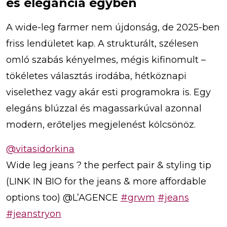
és elegancia egyben
A wide-leg farmer nem újdonság, de 2025-ben
friss lendületet kap. A strukturált, szélesen
omló szabás kényelmes, mégis kifinomult –
tökéletes választás irodába, hétköznapi
viselethez vagy akár esti programokra is. Egy
elegáns blúzzal és magassarkúval azonnal
modern, erőteljes megjelenést kölcsönöz.
@vitasidorkina
Wide leg jeans ? the perfect pair & styling tip
(LINK IN BIO for the jeans & more affordable
options too) @L’AGENCE
#grwm
#jeans
#jeanstryon