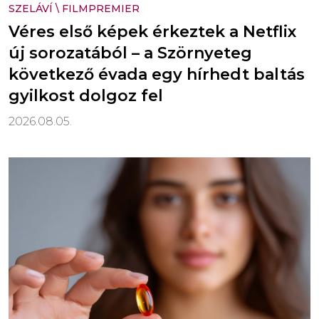
SZELÁVÍ
\
FILMPREMIER
Véres első képek érkeztek a Netflix
új sorozatából – a Szörnyeteg
következő évada egy hírhedt baltás
gyilkost dolgoz fel
2026.08.05.