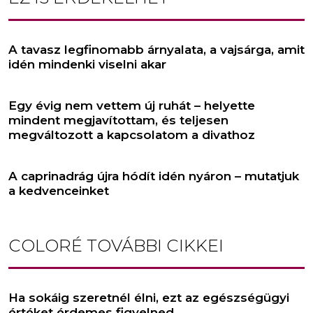
A tavasz legfinomabb árnyalata, a vajsárga, amit
idén mindenki viselni akar
Egy évig nem vettem új ruhát – helyette
mindent megjavítottam, és teljesen
megváltozott a kapcsolatom a divathoz
A caprinadrág újra hódít idén nyáron – mutatjuk
a kedvenceinket
COLORÉ
TOVÁBBI CIKKEI
Ha sokáig szeretnél élni, ezt az egészségügyi
értéket érdemes figyelned