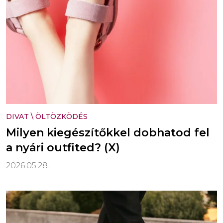
DIVAT
\
ÖLTÖZKÖDÉS
Milyen kiegészítőkkel dobhatod fel
a nyári outfited? (X)
2026.05.28.