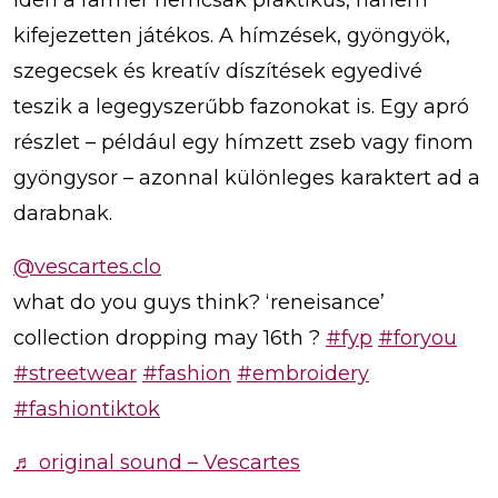
kifejezetten játékos. A hímzések, gyöngyök,
szegecsek és kreatív díszítések egyedivé
teszik a legegyszerűbb fazonokat is. Egy apró
részlet – például egy hímzett zseb vagy finom
gyöngysor – azonnal különleges karaktert ad a
darabnak.
@vescartes.clo
what do you guys think? ‘reneisance’
collection dropping may 16th ?
#fyp
#foryou
#streetwear
#fashion
#embroidery
#fashiontiktok
♬ original sound – Vescartes