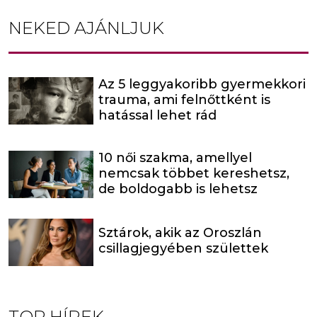
NEKED AJÁNLJUK
Az 5 leggyakoribb gyermekkori
trauma, ami felnőttként is
hatással lehet rád
10 női szakma, amellyel
nemcsak többet kereshetsz,
de boldogabb is lehetsz
Sztárok, akik az Oroszlán
csillagjegyében születtek
TOP HÍREK