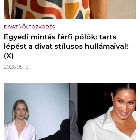
DIVAT
\
ÖLTÖZKÖDÉS
Egyedi mintás férfi pólók: tarts
lépést a divat stílusos hullámaival!
(X)
2026.05.13.