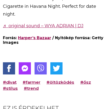
Cigarette in Havana Night. Perfect for date
night.
♬ original sound – WYA ADRIAN | DJ
Forrás:
Harper’s Bazaar
/ Nyitókép forrása: Getty
Images
#divat
#farmer
#öltözködés
#ősz
#stílus
#trend
EZ IS ÉRDEKELHET