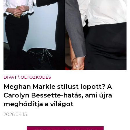
DIVAT
\
ÖLTÖZKÖDÉS
Meghan Markle stílust lopott? A
Carolyn Bessette-hatás, ami újra
meghódítja a világot
2026.04.15.