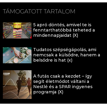
TÁMOGATOTT TARTALOM
5 apró döntés, amivel te is
fenntarthatóbbá teheted a
mindennapjaidat (X)
Tudatos szépségápolás, ami
nemcsak a külsődre, hanem a
belsődre is hat (x)
A futás csak a kezdet – így
segít életmódot váltani a
Nestlé és a SPAR ingyenes
programja (X)