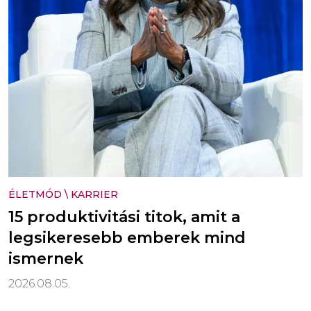
ÉLETMÓD
\
KARRIER
15 produktivitási titok, amit a
legsikeresebb emberek mind
ismernek
2026.08.05.