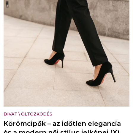
DIVAT
\
ÖLTÖZKÖDÉS
Körömcipők – az időtlen elegancia
és a modern női stílus jelképei (X)