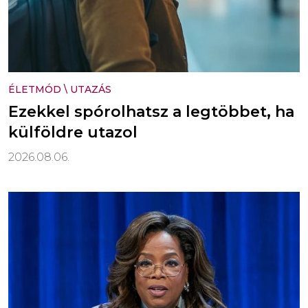
ÉLETMÓD
\
UTAZÁS
Ezekkel spórolhatsz a legtöbbet, ha
külföldre utazol
2026.08.06.