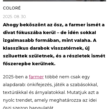
COLORÉ
2025. 08. 30.
Ahogy beköszönt az ősz, a farmer ismét a
divat fókuszába kerül – de idén sokkal
izgalmasabb formában, mint valaha. A
klasszikus darabok visszatérnek, új
sziluettek születnek, és a részletek ismét
főszerepbe kerülnek.
2025-ben a
farmer
többé nem csak egy
alapdarab: önkifejezés, játék a szabásokkal,
textúrákkal és árnyalatokkal. Mutatjuk azt a
nyolc trendet, amely meghatározza az idei
őszi szezon hangulatát.