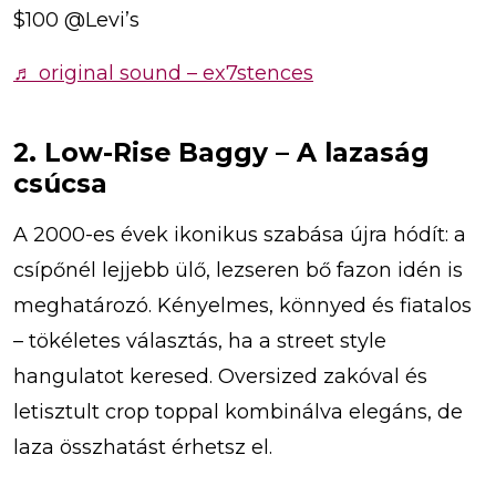
$100 @Levi’s
♬ original sound – ex7stences
2. Low-Rise Baggy – A lazaság
csúcsa
A 2000-es évek ikonikus szabása újra hódít: a
csípőnél lejjebb ülő, lezseren bő fazon idén is
meghatározó. Kényelmes, könnyed és fiatalos
– tökéletes választás, ha a street style
hangulatot keresed. Oversized zakóval és
letisztult crop toppal kombinálva elegáns, de
laza összhatást érhetsz el.