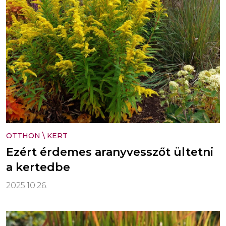
OTTHON
\
KERT
Ezért érdemes aranyvesszőt ültetni
a kertedbe
2025.10.26.