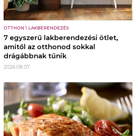
OTTHON
\
LAKBERENDEZÉS
7 egyszerű lakberendezési ötlet,
amitől az otthonod sokkal
drágábbnak tűnik
2026.08.07.