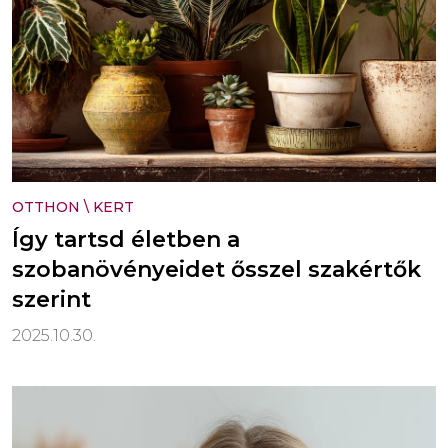
OTTHON
\
KERT
Így tartsd életben a
szobanövényeidet ősszel szakértők
szerint
2025.10.30.