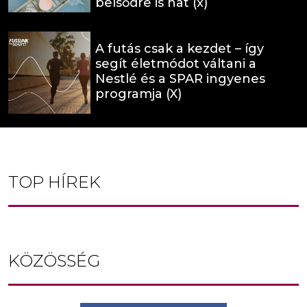
belsődre is hat (x)
A futás csak a kezdet – így
segít életmódot váltani a
Nestlé és a SPAR ingyenes
programja (X)
TOP HÍREK
KÖZÖSSÉG