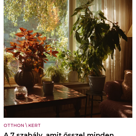
OTTHON
\
KERT
A 7 szabály, amit ősszel minden