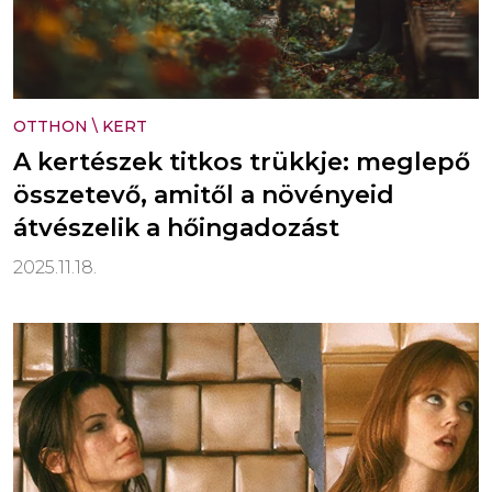
OTTHON
\
KERT
A kertészek titkos trükkje: meglepő
összetevő, amitől a növényeid
átvészelik a hőingadozást
2025.11.18.