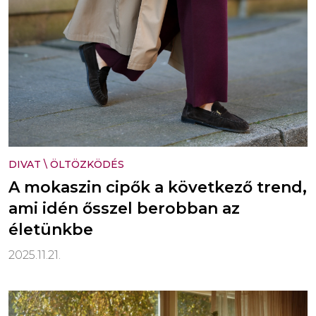
DIVAT
\
ÖLTÖZKÖDÉS
A mokaszin cipők a következő trend,
ami idén ősszel berobban az
életünkbe
2025.11.21.