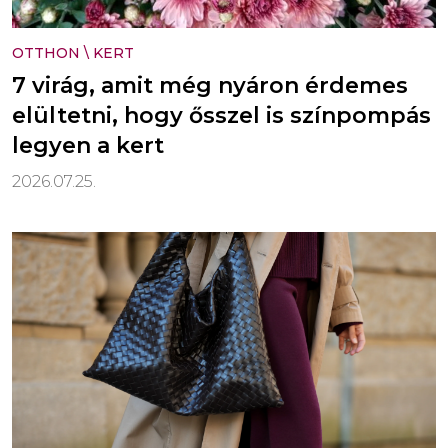
OTTHON
\
KERT
7 virág, amit még nyáron érdemes
elültetni, hogy ősszel is színpompás
legyen a kert
2026.07.25.