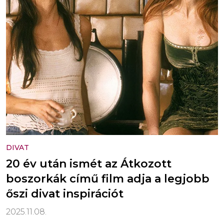
DIVAT
20 év után ismét az Átkozott
boszorkák című film adja a legjobb
őszi divat inspirációt
2025.11.08.