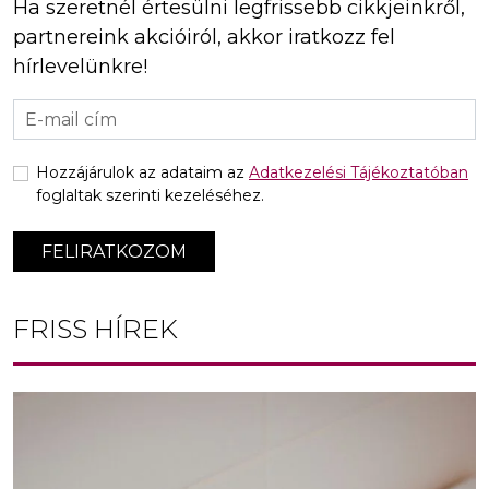
Ha szeretnél értesülni legfrissebb cikkjeinkről,
partnereink akcióiról, akkor iratkozz fel
hírlevelünkre!
Hozzájárulok az adataim az
Adatkezelési Tájékoztatóban
foglaltak szerinti kezeléséhez.
FELIRATKOZOM
FRISS HÍREK