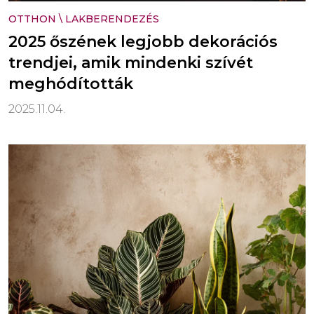
OTTHON
\
LAKBERENDEZÉS
2025 őszének legjobb dekorációs
trendjei, amik mindenki szívét
meghódították
2025.11.04.