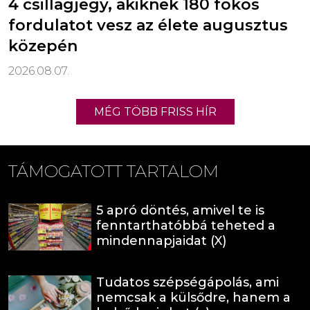
4 csillagjegy, akiknek 180 fokos
fordulatot vesz az élete augusztus
közepén
2026.08.07.
MÉG TÖBB FRISS HÍR
TÁMOGATOTT TARTALOM
5 apró döntés, amivel te is
fenntarthatóbbá teheted a
mindennapjaidat (X)
Tudatos szépségápolás, ami
nemcsak a külsődre, hanem a