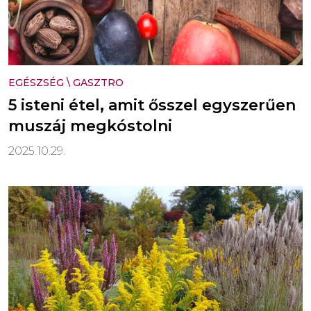
EGÉSZSÉG
\
GASZTRO
5 isteni étel, amit ősszel egyszerűen
muszáj megkóstolni
2025.10.29.