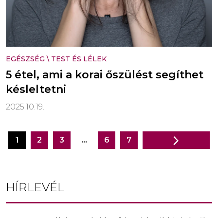
EGÉSZSÉG
\
TEST ÉS LÉLEK
5 étel, ami a korai őszülést segíthet
késleltetni
2025.10.19.
1
2
3
…
6
7
Bejegyzés
navigáció
HÍRLEVÉL