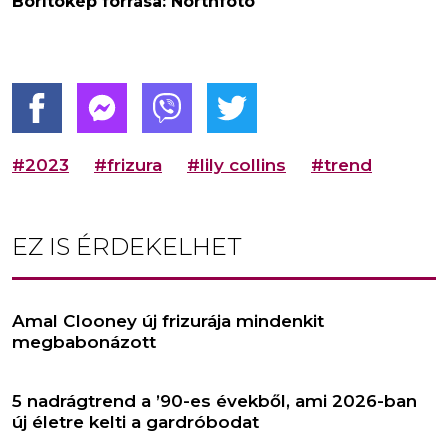
Borítókép forrása: Northfoto
#2023
#frizura
#lily collins
#trend
EZ IS ÉRDEKELHET
Amal Clooney új frizurája mindenkit
megbabonázott
5 nadrágtrend a ’90-es évekből, ami 2026-ban
új életre kelti a gardróbodat