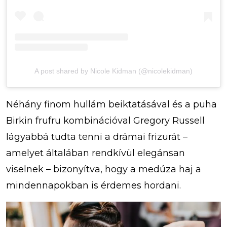
A post shared by Nicole Kidman (@nicolekidman)
Néhány finom hullám beiktatásával és a puha
Birkin frufru kombinációval Gregory Russell
lágyabbá tudta tenni a drámai frizurát –
amelyet általában rendkívül elegánsan
viselnek – bizonyítva, hogy a medúza haj a
mindennapokban is érdemes hordani.