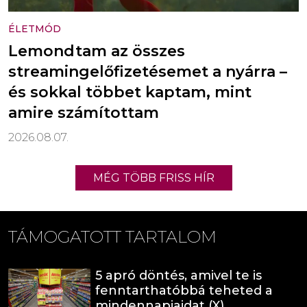
ÉLETMÓD
Lemondtam az összes
streamingelőfizetésemet a nyárra –
és sokkal többet kaptam, mint
amire számítottam
2026.08.07.
MÉG TÖBB FRISS HÍR
TÁMOGATOTT TARTALOM
5 apró döntés, amivel te is
fenntarthatóbbá teheted a
mindennapjaidat (X)