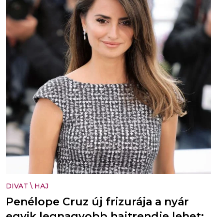
DIVAT
\
HAJ
Penélope Cruz új frizurája a nyár
egyik legnagyobb hajtrendje lehet: