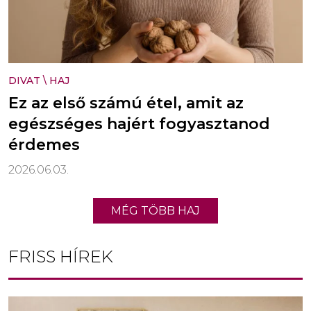
DIVAT
\
HAJ
Ez az első számú étel, amit az
egészséges hajért fogyasztanod
érdemes
2026.06.03.
MÉG TÖBB HAJ
FRISS HÍREK