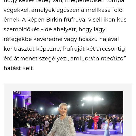
hogy kevés réteg van, meglehetősen tompa
végekkel, amelyek egészen a mellkasa fölé
érnek. A képen Birkin frufruval viseli ikonikus
szemöldökét – de ahelyett, hogy lágy
rétegekbe keveredne vagy hosszú hajával
kontrasztot képezne, frufruját két arccsontig
érő átmenet szegélyezi, ami
„puha medúza”
hatást kelt.