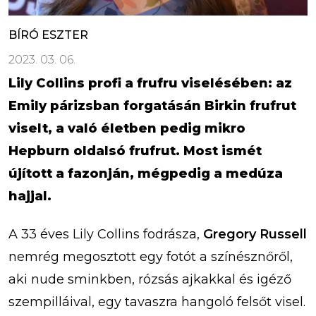
BÍRÓ ESZTER
2023. 03. 06.
Lily Collins profi a frufru viselésében: az
Emily párizsban forgatásán Birkin frufrut
viselt, a való életben pedig mikro
Hepburn oldalsó frufrut. Most ismét
újított a fazonján, mégpedig a medúza
hajjal.
A 33 éves Lily Collins fodrásza,
Gregory Russell
nemrég megosztott egy fotót a színésznőről,
aki nude sminkben, rózsás ajkakkal és igéző
szempilláival, egy tavaszra hangoló felsőt visel.