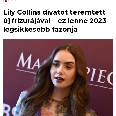
HÓDÍT
Lily Collins divatot teremtett
új frizurájával – ez lenne 2023
legsikkesebb fazonja