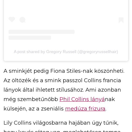
A post shared by Gregory Russell (@gregoryrussellhair)
A sminkjét pedig Fiona Stiles-nak köszönheti.
Az öltözék és a smink passzol Collins francia
lányok által ihletett stílusához. Ami azonban
még szembetűnőbb
Phil Collins lányá
nak
külsején, az a zseniális
medúza frizura
.
Lily Collins világosbarna hajában úgy tűnik,