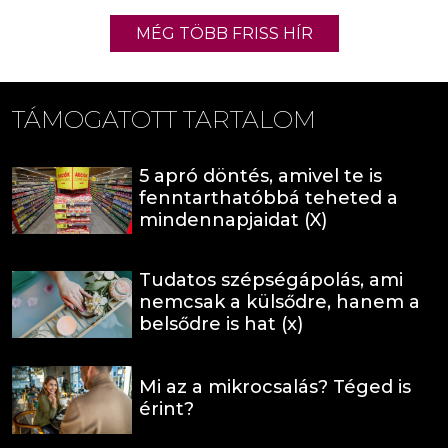
MÉG TÖBB FRISS HÍR
TÁMOGATOTT TARTALOM
5 apró döntés, amivel te is
fenntarthatóbbá teheted a
mindennapjaidat (X)
Tudatos szépségápolás, ami
nemcsak a külsődre, hanem a
belsődre is hat (x)
Mi az a mikrocsalás? Téged is
érint?