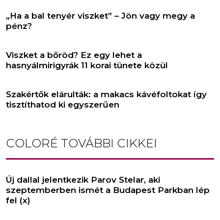
„Ha a bal tenyér viszket” – Jön vagy megy a
pénz?
Viszket a bőröd? Ez egy lehet a
hasnyálmirigyrák 11 korai tünete közül
Szakértők elárulták: a makacs kávéfoltokat így
tisztíthatod ki egyszerűen
COLORÉ
TOVÁBBI CIKKEI
Új dallal jelentkezik Parov Stelar, aki
szeptemberben ismét a Budapest Parkban lép
fel (x)