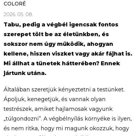
COLORÉ
2026. 05. 08.
Tabu, pedig a végbél igencsak fontos
szerepet tölt be az életünkben, és
sokszor nem úgy működik, ahogyan
kellene, hiszen viszket vagy akár fájhat is.
Mi állhat a tünetek hátterében? Ennek
jártunk utána.
Általában szeretjük kényeztetni a testünket.
Ápoljuk, kenegetjük, és vannak olyan
testrészek, amiket hajlamosak vagyunk
„túlgondozni”. A végbélnyílás környéke is ilyen,
és nem ritka, hogy mi magunk okozzuk, hogy