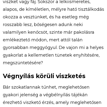
viszket vagy fáj. Sokszor a lelkiismeretes,
alapos, de kíméletlen, mélyre ható tisztálkodás
okozza a vesztünket, és ha esetleg még
rosszabb lesz, bőségesen adunk neki
valamilyen kenőcsöt, szinte már pakolásra
emlékeztető módon, mert attól talán
gyorsabban meggyógyul. De vajon mi a helyes
gyakorlat a kellemetlen tünetek enyhítésére,
megszüntetésére?
Végnyílás körüli viszketés
Bár szokatlannak tűnhet, meglehetősen
gyakori jelenség a végbélnyílás tájékán
érezhető viszkető érzés, amely meglehetősen