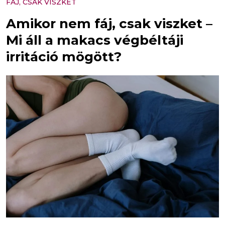
FÁJ, CSAK VISZKET
Amikor nem fáj, csak viszket –
Mi áll a makacs végbéltáji
irritáció mögött?