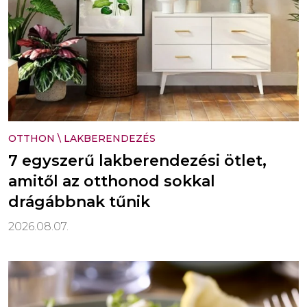
OTTHON
\
LAKBERENDEZÉS
7 egyszerű lakberendezési ötlet,
amitől az otthonod sokkal
drágábbnak tűnik
2026.08.07.