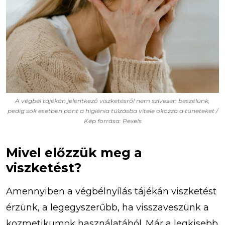
A végbél tájékán jelentkező viszketésről nem szívesen beszélünk,
pedig sok esetben pont a higiénia túlzásba vitele okozza a tüneteket /
Kép forrása: Pexels
Mivel előzzük meg a
viszketést?
Amennyiben a végbélnyílás tájékán viszketést
érzünk, a legegyszerűbb, ha visszaveszünk a
kozmetikumok használatából. Már a legkisebb