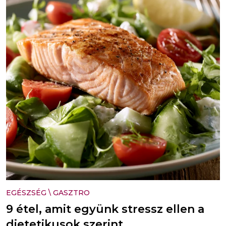
EGÉSZSÉG
\
GASZTRO
9 étel, amit együnk stressz ellen a
dietetikusok szerint