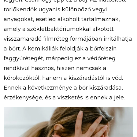
törlőkendők ugyanis különböző vegyi
anyagokat, esetleg alkoholt tartalmaznak,
amely a székletbaktériumokkal alkotott
visszamaradó filmréteg formájában irritálhatja
a bőrt. A kemikáliák feloldják a bőrfelszín
faggyúrétegét, márpedig ez a védőréteg
rendkívül hasznos, hiszen nemcsak a
kórokozóktól, hanem a kiszáradástól is véd.
Ennek a következménye a bőr kiszáradása,
érzékenysége, és a viszketés is ennek a jele.