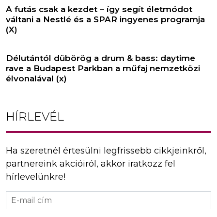
A futás csak a kezdet – így segít életmódot
váltani a Nestlé és a SPAR ingyenes programja
(X)
Délutántól dübörög a drum & bass: daytime
rave a Budapest Parkban a műfaj nemzetközi
élvonalával (x)
HÍRLEVÉL
Ha szeretnél értesülni legfrissebb cikkjeinkről,
partnereink akcióiról, akkor iratkozz fel
hírlevelünkre!