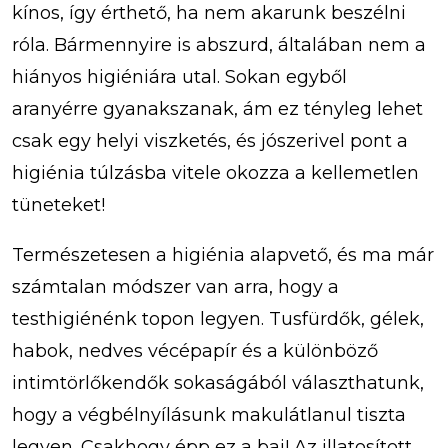
kínos, így érthető, ha nem akarunk beszélni
róla. Bármennyire is abszurd, általában nem a
hiányos higiéniára utal. Sokan egyből
aranyérre gyanakszanak, ám ez tényleg lehet
csak egy helyi viszketés, és jószerivel pont a
higiénia túlzásba vitele okozza a kellemetlen
tüneteket!
Természetesen a higiénia alapvető, és ma már
számtalan módszer van arra, hogy a
testhigiénénk topon legyen. Tusfürdők, gélek,
habok, nedves vécépapír és a különböző
intimtörlőkendők sokaságából választhatunk,
hogy a végbélnyílásunk makulátlanul tiszta
legyen. Csakhogy épp ez a baj! Az illatosított