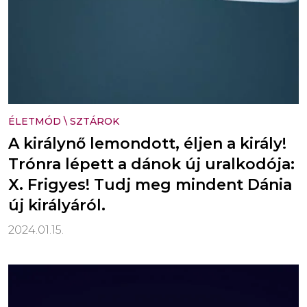
ÉLETMÓD
\
SZTÁROK
A királynő lemondott, éljen a király!
Trónra lépett a dánok új uralkodója:
X. Frigyes! Tudj meg mindent Dánia
új királyáról.
2024.01.15.