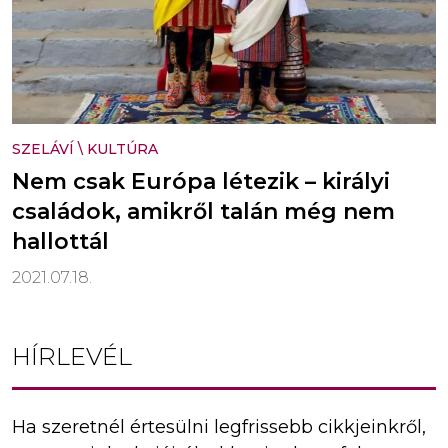
SZELÁVÍ
\
KULTÚRA
Nem csak Európa létezik – királyi
családok, amikről talán még nem
hallottál
2021.07.18.
HÍRLEVÉL
Ha szeretnél értesülni legfrissebb cikkjeinkről,