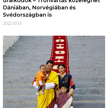
uralkodók – Trónváltás közeleghet
Dániában, Norvégiában és
Svédországban is
2022.10.13.