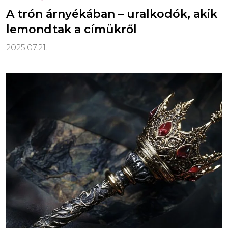
A trón árnyékában – uralkodók, akik
lemondtak a címükről
2025.07.21.