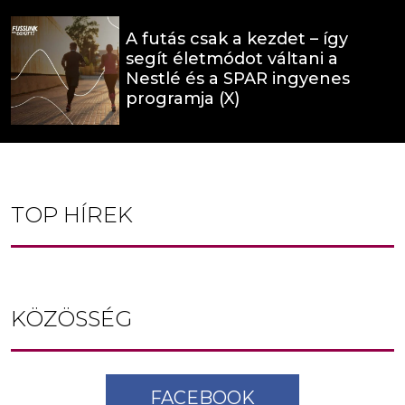
A futás csak a kezdet – így
segít életmódot váltani a
Nestlé és a SPAR ingyenes
programja (X)
TOP HÍREK
KÖZÖSSÉG
FACEBOOK