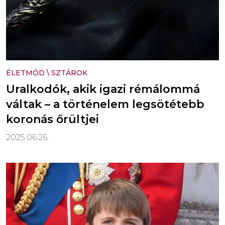
ÉLETMÓD
\
SZTÁROK
Uralkodók, akik igazi rémálommá
váltak – a történelem legsötétebb
koronás őrültjei
2025.06.26.