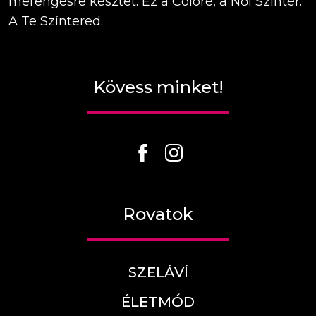
merengésre késztet. Ez a Coloré, a Női Színtér.
A Te Színtered.
Kövess minket!
Rovatok
SZELÁVÍ
ÉLETMÓD