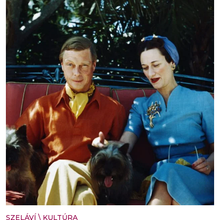
SZELÁVÍ
\
KULTÚRA