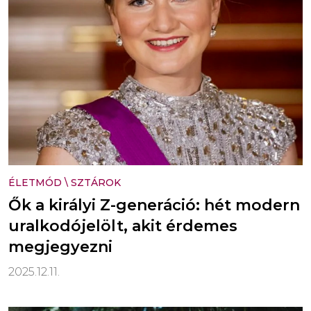
ÉLETMÓD
\
SZTÁROK
Ők a királyi Z-generáció: hét modern
uralkodójelölt, akit érdemes
megjegyezni
2025.12.11.