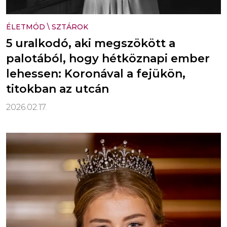
ÉLETMÓD
\
SZTÁROK
5 uralkodó, aki megszökött a
palotából, hogy hétköznapi ember
lehessen: Koronával a fejükön,
titokban az utcán
2026.02.17.