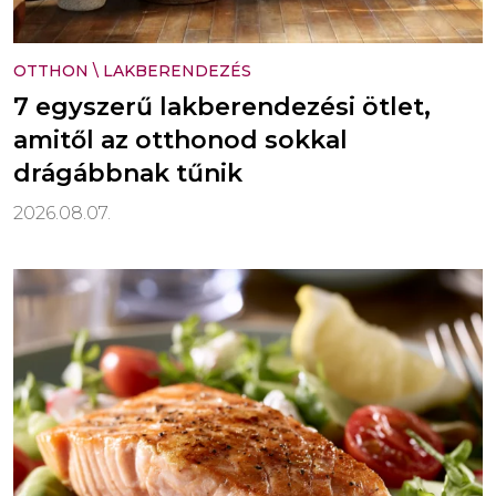
OTTHON
\
LAKBERENDEZÉS
7 egyszerű lakberendezési ötlet,
amitől az otthonod sokkal
drágábbnak tűnik
2026.08.07.