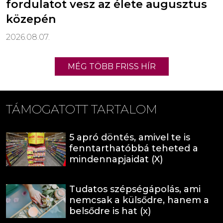
fordulatot vesz az élete augusztus
közepén
2026.08.07.
MÉG TÖBB FRISS HÍR
TÁMOGATOTT TARTALOM
5 apró döntés, amivel te is
fenntarthatóbbá teheted a
mindennapjaidat (X)
Tudatos szépségápolás, ami
nemcsak a külsődre, hanem a
belsődre is hat (x)