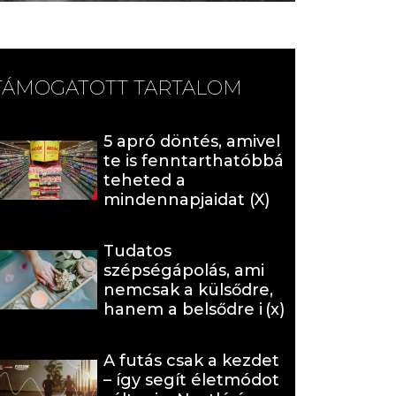
TÁMOGATOTT TARTALOM
5 apró döntés, amivel
te is fenntarthatóbbá
teheted a
mindennapjaidat (X)
Tudatos
szépségápolás, ami
nemcsak a külsődre,
hanem a belsődre is
hat (x)
A futás csak a kezdet
– így segít életmódot