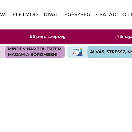
ÁVÍ
ÉLETMÓD
DIVAT
EGÉSZSÉG
CSALÁD
OT
#5 perc szépség
#filmaj