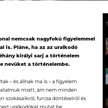
vonal nemcsak nagyfokú figyelemmel
al is. Pláne, ha az az uralkodó
éhány királyi sarj a történelem
be nevüket a történelembe.
ltak – és állnak ma is – a figyelem
 hatalmuk miatt, ám nem minden
rr szokásaikról, furcsa döntéseiről és
ert uralkodókat mutat be.