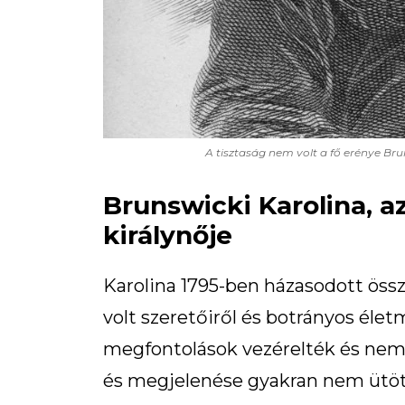
A tisztaság nem volt a fő erénye Br
Brunswicki Karolina, a
királynője
Karolina 1795-ben házasodott össze
volt szeretőiről és botrányos élet
megfontolások vezérelték és nem 
és megjelenése gyakran nem ütöt