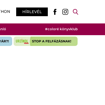
THON
HÍRLEVÉL
ánló
#coloré könyvklub