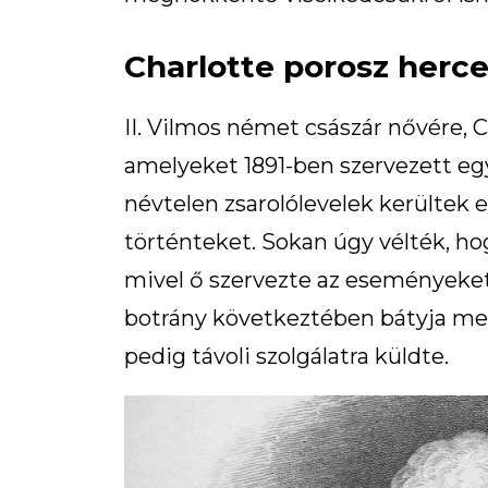
Charlotte porosz herc
II. Vilmos német császár nővére, Ch
amelyeket 1891-ben szervezett e
névtelen zsarolólevelek kerültek e
történteket. Sokan úgy vélték, ho
mivel ő szervezte az eseményeket, 
botrány következtében bátyja meg
pedig távoli szolgálatra küldte.​