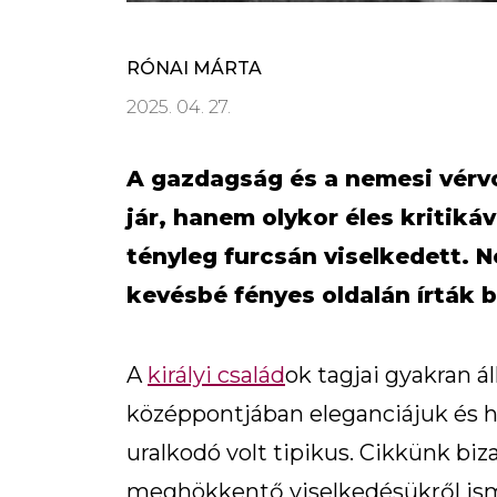
RÓNAI MÁRTA
2025. 04. 27.
A gazdagság és a nemesi vér
jár, hanem olykor éles kritikáv
tényleg furcsán viselkedett. N
kevésbé fényes oldalán írták 
A
királyi család
ok tagjai gyakran ál
középpontjában eleganciájuk és
uralkodó volt tipikus. Cikkünk biza
meghökkentő viselkedésükről ism