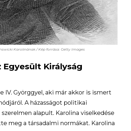
unswicki Karolinának / Kép forrása: Getty Images
z Egyesült Királyság
 IV. Györggyel, aki már akkor is ismert
módjáról. A házasságot politikai
szerelmen alapult. Karolina viselkedése
te meg a társadalmi normákat. Karolina