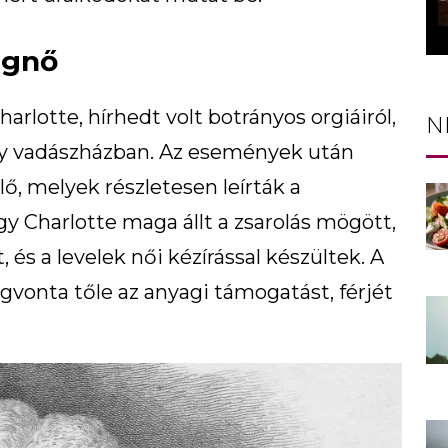
egnő
arlotte, hírhedt volt botrányos orgiáiról,
N
gy vadászházban. Az események után
lő, melyek részletesen leírták a
gy Charlotte maga állt a zsarolás mögött,
és a levelek női kézírással készültek. A
vonta tőle az anyagi támogatást, férjét