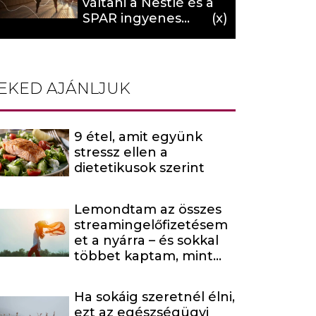
váltani a Nestlé és a
SPAR ingyenes
programja (X)
EKED AJÁNLJUK
9 étel, amit együnk
stressz ellen a
dietetikusok szerint
Lemondtam az összes
streamingelőfizetésem
et a nyárra – és sokkal
többet kaptam, mint
amire számítottam
Ha sokáig szeretnél élni,
ezt az egészségügyi