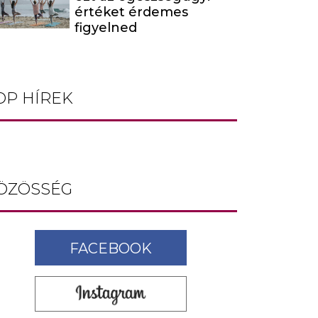
értéket érdemes
figyelned
OP HÍREK
ÖZÖSSÉG
FACEBOOK