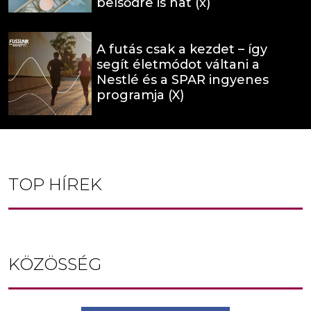
belsődre is hat (x)
A futás csak a kezdet – így
segít életmódot váltani a
Nestlé és a SPAR ingyenes
programja (X)
TOP HÍREK
KÖZÖSSÉG