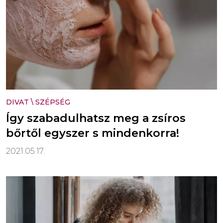
DIVAT
\
SZÉPSÉG
Így szabadulhatsz meg a zsíros
bőrtől egyszer s mindenkorra!
2021.05.17.