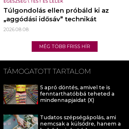
EGÉSZSÉG
\
TEST ÉS LÉLEK
Túlgondolás ellen próbáld ki az
„aggódási idősáv” technikát
2026.08.08.
MÉG TÖBB FRISS HÍR
TÁMOGATOTT TARTALOM
5 apró döntés, amivel te is
fenntarthatóbbá teheted a
mindennapjaidat (X)
Tudatos szépségápolás, ami
nemcsak a külsődre, hanem a