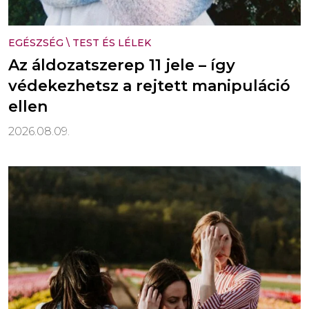
EGÉSZSÉG
\
TEST ÉS LÉLEK
Az áldozatszerep 11 jele – így
védekezhetsz a rejtett manipuláció
ellen
2026.08.09.