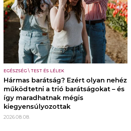
EGÉSZSÉG
\
TEST ÉS LÉLEK
Hármas barátság? Ezért olyan nehéz
működtetni a trió barátságokat – és
így maradhatnak mégis
kiegyensúlyozottak
2026.08.08.