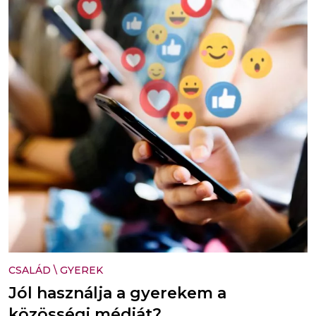
CSALÁD
\
GYEREK
Jól használja a gyerekem a
közösségi médiát?