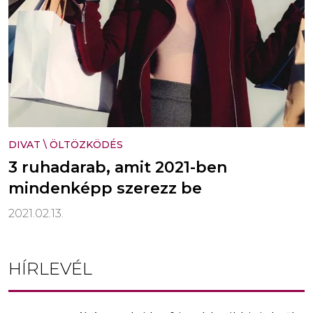
DIVAT
\
ÖLTÖZKÖDÉS
3 ruhadarab, amit 2021-ben
mindenképp szerezz be
2021.02.13.
HÍRLEVÉL