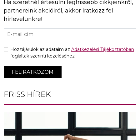
Ha szeretnél értesülni legfrissebb cikkjeinkről,
partnereink akcióiról, akkor iratkozz fel
hírlevelünkre!
Hozzájárulok az adataim az
Adatkezelési Tájékoztatóban
foglaltak szerinti kezeléséhez.
FELIRATKOZOM
FRISS HÍREK