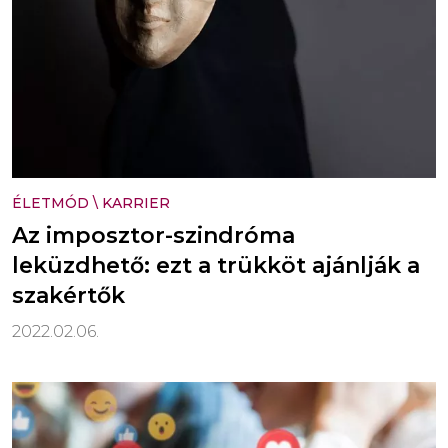
ÉLETMÓD
\
KARRIER
Az imposztor-szindróma
leküzdhető: ezt a trükköt ajánlják a
szakértők
2022.02.06.