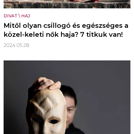
DIVAT
\
HAJ
Mitől olyan csillogó és egészséges a
közel-keleti nők haja? 7 titkuk van!
2024.05.28.