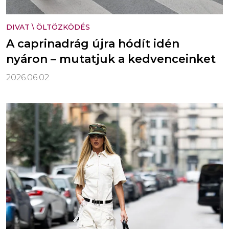
DIVAT
\
ÖLTÖZKÖDÉS
A caprinadrág újra hódít idén
nyáron – mutatjuk a kedvenceinket
2026.06.02.