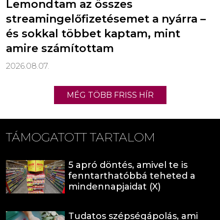
Lemondtam az összes
streamingelőfizetésemet a nyárra –
és sokkal többet kaptam, mint
amire számítottam
2026.08.07.
MÉG TÖBB FRISS HÍR
TÁMOGATOTT TARTALOM
5 apró döntés, amivel te is
fenntarthatóbbá teheted a
mindennapjaidat (X)
Tudatos szépségápolás, ami