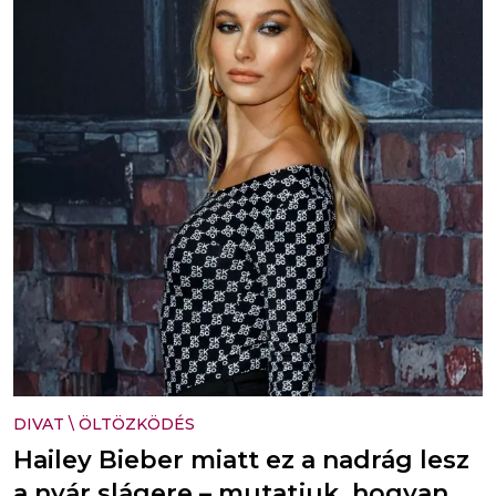
DIVAT
\
ÖLTÖZKÖDÉS
Hailey Bieber miatt ez a nadrág lesz
a nyár slágere – mutatjuk, hogyan