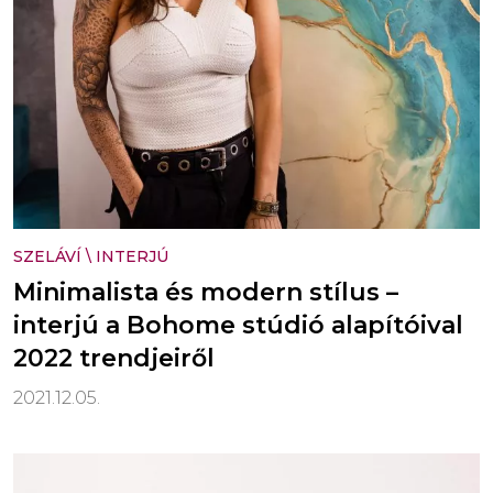
SZELÁVÍ
\
INTERJÚ
Minimalista és modern stílus –
interjú a Bohome stúdió alapítóival
2022 trendjeiről
2021.12.05.