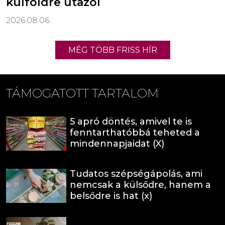
külföldre utazol
2026.08.06.
MÉG TÖBB FRISS HÍR
TÁMOGATOTT TARTALOM
5 apró döntés, amivel te is
fenntarthatóbbá teheted a
mindennapjaidat (X)
Tudatos szépségápolás, ami
nemcsak a külsődre, hanem a
belsődre is hat (x)