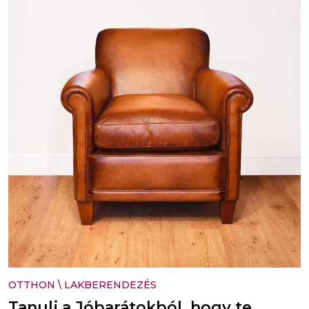
OTTHON
\
LAKBERENDEZÉS
Tanulj a Jóbarátokból, hogy te