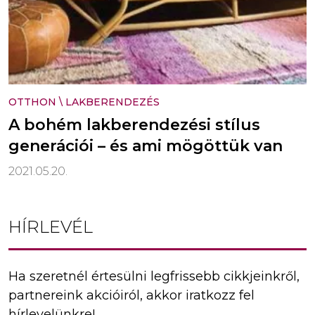
OTTHON
\
LAKBERENDEZÉS
A bohém lakberendezési stílus
generációi – és ami mögöttük van
2021.05.20.
HÍRLEVÉL
Ha szeretnél értesülni legfrissebb cikkjeinkről,
partnereink akcióiról, akkor iratkozz fel
hírlevelünkre!