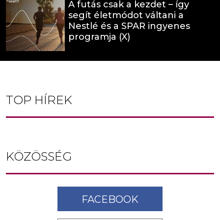
A futás csak a kezdet – így
segít életmódot váltani a
Nestlé és a SPAR ingyenes
programja (X)
TOP HÍREK
KÖZÖSSÉG
FACEBOOK