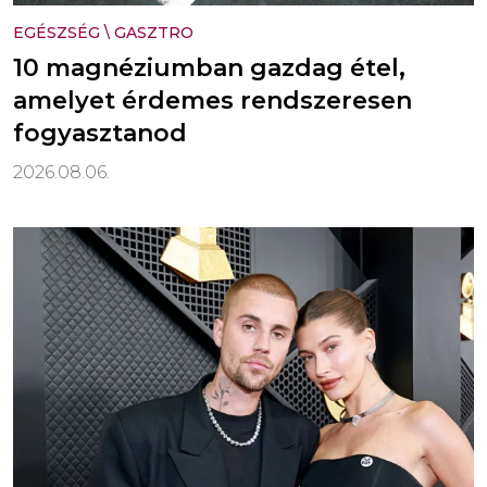
EGÉSZSÉG
\
GASZTRO
10 magnéziumban gazdag étel,
amelyet érdemes rendszeresen
fogyasztanod
2026.08.06.