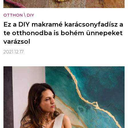
OTTHON
\
DIY
Ez a DIY makramé karácsonyfadísz a
te otthonodba is bohém ünnepeket
varázsol
2021.12.17.