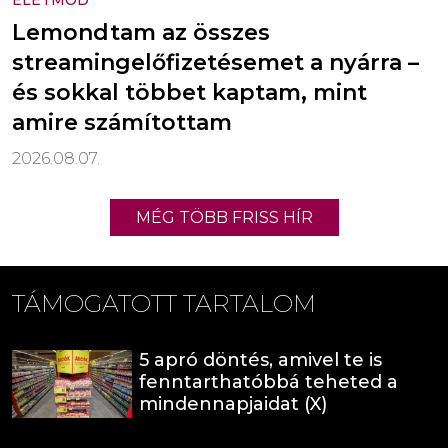
ÉLETMÓD
Lemondtam az összes
streamingelőfizetésemet a nyárra –
és sokkal többet kaptam, mint
amire számítottam
2026.08.07.
MÉG TÖBB FRISS HÍR
TÁMOGATOTT TARTALOM
5 apró döntés, amivel te is
fenntarthatóbbá teheted a
mindennapjaidat (X)