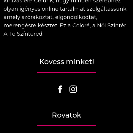
kihívás elé. Célunk, hogy minden szerephez
olyan igényes online tartalmat szolgáltassunk,
amely szórakoztat, elgondolkodtat,
merengésre késztet. Ez a Coloré, a Női Színtér.
A Te Színtered.
Kövess minket!
Rovatok