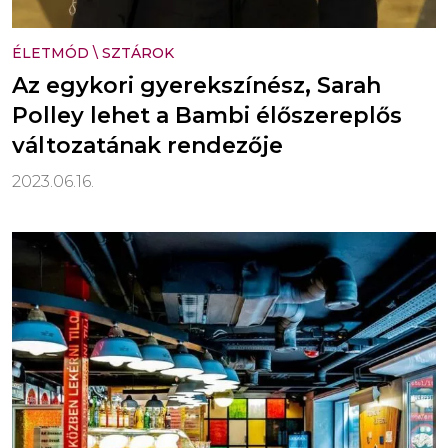
ÉLETMÓD
\
SZTÁROK
Az egykori gyerekszínész, Sarah
Polley lehet a Bambi élőszereplős
változatának rendezője
2023.06.16.