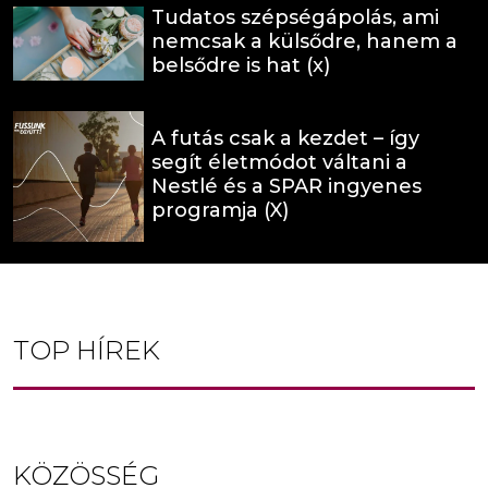
Tudatos szépségápolás, ami
nemcsak a külsődre, hanem a
belsődre is hat (x)
A futás csak a kezdet – így
segít életmódot váltani a
Nestlé és a SPAR ingyenes
programja (X)
TOP HÍREK
KÖZÖSSÉG