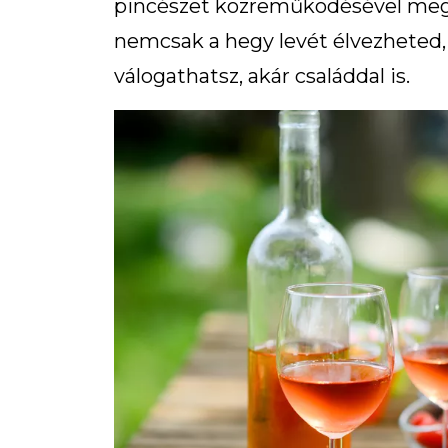
pincészet közreműködésével megs
nemcsak a hegy levét élvezheted
válogathatsz, akár családdal is.