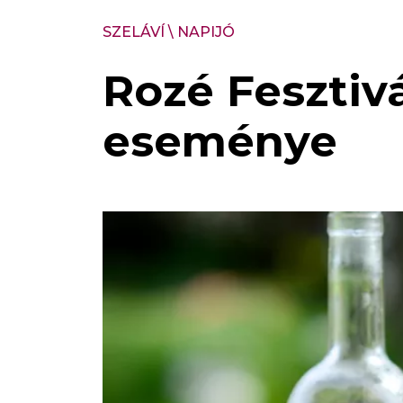
SZELÁVÍ
\
NAPIJÓ
Rozé Fesztivá
eseménye