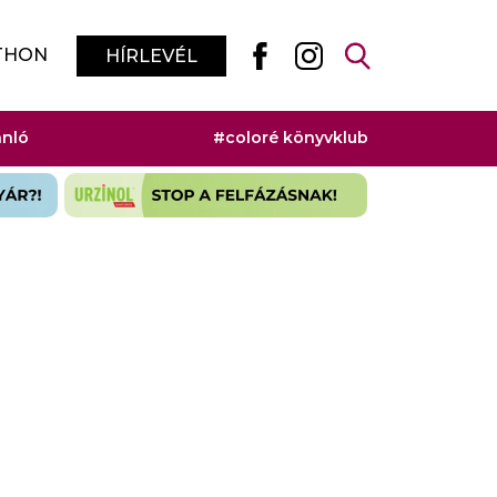
THON
HÍRLEVÉL
ánló
#coloré könyvklub