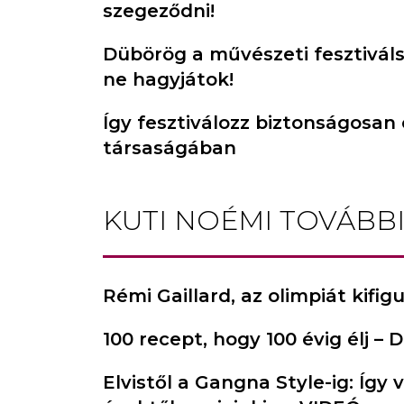
szegeződni!
Dübörög a művészeti fesztivál
ne hagyjátok!
Így fesztiválozz biztonságosan
társaságában
KUTI NOÉMI
TOVÁBBI
Rémi Gaillard, az olimpiát kifi
100 recept, hogy 100 évig élj – 
Elvistől a Gangna Style-ig: Így 