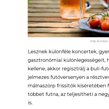
Kép forrása:
Lesznek különféle koncertek, gye
gasztronómiai különlegességeit, 
kellene, akkor regisztrálj a buli-f
jelmezes futóversenyen a résztvev
málnaszörp frissítők kíséretében f
többet futna, az teljesítheti a neg
is.