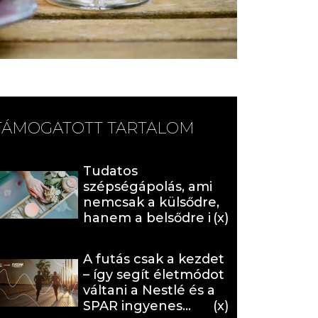
TÁMOGATOTT TARTALOM
Tudatos
szépségápolás, ami
nemcsak a külsődre,
hanem a belsődre is
hat (x)
A futás csak a kezdet
– így segít életmódot
váltani a Nestlé és a
SPAR ingyenes