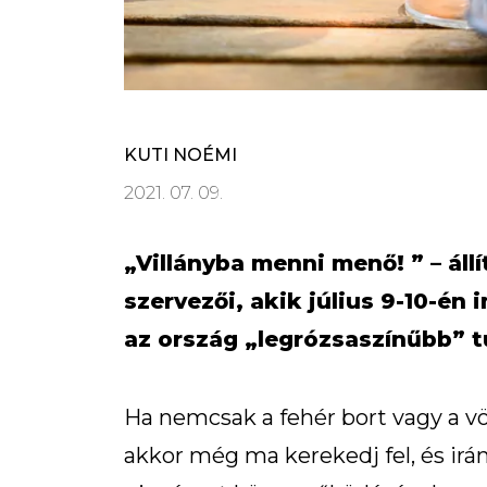
KUTI NOÉMI
2021. 07. 09.
„Villányba menni menő! ” – állí
szervezői, akik július 9-10-én
az ország „legrózsaszínűbb” t
Ha nemcsak a fehér bort vagy a vö
akkor még ma kerekedj fel, és irán