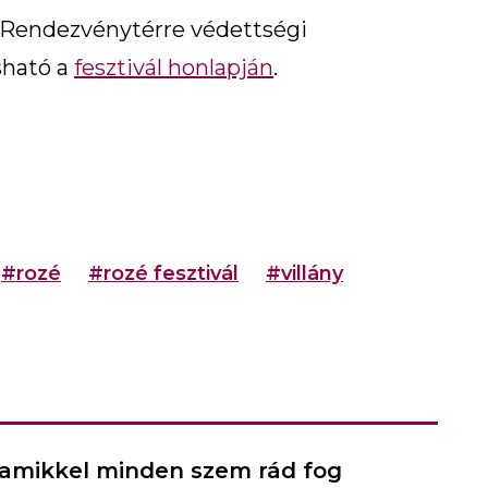
 a Rendezvénytérre védettségi
sható a
fesztivál honlapján
.
#rozé
#rozé fesztivál
#villány
a, amikkel minden szem rád fog