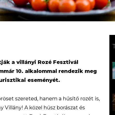
tják a villányi Rozé Fesztivál
 immár 10. alkalommal rendezik meg
urisztikai eseményét.
röset szereted, hanem a hűsítő rozét is,
y Villány! A közel húsz borászat és