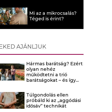
programja (X)
Mi az a mikrocsalás?
Téged is érint?
EKED AJÁNLJUK
Hármas barátság? Ezért
olyan nehéz
működtetni a trió
barátságokat – és így
maradhatnak mégis
kiegyensúlyozottak
Túlgondolás ellen
próbáld ki az „aggódási
idősáv” technikát