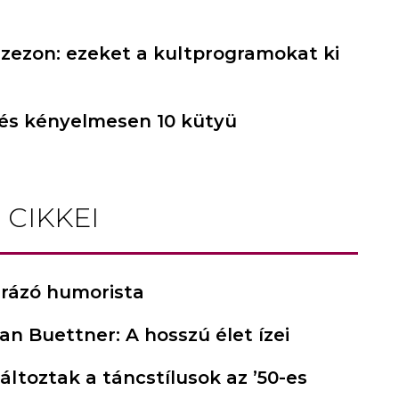
szezon: ezeket a kultprogramokat ki
 és kényelmesen 10 kütyü
 CIKKEI
gurázó humorista
Dan Buettner: A hosszú élet ízei
változtak a táncstílusok az ’50-es