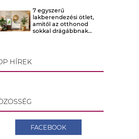
7 egyszerű
lakberendezési ötlet,
amitől az otthonod
sokkal drágábbnak
tűnik
OP HÍREK
ÖZÖSSÉG
FACEBOOK