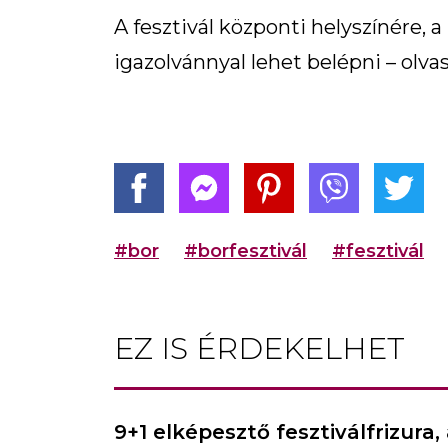
A fesztivál központi helyszínére,
igazolvánnyal lehet belépni – olva
#bor
#borfesztivál
#fesztivál
EZ IS ÉRDEKELHET
9+1 elképesztő fesztiválfrizur