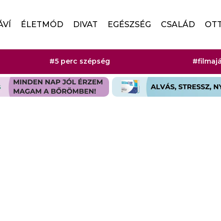
ÁVÍ
ÉLETMÓD
DIVAT
EGÉSZSÉG
CSALÁD
OT
#5 perc szépség
#filmaj