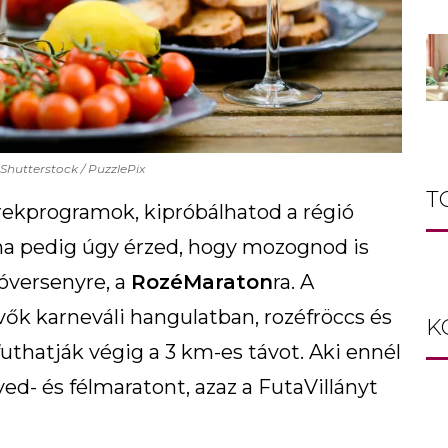
 Shutterstock / PuzzlePix
T
rekprogramok, kipróbálhatod a régió
ha pedig úgy érzed, hogy mozognod is
utóversenyre, a
RozéMaraton
ra. A
ők karneváli hangulatban, rozéfröccs és
K
uthatják végig a 3 km-es távot. Aki ennél
yed- és félmaratont, azaz a FutaVillányt