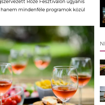
zervezett Rozé Fesztiválon ugyanis
, hanem mindenféle programok közül
N