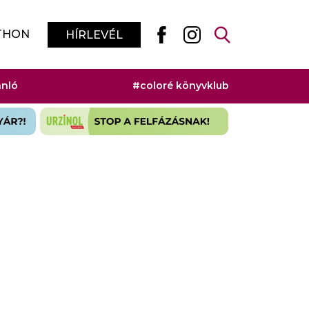
THON
HÍRLEVÉL
ánló
#coloré könyvklub