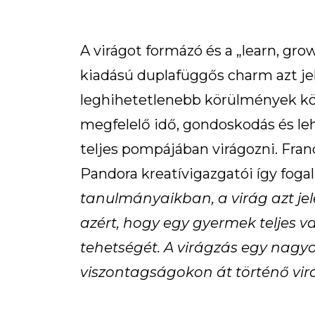
A virágot formázó és a „learn, grow,
kiadású duplafüggős charm azt jel
leghihetetlenebb körülmények köz
megfelelő idő, gondoskodás és l
teljes pompájában virágozni. France
Pandora kreatívigazgatói így fog
tanulmányaikban, a virág azt je
azért, hogy egy gyermek teljes 
tehetségét. A virágzás egy nagyo
viszontagságokon át történő virá