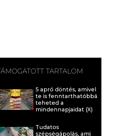
TÁMOGATOTT TARTALOM
5 apró döntés, amivel
te is fenntarthatóbbá
teheted a
mindennapjaidat (X)
Tudatos
szépségápolás, ami