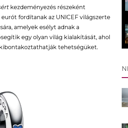
ért
kezdeményezés részeként
5 eurót fordítanak az UNICEF világszerte
ra, amelyek esélyt adnak a
egítik egy olyan világ kialakítását, ahol
ibontakoztathatják tehetségüket.
N