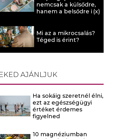
nemcsak a külsődre,
hanem a belsődre is
hat (x)
Mi az a mikrocsalás?
Téged is érint?
EKED AJÁNLJUK
Ha sokáig szeretnél élni,
ezt az egészségügyi
értéket érdemes
figyelned
10 magnéziumban