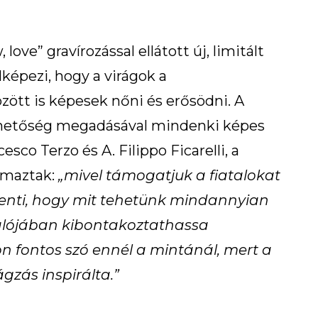
 love” gravírozással ellátott új, limitált
képezi, hogy a virágok a
ött is képesek nőni és erősödni. A
ehetőség megadásával mindenki képes
sco Terzo és A. Filippo Ficarelli, a
almaztak:
„mivel támogatjuk a fiatalokat
lenti, hogy mit tehetünk mindannyian
valójában kibontakoztathassa
n fontos szó ennél a mintánál, mert a
gzás inspirálta.”