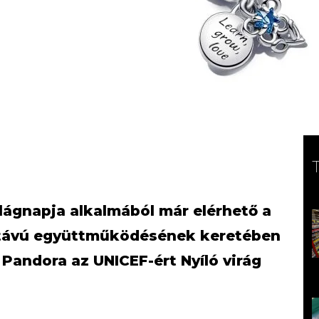
lágnapja alkalmából már elérhető a
 távú együttműködésének keretében
 Pandora az UNICEF-ért Nyíló virág