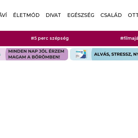
ÁVÍ
ÉLETMÓD
DIVAT
EGÉSZSÉG
CSALÁD
OT
#5 perc szépség
#filmaj