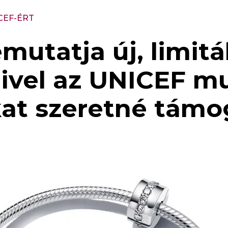
CEF-ÉRT
utatja új, limitá
ivel az UNICEF mu
kat szeretné támog