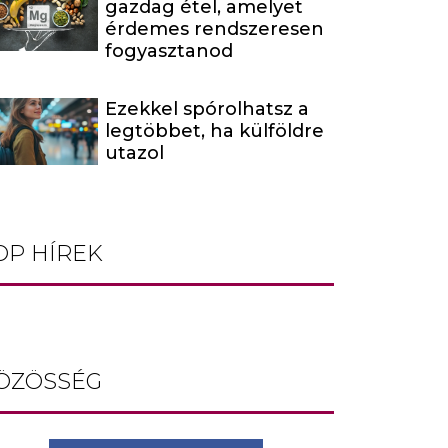
gazdag étel, amelyet
érdemes rendszeresen
fogyasztanod
Ezekkel spórolhatsz a
legtöbbet, ha külföldre
utazol
OP HÍREK
ÖZÖSSÉG