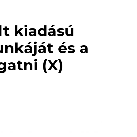
lt kiadású
nkáját és a
atni (X)