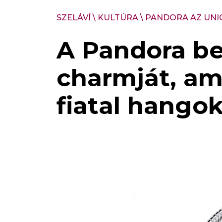
SZELÁVÍ
\
KULTÚRA
\
PANDORA AZ UNI
A Pandora bem
charmját, am
fiatal hango