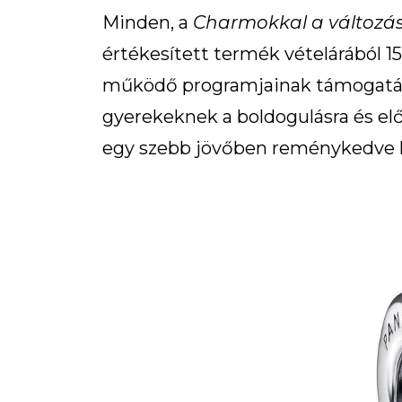
Minden, a
Charmokkal a változás
értékesített termék vételárából 1
működő programjainak támogatásá
gyerekeknek a boldogulásra és elős
egy szebb jövőben reménykedve k