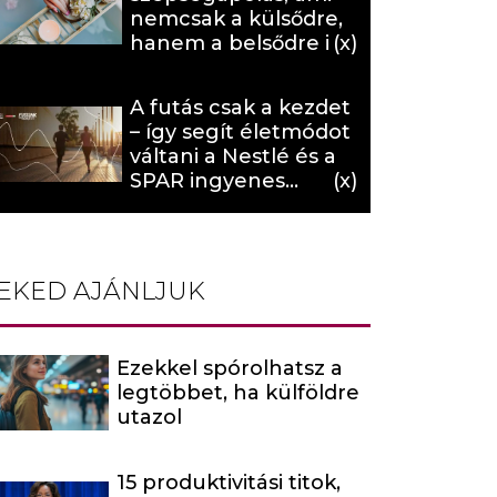
nemcsak a külsődre,
hanem a belsődre is
hat (x)
A futás csak a kezdet
– így segít életmódot
váltani a Nestlé és a
SPAR ingyenes
programja (X)
EKED AJÁNLJUK
Ezekkel spórolhatsz a
legtöbbet, ha külföldre
utazol
15 produktivitási titok,