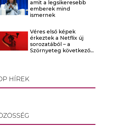
amit a legsikeresebb
emberek mind
ismernek
Véres első képek
érkeztek a Netflix új
sorozatából – a
Szörnyeteg következő
évada egy hírhedt
baltás gyilkost dolgoz
fel
OP HÍREK
ÖZÖSSÉG