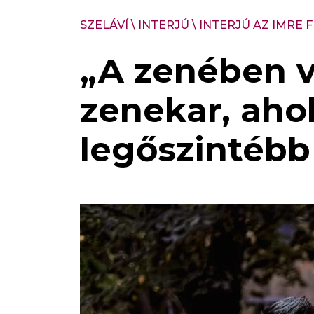
SZELÁVÍ
\
INTERJÚ
\
INTERJÚ AZ IMRE 
„A zenében v
zenekar, ahol
legőszintébb