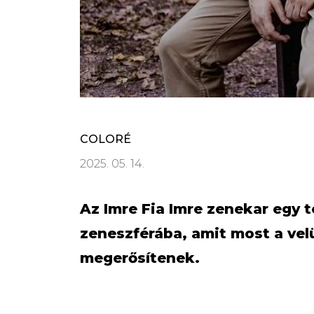
COLORÉ
2025. 05. 14.
Az Imre Fia Imre zenekar egy te
zeneszférába, amit most a vel
megerősítenek.