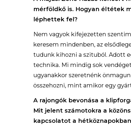
mérföldkő is. Hogyan éltétek 
léphettek fel?
Nem vagyok kifejezetten szentime
keresem mindenben, az elsődleges
tudunk kihozni a szituból. Adott 
technika. Mi mindig sok vendéget
ugyanakkor szeretnénk önmagunka
összehozni, mint amikor egy gyár
A rajongók bevonása a klipforg
Mit jelent számotokra a közöns
kapcsolatot a hétköznapokban