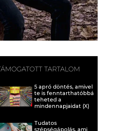
TÁMOGATOTT TARTALOM
5 apró döntés, amivel
te is fenntarthatóbbá
teheted a
mindennapjaidat (X)
Tudatos
szépségápolás, ami