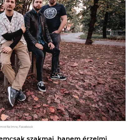
Imre fia Imre, Facebook
nemcsak szakmai, hanem érzelmi