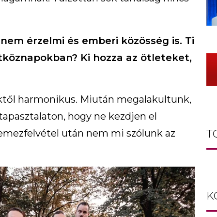
em érzelmi és emberi közösség is. Ti
köznapokban? Ki hozza az ötleteket,
ktől harmonikus. Miután megalakultunk,
tapasztalaton, hogy ne kezdjen el
T
lemezfelvétel után nem mi szólunk az
K