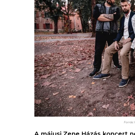
Forrás: 
A májusi Zene Házás koncert 