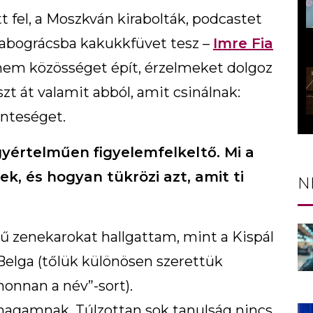
 fel, a Moszkván kirabolták, podcastet
rhabográcsba kakukkfüvet tesz –
Imre Fia
nem közösséget épít, érzelmeket dolgoz
zt át valamit abból, amit csinálnak:
inteséget.
yértelműen figyelemfelkeltő. Mi a
k, és hogyan tükrözi azt, amit ti
N
 zenekarokat hallgattam, mint a Kispál
 Belga (tőlük különösen szerettük
honnan a név”-sort).
 magamnak. Túlzottan sok tanulság nincs