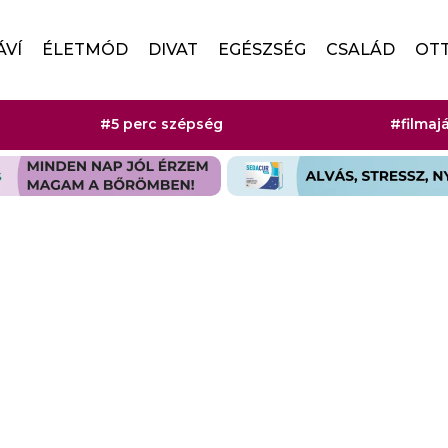
ÁVÍ
ÉLETMÓD
DIVAT
EGÉSZSÉG
CSALÁD
OT
#5 perc szépség
#filmaj