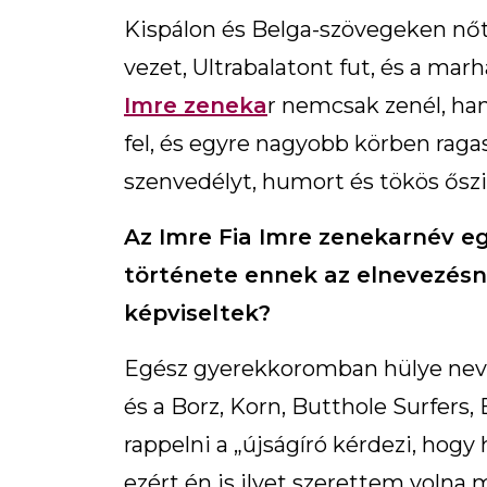
Kispálon és Belga-szövegeken nőtt
vezet, Ultrabalatont fut, és a ma
Imre zeneka
r nemcsak zenél, ha
fel, és egyre nagyobb körben ragas
szenvedélyt, humort és tökös ősz
Az Imre Fia Imre zenekarnév eg
története ennek az elnevezésne
képviseltek?
Egész gyerekkoromban hülye nevű
és a Borz, Korn, Butthole Surfers,
rappelni a „újságíró kérdezi, hogy 
ezért én is ilyet szerettem volna