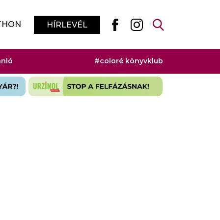
THON
HÍRLEVÉL
ánló
#coloré könyvklub