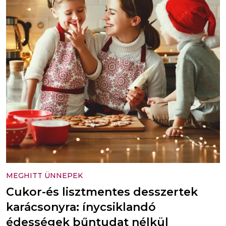
MEGHITT ÜNNEPEK
Cukor-és lisztmentes desszertek
karácsonyra: ínycsiklandó
édességek bűntudat nélkül