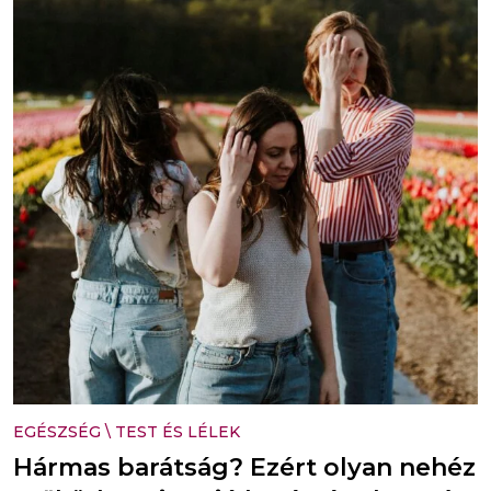
EGÉSZSÉG
\
TEST ÉS LÉLEK
Hármas barátság? Ezért olyan nehéz