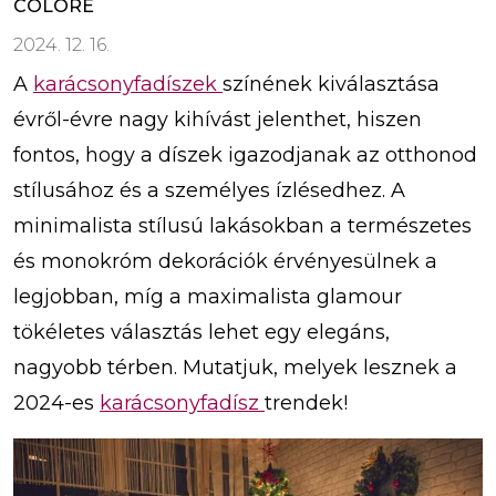
COLORÉ
2024. 12. 16.
A
karácsonyfadíszek
színének kiválasztása
évről-évre nagy kihívást jelenthet, hiszen
fontos, hogy a díszek igazodjanak az otthonod
stílusához és a személyes ízlésedhez. A
minimalista stílusú lakásokban a természetes
és monokróm dekorációk érvényesülnek a
legjobban, míg a maximalista glamour
tökéletes választás lehet egy elegáns,
nagyobb térben. Mutatjuk, melyek lesznek a
2024-es
karácsonyfadísz
trendek!