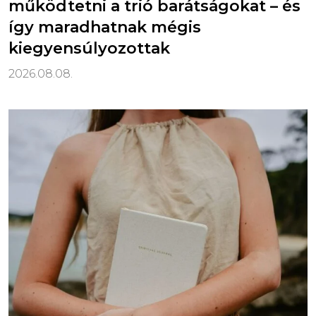
működtetni a trió barátságokat – és
így maradhatnak mégis
kiegyensúlyozottak
2026.08.08.