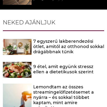
NEKED AJÁNLJUK
7 egyszerű lakberendezési
ötlet, amitől az otthonod sokkal
drágábbnak tűnik
9 étel, amit együnk stressz
ellen a dietetikusok szerint
Lemondtam az összes
streamingelőfizetésemet a
nyárra – és sokkal többet
kaptam, mint amire