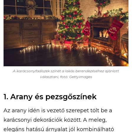
A karácsonyfadíszek színét a lakás berendezéséhez ajánlott
választani, fotó: Gettyimages
1. Arany és pezsgőszínek
Az arany idén is vezető szerepet tölt be a
karácsonyi dekorációk között. A meleg,
elegáns hatású árnyalat jól kombinálható