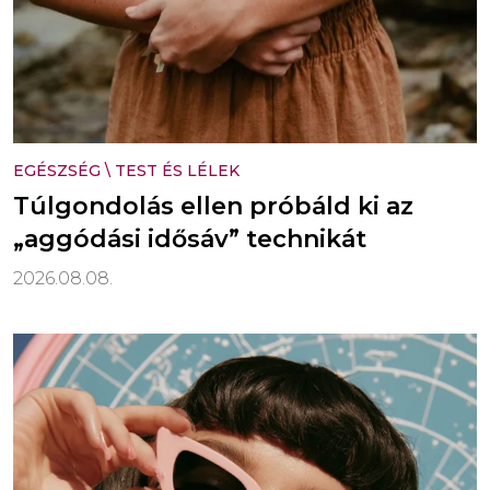
EGÉSZSÉG
\
TEST ÉS LÉLEK
Túlgondolás ellen próbáld ki az
„aggódási idősáv” technikát
2026.08.08.