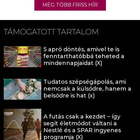
MÉG TÖBB FRISS HÍR
TÁMOGATOTT TARTALOM
5 apró döntés, amivel te is
fenntarthatóbbá teheted a
mindennapjaidat (X)
Tudatos szépségápolás, ami
nemcsak a külsődre, hanem a
belsődre is hat (x)
A futás csak a kezdet – így
segít életmódot váltani a
Nestlé és a SPAR ingyenes
programja (X)