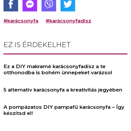
#karácsonyfa
#karácsonyfadísz
EZ IS ÉRDEKELHET
Ez a DIY makramé karácsonyfadísz a te
otthonodba is bohém ünnepeket varázsol
5 alternatív karácsonyfa a kreativitás jegyében
A pompázatos DIY pampafű karácsonyfa – Így
készítsd el!