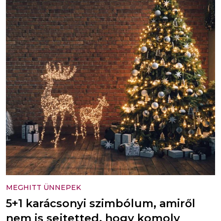
MEGHITT ÜNNEPEK
5+1 karácsonyi szimbólum, amiről
nem is sejtetted, hogy komoly