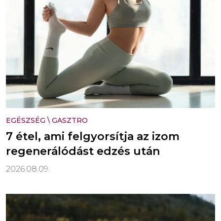
EGÉSZSÉG
\
GASZTRO
7 étel, ami felgyorsítja az izom
regenerálódást edzés után
2026.08.09.