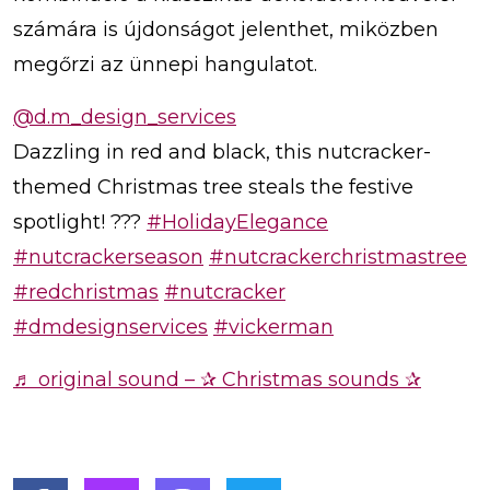
számára is újdonságot jelenthet, miközben
megőrzi az ünnepi hangulatot.
@d.m_design_services
Dazzling in red and black, this nutcracker-
themed Christmas tree steals the festive
spotlight! ???
#HolidayElegance
#nutcrackerseason
#nutcrackerchristmastree
#redchristmas
#nutcracker
#dmdesignservices
#vickerman
♬ original sound – ✰ Christmas sounds ✰