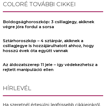
COLORÉ
TOVÁBBI CIKKEI
Boldogsághoroszkóp: 3 csillagjegy, akiknek
végre jóra fordul a sorsa
Sztárhoroszkóp – 4 sztárpár, akiknek a
csillagjegye is hozzájárulhatott ahhoz, hogy
hosszú évek óta együtt vannak
Az áldozatszerep 11 jele – így védekezhetsz a
rejtett manipuláció ellen
HÍRLEVÉL
Ha szeretnél értesülni legfrissebb cikkjeinkről,