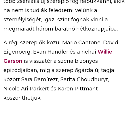
több zseniális új szereplő fog felbukkanni, akik
ha nem is tudják feledtetni velünk a
személyiségét, igazi színt fognak vinni a
megmaradt három barátnő hétköznapjaiba.
A régi szereplők közül Mario Cantone, David
Eigenberg, Evan Handler és a néhai
Willie
Garson
is visszatér a széria bizonyos
epizódjaiban, míg a szereplőgárda új tagjai
között Sara Ramírezt, Sarita Choudhuryt,
Nicole Ari Parkert és Karen Pittmant
köszönthetjük.