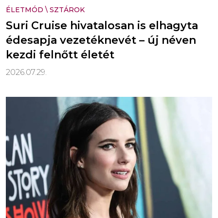
ÉLETMÓD
\
SZTÁROK
Suri Cruise hivatalosan is elhagyta
édesapja vezetéknevét – új néven
kezdi felnőtt életét
2026.07.29.