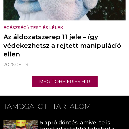
EGÉSZSÉG
\
TEST ÉS LÉLEK
Az áldozatszerep 11 jele – így
védekezhetsz a rejtett manipuláció
ellen
2026.08.09.
MÉG TÖBB FRISS HÍR
TÁMOGATOTT TARTALOM
5 apró döntés, amivel te is
fenntarthatóbbá teheted a