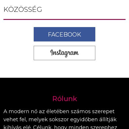
KÖZÖSSÉG
FACEBOOK
Rólunk
A modern nő az életében számos szerepet
vehet fel, melyek sokszor egyidőben állítják
kihívás elé. Célunk, hogy minden szerephez