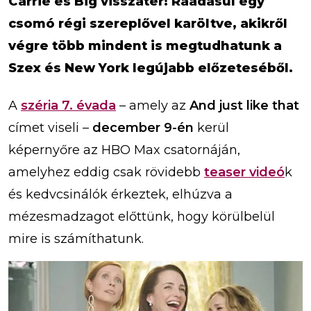
Carrie és Big visszatér! Ráadásul egy
csomó régi szereplővel karöltve, akikről
végre több mindent is megtudhatunk a
Szex és New York legújabb előzeteséből.
A
széria 7. évada
– amely az
And just like that
címet viseli –
december 9-én
kerül
képernyőre az HBO Max csatornáján,
amelyhez eddig csak rövidebb
teaser videó
k
és kedvcsinálók érkeztek, elhúzva a
mézesmadzagot előttünk, hogy körülbelül
mire is számíthatunk.