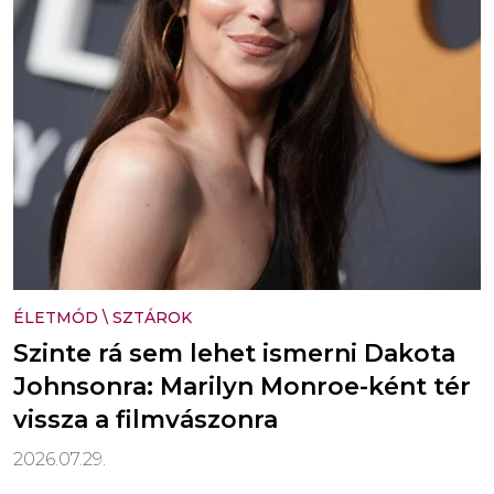
ÉLETMÓD
\
SZTÁROK
Szinte rá sem lehet ismerni Dakota
Johnsonra: Marilyn Monroe-ként tér
vissza a filmvászonra
2026.07.29.