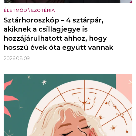
ÉLETMÓD
\
EZOTÉRIA
Sztárhoroszkóp – 4 sztárpár,
akiknek a csillagjegye is
hozzájárulhatott ahhoz, hogy
hosszú évek óta együtt vannak
2026.08.09.