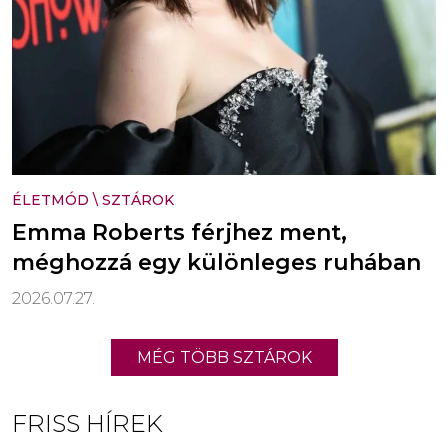
ÉLETMÓD
\
SZTÁROK
Emma Roberts férjhez ment,
méghozzá egy különleges ruhában
2026.07.27.
MÉG TÖBB SZTÁROK
FRISS HÍREK