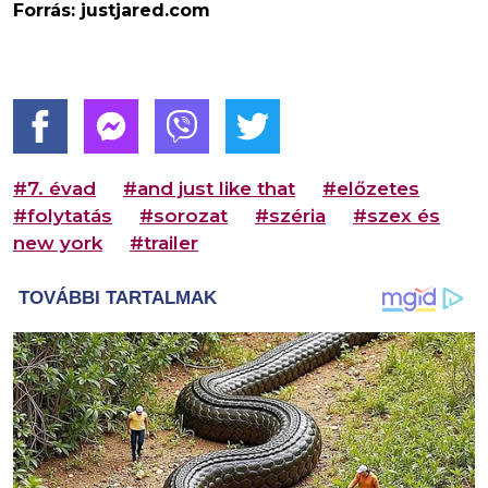
Forrás: justjared.com
#7. évad
#and just like that
#előzetes
#folytatás
#sorozat
#széria
#szex és
new york
#trailer