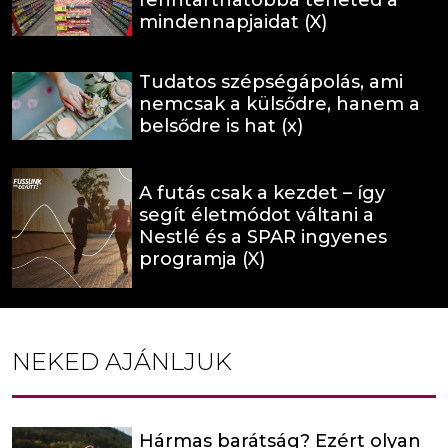
mindennapjaidat (X)
Tudatos szépségápolás, ami
nemcsak a külsődre, hanem a
belsődre is hat (x)
A futás csak a kezdet – így
segít életmódot váltani a
Nestlé és a SPAR ingyenes
programja (X)
NEKED AJÁNLJUK
Hármas barátság? Ezért olyan