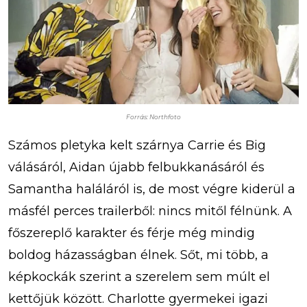
Forrás: Northfoto
Számos pletyka kelt szárnya Carrie és Big
válásáról, Aidan újabb felbukkanásáról és
Samantha haláláról is, de most végre kiderül a
másfél perces trailerből: nincs mitől félnünk. A
főszereplő karakter és férje még mindig
boldog házasságban élnek. Sőt, mi több, a
képkockák szerint a szerelem sem múlt el
kettőjük között. Charlotte gyermekei igazi