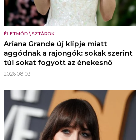
ÉLETMÓD
\
SZTÁROK
Ariana Grande új klipje miatt
aggódnak a rajongók: sokak szerint
túl sokat fogyott az énekesnő
2026.08.03.