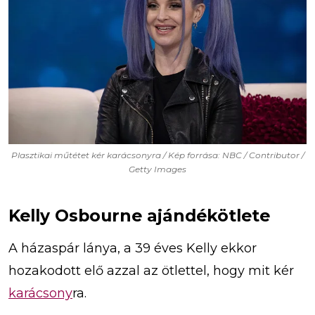
Plasztikai műtétet kér karácsonyra / Kép forrása: NBC / Contributor /
Getty Images
Kelly Osbourne ajándékötlete
A házaspár lánya, a 39 éves Kelly ekkor
hozakodott elő azzal az ötlettel, hogy mit kér
karácsony
ra.