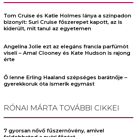
Tom Cruise és Katie Holmes lánya a színpadon
bizonyít: Suri Cruise főszerepet kapott, az is
kiderült, mit tanul az egyetemen
Angelina Jolie ezt az elegáns francia parfümöt
viseli – Amal Clooney és Kate Hudson is rajong
érte
Ő lenne Erling Haaland szépséges barátnője –
gyerekkoruk óta ismerik egymást
RÓNAI MÁRTA
TOVÁBBI CIKKEI
7 gyorsan nővő fűszernövény, amivel
feldobhatod a nyári főzést