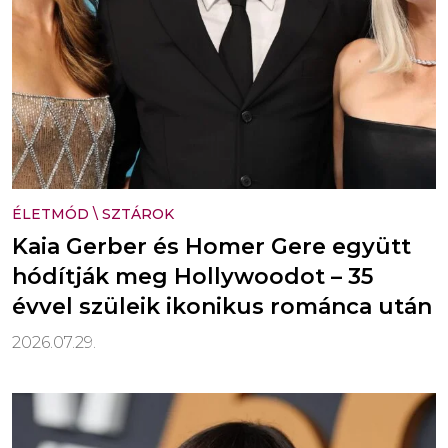
ÉLETMÓD
\
SZTÁROK
Kaia Gerber és Homer Gere együtt
hódítják meg Hollywoodot – 35
évvel szüleik ikonikus románca után
2026.07.29.