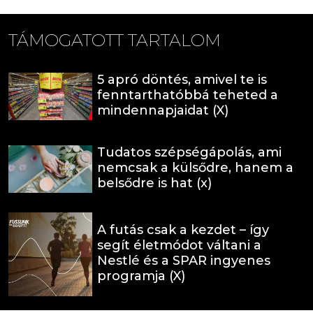
TÁMOGATOTT TARTALOM
5 apró döntés, amivel te is
fenntarthatóbbá teheted a
mindennapjaidat (X)
Tudatos szépségápolás, ami
nemcsak a külsődre, hanem a
belsődre is hat (x)
A futás csak a kezdet – így
segít életmódot váltani a
Nestlé és a SPAR ingyenes
programja (X)