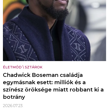
ÉLETMÓD
\
SZTÁROK
Chadwick Boseman családja
egymásnak esett: milliók és a
színész öröksége miatt robbant ki a
botrány
2026.07.23.