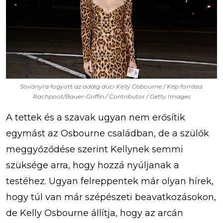
Soványra fogyott az addig duci Kelly Osbourne / Kép forrása:
Rachpoot/Bauer-Griffin / Contributor / Getty Images
A tettek és a szavak ugyan nem erősítik
egymást az Osbourne családban, de a szülők
meggyőződése szerint Kellynek semmi
szüksége arra, hogy hozzá nyúljanak a
testéhez. Ugyan felreppentek már olyan hírek,
hogy túl van már szépészeti beavatkozásokon,
de Kelly Osbourne állítja, hogy az arcán