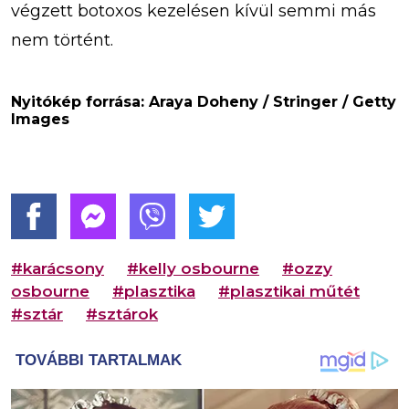
végzett botoxos kezelésen kívül semmi más
nem történt.
Nyitókép forrása: Araya Doheny / Stringer / Getty
Images
#karácsony
#kelly osbourne
#ozzy
osbourne
#plasztika
#plasztikai műtét
#sztár
#sztárok