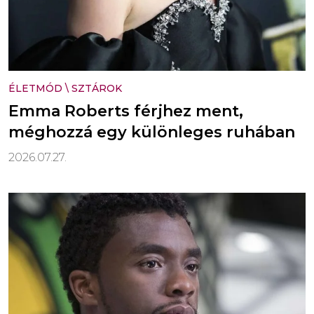
ÉLETMÓD
\
SZTÁROK
Emma Roberts férjhez ment,
méghozzá egy különleges ruhában
2026.07.27.