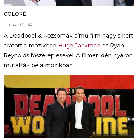
COLORÉ
2024. 10. 04.
A Deadpool & Rozsomák című film nagy sikert
aratott a mozikban
Hugh Jackman
és Ryan
Reynolds főszereplésével. A filmet idén nyáron
mutatták be a mozikban.