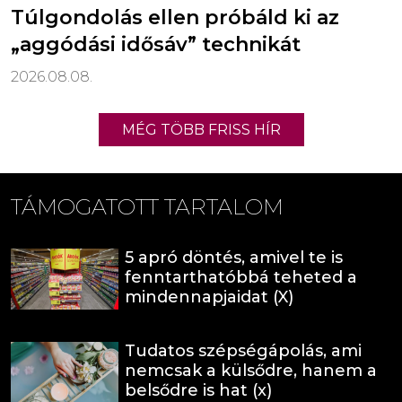
Túlgondolás ellen próbáld ki az
„aggódási idősáv” technikát
2026.08.08.
MÉG TÖBB FRISS HÍR
TÁMOGATOTT TARTALOM
5 apró döntés, amivel te is
fenntarthatóbbá teheted a
mindennapjaidat (X)
Tudatos szépségápolás, ami
nemcsak a külsődre, hanem a
belsődre is hat (x)