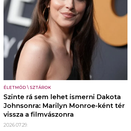
ÉLETMÓD
\
SZTÁROK
Szinte rá sem lehet ismerni Dakota
Johnsonra: Marilyn Monroe-ként tér
vissza a filmvászonra
2026.07.29.