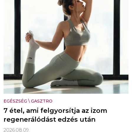
EGÉSZSÉG
\
GASZTRO
7 étel, ami felgyorsítja az izom
regenerálódást edzés után
2026.08.09.