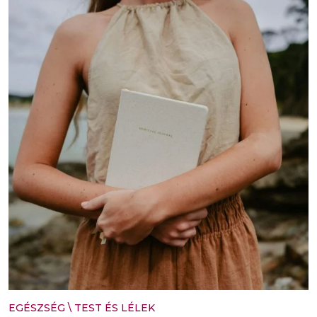
EGÉSZSÉG
\
TEST ÉS LÉLEK