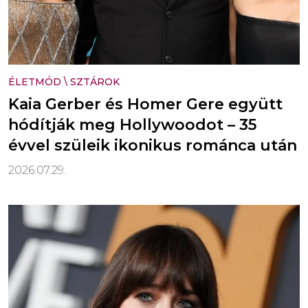
ÉLETMÓD
\
SZTÁROK
Kaia Gerber és Homer Gere együtt
hódítják meg Hollywoodot – 35
évvel szüleik ikonikus románca után
2026.07.29.