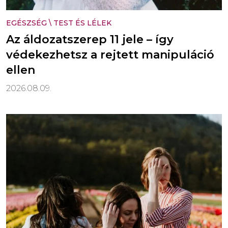
EGÉSZSÉG
\
TEST ÉS LÉLEK
Az áldozatszerep 11 jele – így
védekezhetsz a rejtett manipuláció
ellen
2026.08.09.