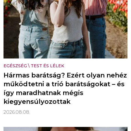
EGÉSZSÉG
\
TEST ÉS LÉLEK
Hármas barátság? Ezért olyan nehéz
működtetni a trió barátságokat – és
így maradhatnak mégis
kiegyensúlyozottak
2026.08.08.