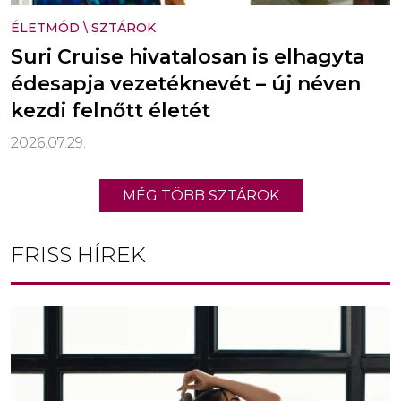
ÉLETMÓD
\
SZTÁROK
Suri Cruise hivatalosan is elhagyta
édesapja vezetéknevét – új néven
kezdi felnőtt életét
2026.07.29.
MÉG TÖBB SZTÁROK
FRISS HÍREK