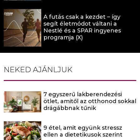
A futás csak a kezdet – így
segít életmódot váltani a
Nestlé és a SPAR ingyenes
programja (X)
NEKED AJÁNLJUK
7 egyszerű lakberendezési
ötlet, amitől az otthonod sokkal
drágábbnak tűnik
9 étel, amit együnk stressz
ellen a dietetikusok szerint