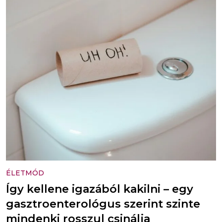
ÉLETMÓD
Így kellene igazából kakilni – egy
gasztroenterológus szerint szinte
mindenki rosszul csinálja