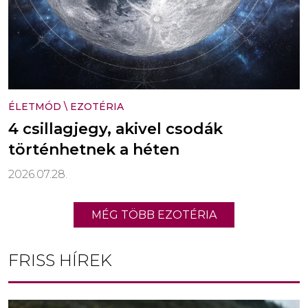
ÉLETMÓD
\
EZOTÉRIA
4 csillagjegy, akivel csodák
történhetnek a héten
2026.07.28.
MÉG TÖBB EZOTÉRIA
FRISS HÍREK