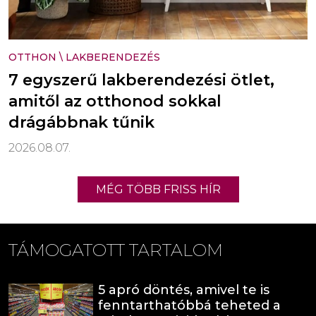
OTTHON
\
LAKBERENDEZÉS
7 egyszerű lakberendezési ötlet,
amitől az otthonod sokkal
drágábbnak tűnik
2026.08.07.
MÉG TÖBB FRISS HÍR
TÁMOGATOTT TARTALOM
5 apró döntés, amivel te is
fenntarthatóbbá teheted a