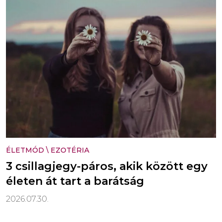
ÉLETMÓD
\
EZOTÉRIA
3 csillagjegy-páros, akik között egy
életen át tart a barátság
2026.07.30.