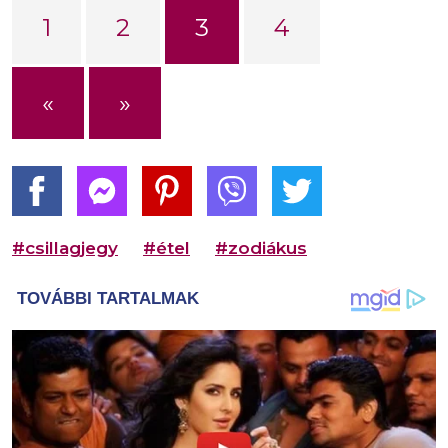
1
2
3
4
«
»
#csillagjegy
#étel
#zodiákus