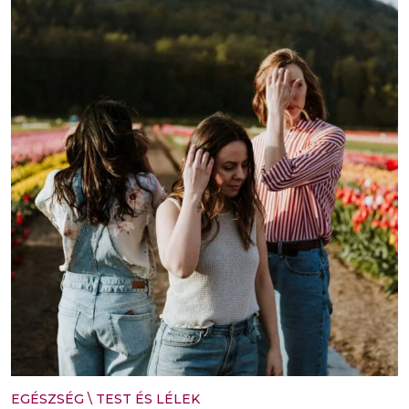
EGÉSZSÉG
\
TEST ÉS LÉLEK