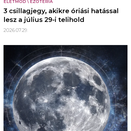
ÉLETMÓD
\
EZOTÉRIA
3 csillagjegy, akikre óriási hatással
lesz a július 29-i telihold
2026.07.29.