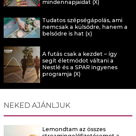
mindennapjaidat (X)
Tudatos szépségápolás, ami
nemcsak a külsődre, hanem a
belsődre is hat (x)
A futás csak a kezdet – így
segít életmódot váltani a
Nestlé és a SPAR ingyenes
programja (X)
NEKED AJÁNLJUK
Lemondtam az összes