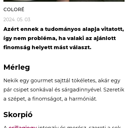
COLORÉ
2024. 05. 03.
Azért ennek a tudományos alapja vitatott,
így nem probléma, ha valaki az ajánlott
finomság helyett mást választ.
Mérleg
Nekik egy gourmet sajttál tökéletes, akár egy
pár csipet sonkával és sárgadinnyével. Szeretik
a szépet, a finomságot, a harmóniát.
Skorpió
A
csillagjegy
intenzív és merész, szereti a sok