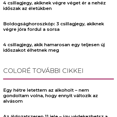
4 csillagjegy, akiknek végre véget ér a nehéz
időszak az életükben
Boldogsághoroszkóp: 3 csillagjegy, akiknek
végre jóra fordul a sorsa
4 csillagjegy, akik hamarosan egy teljesen új
időszakot élhetnek meg
COLORÉ
TOVÁBBI CIKKEI
Egy hétre letettem az alkoholt – nem
gondoltam volna, hogy ennyit változik az
alvásom
Az áldozatszerep 11 jele – így védekezhetsz a