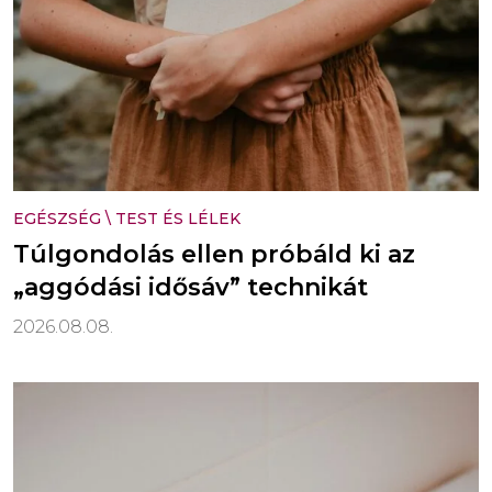
EGÉSZSÉG
\
TEST ÉS LÉLEK
Túlgondolás ellen próbáld ki az
„aggódási idősáv” technikát
2026.08.08.