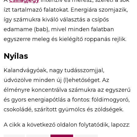
ízt tartalmazó falatokat. Energiára szomjazik,
így számukra kiváló választás a csípős
edamame (bab), mivel minden falatban
egyszerre meleg és kielégítő roppanás rejlik.
Nyilas
Kalandvágyóak, nagy tudásszomjjal,
üdvözölve minden új (l)ehetőséget. Az
élményre koncentrálva számukra az egyszerű
és gyors energiapótlás a fontos: földimogyoró,
csokoládé, szárított gyümölcs és zöldségek.
A cikk a következő oldalon folytatódik, lapozz: