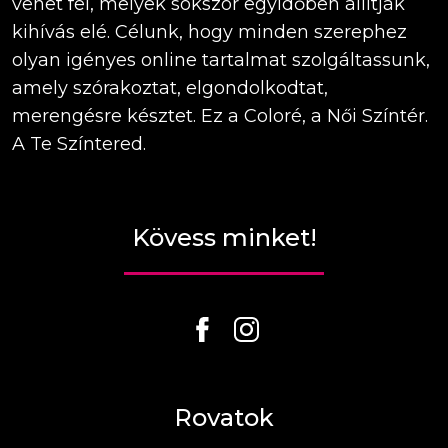
vehet fel, melyek sokszor egyidőben állítják
kihívás elé. Célunk, hogy minden szerephez
olyan igényes online tartalmat szolgáltassunk,
amely szórakoztat, elgondolkodtat,
merengésre késztet. Ez a Coloré, a Női Színtér.
A Te Színtered.
Kövess minket!
Rovatok