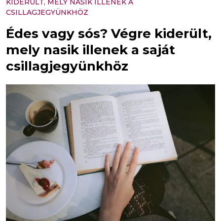
KIDERÜLT, MELY NASIK ILLENEK A
CSILLAGJEGYÜNKHÖZ
Édes vagy sós? Végre kiderült,
mely nasik illenek a saját
csillagjegyünkhöz