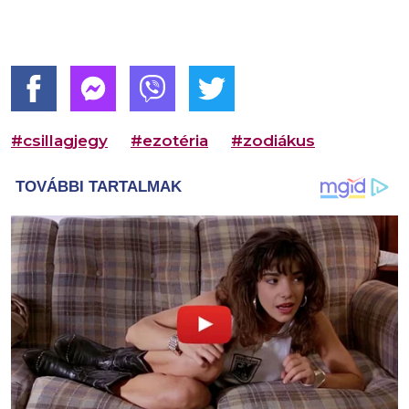
#csillagjegy
#ezotéria
#zodiákus