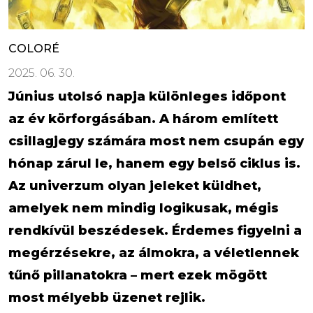
COLORÉ
2025. 06. 30.
Június utolsó napja különleges időpont
az év körforgásában. A három említett
csillagjegy számára most nem csupán egy
hónap zárul le, hanem egy belső ciklus is.
Az univerzum olyan jeleket küldhet,
amelyek nem mindig logikusak, mégis
rendkívül beszédesek. Érdemes figyelni a
megérzésekre, az álmokra, a véletlennek
tűnő pillanatokra – mert ezek mögött
most mélyebb üzenet rejlik.