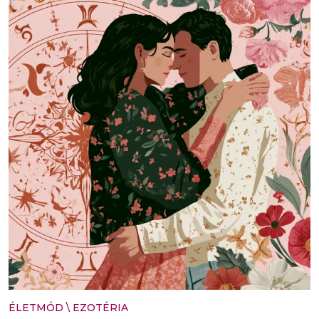
ÉLETMÓD
\
EZOTÉRIA