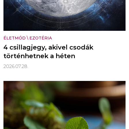
ÉLETMÓD
\
EZOTÉRIA
4 csillagjegy, akivel csodák
történhetnek a héten
2026.07.28.