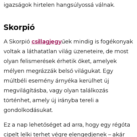
igazságok hirtelen hangsúlyossá válnak.
Skorpió
A Skorpió
csillagjegy
űek mindig is fogékonyak
voltak a láthatatlan világ üzeneteire, de most
olyan felismerések érhetik őket, amelyek
mélyen megrázzák belső világukat. Egy
múltbéli esemény árnyéka kerülhet új
megvilágításba, vagy olyan találkozás
történhet, amely új irányba tereli a
gondolkodásukat.
Ez a nap lehetőséget ad arra, hogy egy régóta
cipelt lelki terhet végre elengedjenek – akár