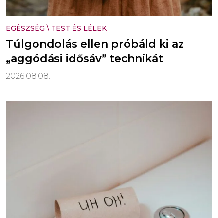
EGÉSZSÉG
\
TEST ÉS LÉLEK
Túlgondolás ellen próbáld ki az
„aggódási idősáv” technikát
2026.08.08.