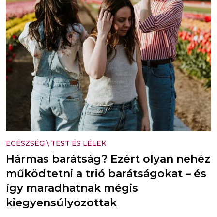
EGÉSZSÉG
\
TEST ÉS LÉLEK
Hármas barátság? Ezért olyan nehéz
működtetni a trió barátságokat – és
így maradhatnak mégis
kiegyensúlyozottak