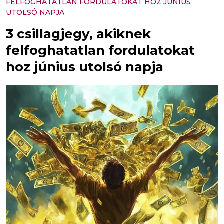
FELFOGHATATLAN FORDULATOKAT HOZ JÚNIUS
UTOLSÓ NAPJA
3 csillagjegy, akiknek
felfoghatatlan fordulatokat
hoz június utolsó napja