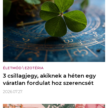
ÉLETMÓD
\
EZOTÉRIA
3 csillagjegy, akiknek a héten egy
váratlan fordulat hoz szerencsét
2026.07.27.