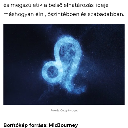
és megszületik a belső elhatározás: ideje
máshogyan élni, őszintébben és szabadabban.
Forrás: Getty Images
Borítókép forrása: MidJourney