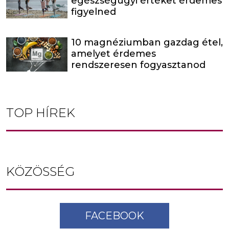
egészségügyi értéket érdemes
figyelned
10 magnéziumban gazdag étel,
amelyet érdemes
rendszeresen fogyasztanod
TOP HÍREK
KÖZÖSSÉG
FACEBOOK