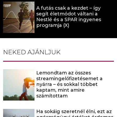
A futás csak a kezdet – így
segít életmódot váltani a
Nestlé és a SPAR ingyenes
programja (X)
NEKED AJÁNLJUK
Lemondtam az összes
streamingelőfizetésemet a
nyárra – és sokkal többet
kaptam, mint amire
számítottam
Ha sokáig szeretnél élni, ezt az