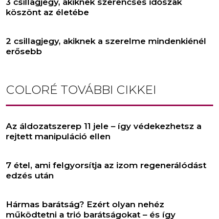
3 csillagjegy, akiknek szerencsés időszak
köszönt az életébe
2 csillagjegy, akiknek a szerelme mindenkiénél
erősebb
COLORÉ
TOVÁBBI CIKKEI
Az áldozatszerep 11 jele – így védekezhetsz a
rejtett manipuláció ellen
7 étel, ami felgyorsítja az izom regenerálódást
edzés után
Hármas barátság? Ezért olyan nehéz
működtetni a trió barátságokat – és így