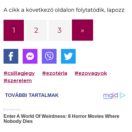
A cikk a következő oldalon folytatódik, lapozz:
»
1
2
3
#csillagjegy
#ezotéria
#ezovagyok
#szerelem