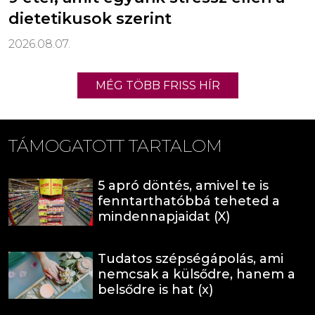
dietetikusok szerint
2026.08.07.
MÉG TÖBB FRISS HÍR
TÁMOGATOTT TARTALOM
5 apró döntés, amivel te is
fenntarthatóbbá teheted a
mindennapjaidat (X)
Tudatos szépségápolás, ami
nemcsak a külsődre, hanem a
belsődre is hat (x)