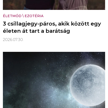
ÉLETMÓD
\
EZOTÉRIA
3 csillagjegy-páros, akik között egy
életen át tart a barátság
2026.07.30.