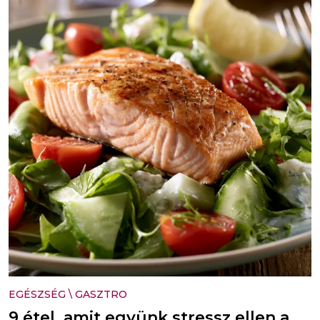
EGÉSZSÉG
\
GASZTRO
9 étel, amit együnk stressz ellen a