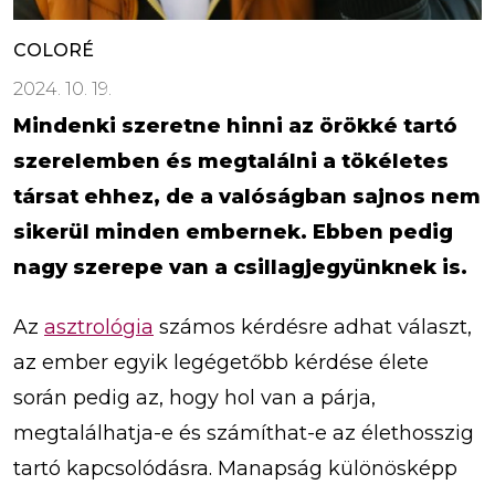
COLORÉ
2024. 10. 19.
Mindenki szeretne hinni az örökké tartó
szerelemben és megtalálni a tökéletes
társat ehhez, de a valóságban sajnos nem
sikerül minden embernek. Ebben pedig
nagy szerepe van a csillagjegyünknek is.
Az
asztrológia
számos kérdésre adhat választ,
az ember egyik legégetőbb kérdése élete
során pedig az, hogy hol van a párja,
megtalálhatja-e és számíthat-e az élethosszig
tartó kapcsolódásra. Manapság különösképp