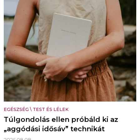
EGÉSZSÉG
\
TEST ÉS LÉLEK
Túlgondolás ellen próbáld ki az
„aggódási idősáv” technikát