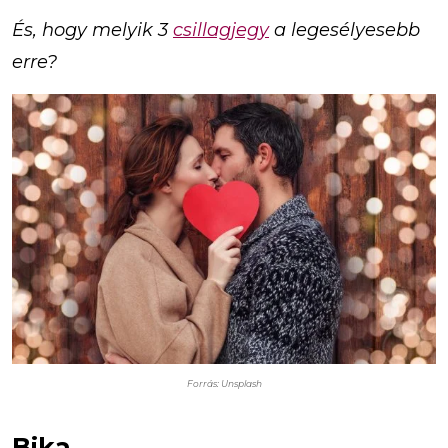
És, hogy melyik 3
csillagjegy
a legesélyesebb
erre?
Forrás: Unsplash
Bika