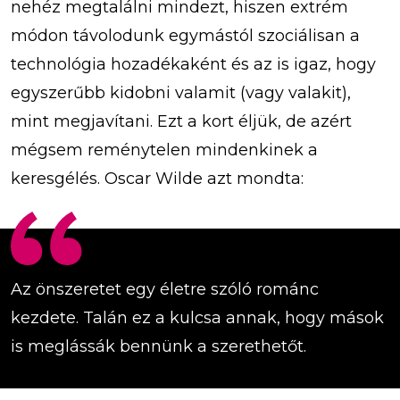
nehéz megtalálni mindezt, hiszen extrém
módon távolodunk egymástól szociálisan a
technológia hozadékaként és az is igaz, hogy
egyszerűbb kidobni valamit (vagy valakit),
mint megjavítani. Ezt a kort éljük, de azért
mégsem reménytelen mindenkinek a
keresgélés. Oscar Wilde azt mondta:
Az önszeretet egy életre szóló románc
kezdete. Talán ez a kulcsa annak, hogy mások
is meglássák bennünk a szerethetőt.