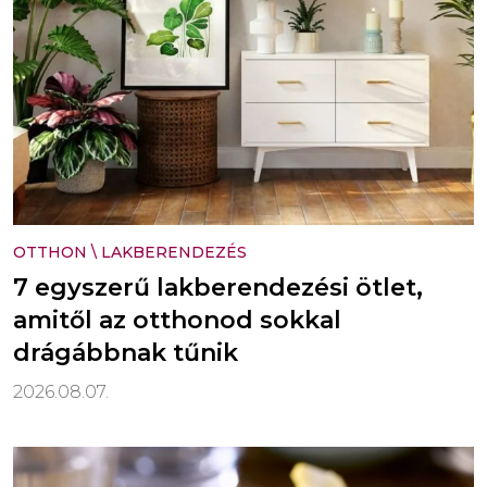
OTTHON
\
LAKBERENDEZÉS
7 egyszerű lakberendezési ötlet,
amitől az otthonod sokkal
drágábbnak tűnik
2026.08.07.