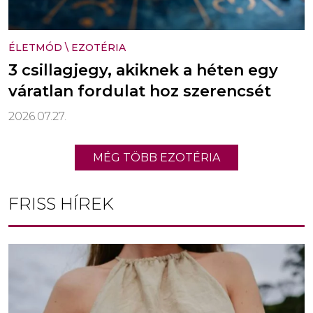
ÉLETMÓD
\
EZOTÉRIA
3 csillagjegy, akiknek a héten egy
váratlan fordulat hoz szerencsét
2026.07.27.
MÉG TÖBB EZOTÉRIA
FRISS HÍREK