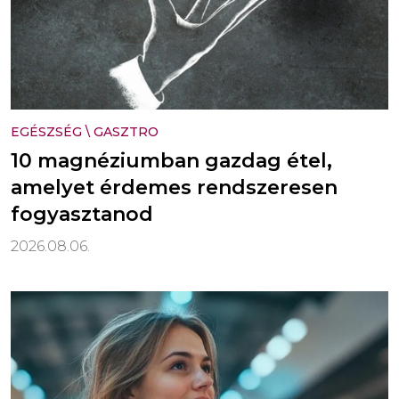
EGÉSZSÉG
\
GASZTRO
10 magnéziumban gazdag étel,
amelyet érdemes rendszeresen
fogyasztanod
2026.08.06.