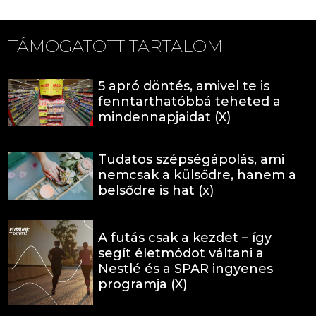
TÁMOGATOTT TARTALOM
5 apró döntés, amivel te is
fenntarthatóbbá teheted a
mindennapjaidat (X)
Tudatos szépségápolás, ami
nemcsak a külsődre, hanem a
belsődre is hat (x)
A futás csak a kezdet – így
segít életmódot váltani a
Nestlé és a SPAR ingyenes
programja (X)