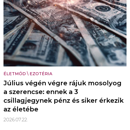
ÉLETMÓD
\
EZOTÉRIA
Július végén végre rájuk mosolyog
a szerencse: ennek a 3
csillagjegynek pénz és siker érkezik
az életébe
2026.07.22.