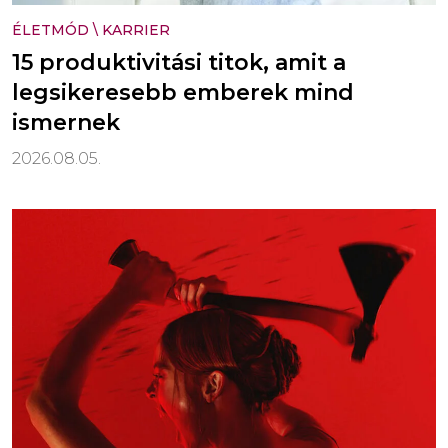
ÉLETMÓD
\
KARRIER
15 produktivitási titok, amit a
legsikeresebb emberek mind
ismernek
2026.08.05.