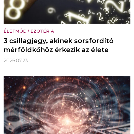
ÉLETMÓD
\
EZOTÉRIA
3 csillagjegy, akinek sorsfordító
mérföldkőhöz érkezik az élete
2026.07.23.