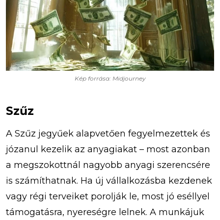
Kép forrása: Midjourney
Szűz
A Szűz jegyűek alapvetően fegyelmezettek és
józanul kezelik az anyagiakat – most azonban
a megszokottnál nagyobb anyagi szerencsére
is számíthatnak. Ha új vállalkozásba kezdenek
vagy régi terveiket porolják le, most jó eséllyel
támogatásra, nyereségre lelnek. A munkájuk