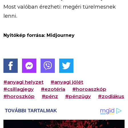
Most valóban érezheti: megéri türelmesnek
lenni.
Nyitókép forrása: Midjourney
#anyagi helyzet
#anyagi jólét
#csillagjegy
#ezotéria
#horoaszkóp
#horoszkóp
#pénz
#pénzügy
#zodiákus