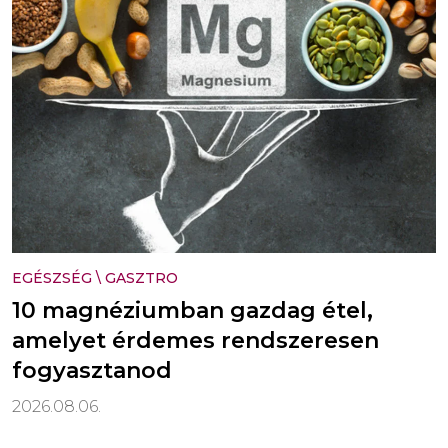
EGÉSZSÉG
\
GASZTRO
10 magnéziumban gazdag étel,
amelyet érdemes rendszeresen
fogyasztanod
2026.08.06.