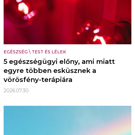
EGÉSZSÉG
\
TEST ÉS LÉLEK
5 egészségügyi előny, ami miatt
egyre többen esküsznek a
vörösfény-terápiára
2026.07.30.