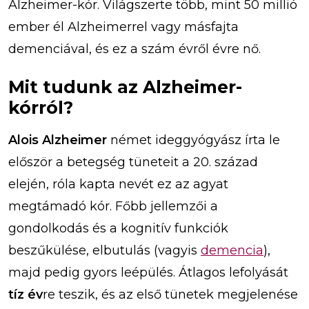
Alzheimer-kór. Világszerte több, mint 50 millió
ember él Alzheimerrel vagy másfajta
demenciával, és ez a szám évről évre nő.
Mit tudunk az Alzheimer-
kórról?
Alois Alzheimer
német ideggyógyász írta le
először a betegség tüneteit a 20. század
elején, róla kapta nevét ez az agyat
megtámadó kór. Főbb jellemzői a
gondolkodás és a kognitív funkciók
beszűkülése, elbutulás (vagyis
demencia
),
majd pedig gyors leépülés. Átlagos lefolyását
tíz év
re teszik, és az első tünetek megjelenése