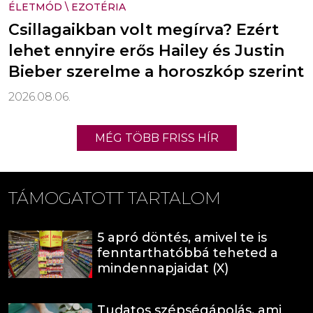
ÉLETMÓD
\
EZOTÉRIA
Csillagaikban volt megírva? Ezért
lehet ennyire erős Hailey és Justin
Bieber szerelme a horoszkóp szerint
2026.08.06.
MÉG TÖBB FRISS HÍR
TÁMOGATOTT TARTALOM
5 apró döntés, amivel te is
fenntarthatóbbá teheted a
mindennapjaidat (X)
Tudatos szépségápolás, ami