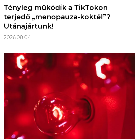
Tényleg működik a TikTokon
terjedő „menopauza-koktél”?
Utánajártunk!
2026.08.04.