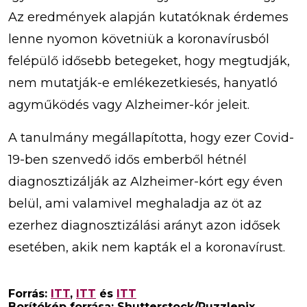
Az eredmények alapján kutatóknak érdemes
lenne nyomon követniük a koronavírusból
felépülő idősebb betegeket, hogy megtudják,
nem mutatják-e emlékezetkiesés, hanyatló
agyműködés vagy Alzheimer-kór jeleit.
A tanulmány megállapította, hogy ezer Covid-
19-ben szenvedő idős emberből hétnél
diagnosztizálják az Alzheimer-kórt egy éven
belül, ami valamivel meghaladja az öt az
ezerhez diagnosztizálási arányt azon idősek
esetében, akik nem kapták el a koronavírust.
Forrás:
ITT
,
ITT
és
ITT
Borítókép forrása: Shutterstock/Puzzlepix