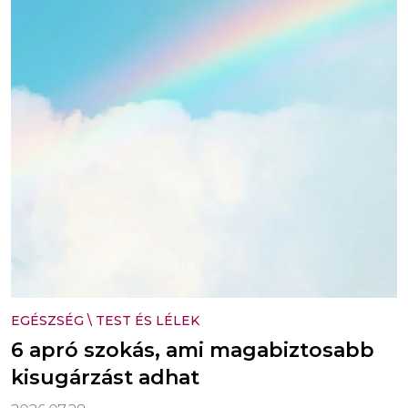
EGÉSZSÉG
\
TEST ÉS LÉLEK
6 apró szokás, ami magabiztosabb
kisugárzást adhat