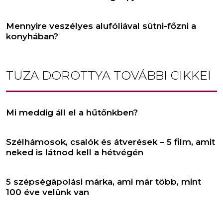
Mennyire veszélyes alufóliával sütni-főzni a
konyhában?
TUZA DOROTTYA
TOVÁBBI CIKKEI
Mi meddig áll el a hűtőnkben?
Szélhámosok, csalók és átverések – 5 film, amit
neked is látnod kell a hétvégén
5 szépségápolási márka, ami már több, mint
100 éve velünk van