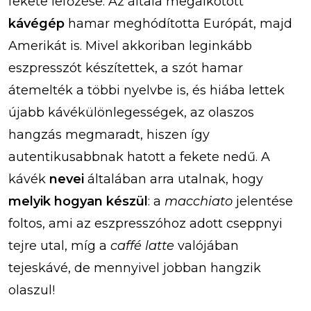
fekete lefőzése. Az általa megalkotott
kávégép
hamar meghódította Európát, majd
Amerikát is. Mivel akkoriban leginkább
eszpresszót készítettek, a szót hamar
átemelték a többi nyelvbe is, és hiába lettek
újabb kávékülönlegességek, az olaszos
hangzás megmaradt, hiszen így
autentikusabbnak hatott a fekete nedű. A
kávék
nevei
általában arra utalnak, hogy
melyik hogyan készül
: a
macchiato
jelentése
foltos, ami az eszpresszóhoz adott cseppnyi
tejre utal, míg a
caffé latte
valójában
tejeskávé, de mennyivel jobban hangzik
olaszul!