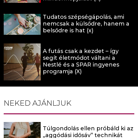
Tudatos szépségápolás, ami
nemcsak a külsődre, hanem a
belsődre is hat (x)
A futás csak a kezdet – így
segít életmódot váltani a
Nestlé és a SPAR ingyenes
programja (X)
NEKED AJÁNLJUK
Túlgondolás ellen próbáld ki az
„aggódási idősáv” technikát