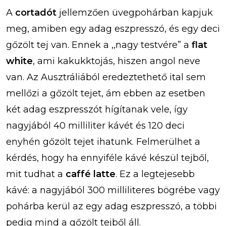
A
cortadót
jellemzően üvegpohárban kapjuk
meg, amiben egy adag eszpresszó, és egy deci
gőzölt tej van. Ennek a ,,nagy testvére” a
flat
white
, ami kakukktojás, hiszen angol neve
van. Az Ausztráliából eredeztethető ital sem
mellőzi a gőzölt tejet, ám ebben az esetben
két adag eszpresszót hígítanak vele, így
nagyjából 40 milliliter kávét és 120 deci
enyhén gőzölt tejet ihatunk. Felmerülhet a
kérdés, hogy ha ennyiféle kávé készül tejből,
mit tudhat a
caffé latte
. Ez a legtejesebb
kávé: a nagyjából 300 milliliteres bögrébe vagy
pohárba kerül az egy adag eszpresszó, a többi
pedig mind a gőzölt tejből áll.