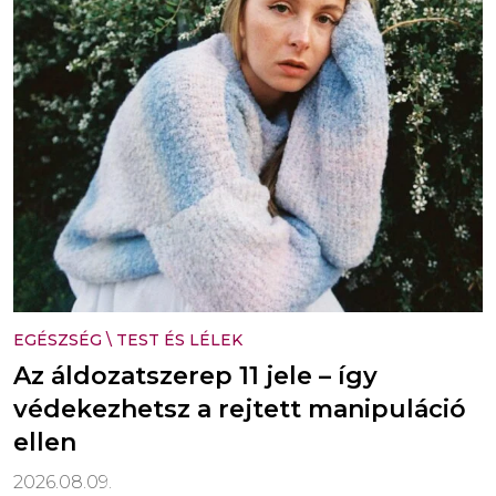
EGÉSZSÉG
\
TEST ÉS LÉLEK
Az áldozatszerep 11 jele – így
védekezhetsz a rejtett manipuláció
ellen
2026.08.09.