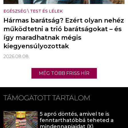
EGÉSZSÉG
\
TEST ÉS LÉLEK
Hármas barátság? Ezért olyan nehéz
működtetni a trió barátságokat – és
így maradhatnak mégis
kiegyensúlyozottak
2026.08.08.
MÉG TÖBB FRISS HÍR
TÁMOGATOTT TARTALOM
5 apró döntés, amivel te is
fenntarthatóbbá teheted a
mindennapjaidat (X)