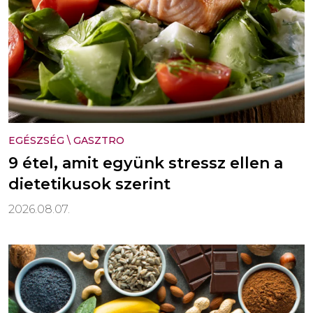
EGÉSZSÉG
\
GASZTRO
9 étel, amit együnk stressz ellen a
dietetikusok szerint
2026.08.07.