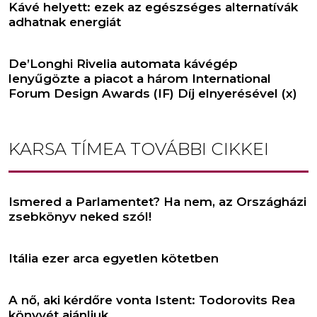
Kávé helyett: ezek az egészséges alternatívák
adhatnak energiát
De’Longhi Rivelia automata kávégép
lenyűgözte a piacot a három International
Forum Design Awards (IF) Díj elnyerésével (x)
KARSA TÍMEA
TOVÁBBI CIKKEI
Ismered a Parlamentet? Ha nem, az Országházi
zsebkönyv neked szól!
Itália ezer arca egyetlen kötetben
A nő, aki kérdőre vonta Istent: Todorovits Rea
könyvét ajánljuk