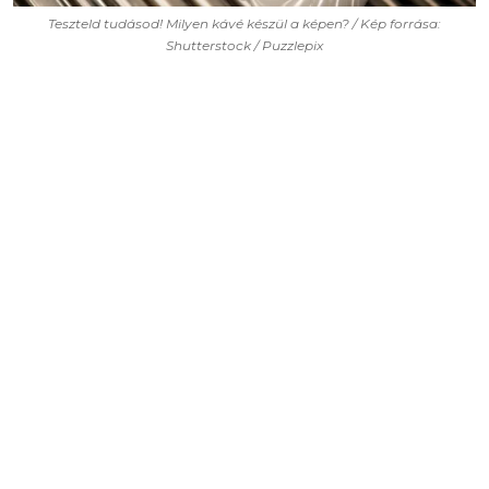
Teszteld tudásod! Milyen kávé készül a képen? / Kép forrása:
Shutterstock / Puzzlepix