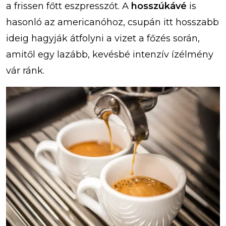
a frissen főtt eszpresszót. A
hosszúkávé
is
hasonló az americanóhoz, csupán itt hosszabb
ideig hagyják átfolyni a vizet a főzés során,
amitől egy lazább, kevésbé intenzív ízélmény
vár ránk.