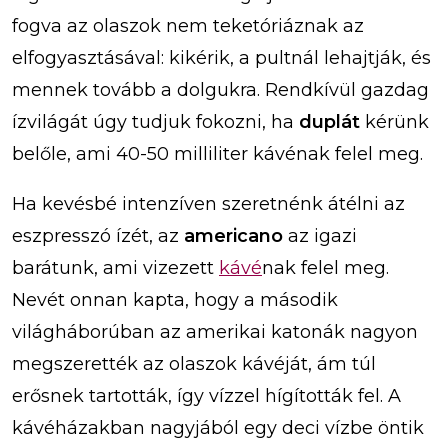
fogva az olaszok nem teketóriáznak az
elfogyasztásával: kikérik, a pultnál lehajtják, és
mennek tovább a dolgukra. Rendkívül gazdag
ízvilágát úgy tudjuk fokozni, ha
duplát
kérünk
belőle, ami 40-50 milliliter kávénak felel meg.
Ha kevésbé intenzíven szeretnénk átélni az
eszpresszó ízét, az
americano
az igazi
barátunk, ami vizezett
kávé
nak felel meg.
Nevét onnan kapta, hogy a második
világháborúban az amerikai katonák nagyon
megszerették az olaszok kávéját, ám túl
erősnek tartották, így vízzel hígították fel. A
kávéházakban nagyjából egy deci vízbe öntik