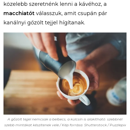
közelebb szeretnénk lenni a kávéhoz, a
macchiatót
válasszuk, amit csupán pár
kanálnyi gőzölt tejjel hígítanak.
A gőzölt tejjel nemcsak a belbecs, a külcsín is alakítható: szebbnél
szebb mintákat készítenek vele / Kép forrása: Shutterstock / Puzzlepix