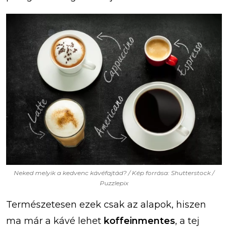
Neked melyik a kedvenc kávéfajtád? / Kép forrása: Shutterstock /
Puzzlepix
Természetesen ezek csak az alapok, hiszen
ma már a kávé lehet
koffeinmentes
, a tej