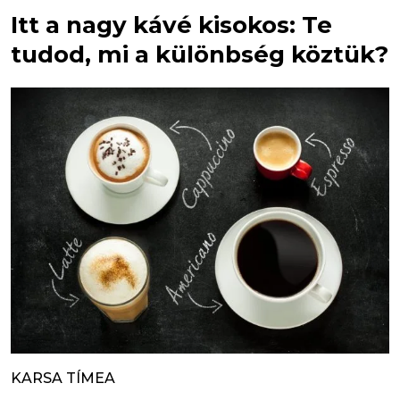
Itt a nagy kávé kisokos: Te
tudod, mi a különbség köztük?
KARSA TÍMEA