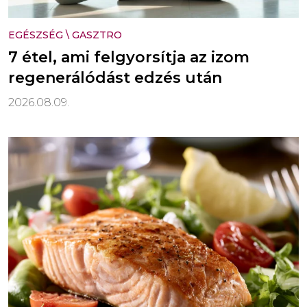
EGÉSZSÉG
\
GASZTRO
7 étel, ami felgyorsítja az izom
regenerálódást edzés után
2026.08.09.