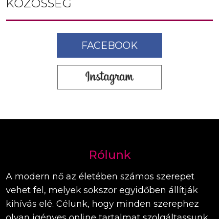
KÖZÖSSÉG
FACEBOOK
Rólunk
A modern nő az életében számos szerepet
vehet fel, melyek sokszor egyidőben állítják
kihívás elé. Célunk, hogy minden szerephez
olyan igényes online tartalmat szolgáltassunk,