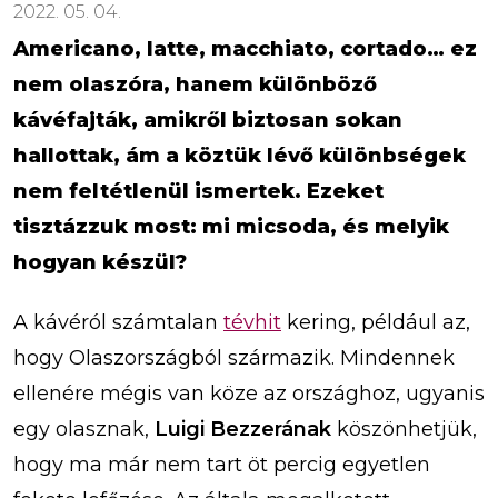
2022. 05. 04.
Americano, latte, macchiato, cortado… ez
nem olaszóra, hanem különböző
kávéfajták, amikről biztosan sokan
hallottak, ám a köztük lévő különbségek
nem feltétlenül ismertek. Ezeket
tisztázzuk most: mi micsoda, és melyik
hogyan készül?
A kávéról számtalan
tévhit
kering, például az,
hogy Olaszországból származik. Mindennek
ellenére mégis van köze az országhoz, ugyanis
egy olasznak,
Luigi Bezzerának
köszönhetjük,
hogy ma már nem tart öt percig egyetlen