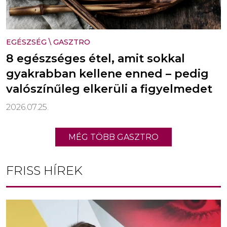
EGÉSZSÉG
\
GASZTRO
8 egészséges étel, amit sokkal
gyakrabban kellene enned – pedig
valószínűleg elkerüli a figyelmedet
2026.07.25.
MÉG TÖBB GASZTRO
FRISS HÍREK