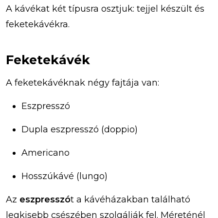
A kávékat két típusra osztjuk: tejjel készült és
feketekávékra.
Feketekávék
A feketekávéknak négy fajtája van:
Eszpresszó
Dupla eszpresszó (doppio)
Americano
Hosszúkávé (lungo)
Az
eszpresszó
t a kávéházakban található
legkisebb csészében szolgálják fel. Méreténél