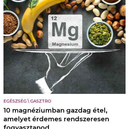
EGÉSZSÉG
\
GASZTRO
10 magnéziumban gazdag étel,
amelyet érdemes rendszeresen
fogyasztanod