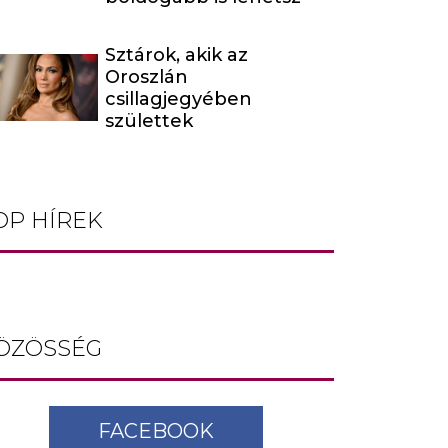
Sztárok, akik az
Oroszlán
csillagjegyében
születtek
OP HÍREK
ÖZÖSSÉG
FACEBOOK