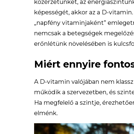
közérzetünket, az energiaszintünk
képességét, akkor az a D-vitamin
„napfény vitaminjaként” emlegetni
nemcsak a betegségek megelőzés
erőnlétünk növelésében is kulcsf
Miért ennyire fonto
A D-vitamin valójában nem klass
működik a szervezetben, és szint
Ha megfelelő a szintje, érezhető
elménk.