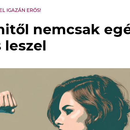
EL IGAZÁN ERŐS!
mitől nemcsak eg
 leszel