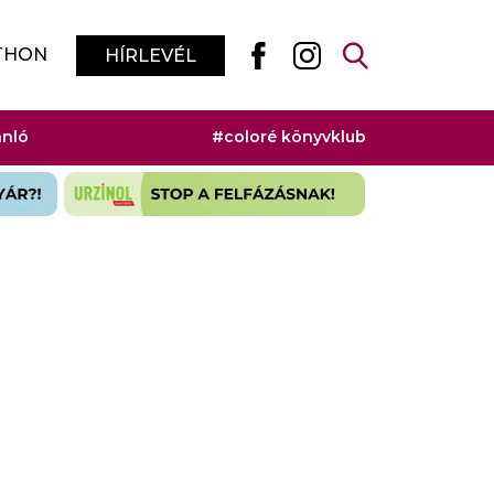
THON
HÍRLEVÉL
ánló
#coloré könyvklub