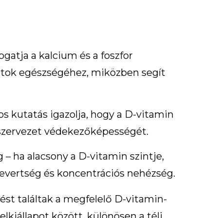
gatja a kalcium és a foszfor
sontok egészségéhez, miközben segít
 kutatás igazolja, hogy a D-vitamin
a szervezet védekezőképességét.
 – ha alacsony a D-vitamin szintje,
levertség és koncentrációs nehézség.
ést találtak a megfelelő D-vitamin-
elkiállapot között, különösen a téli