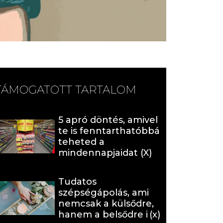
TÁMOGATOTT TARTALOM
5 apró döntés, amivel
te is fenntarthatóbbá
teheted a
mindennapjaidat (X)
Tudatos
szépségápolás, ami
nemcsak a külsődre,
hanem a belsődre is