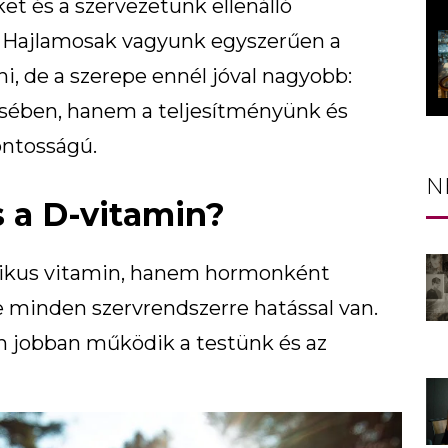
et és a szervezetünk ellenálló
. Hajlamosak vagyunk egyszerűen a
, de a szerepe ennél jóval nagyobb:
ében, hanem a teljesítményünk és
ontosságú.
N
s a D-vitamin?
zikus vitamin, hanem hormonként
e minden szervrendszerre hatással van.
en jobban működik a testünk és az