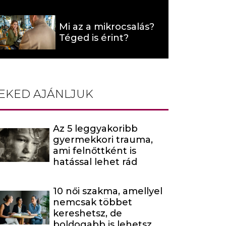
hat (x)
Mi az a mikrocsalás?
Téged is érint?
EKED AJÁNLJUK
Az 5 leggyakoribb
gyermekkori trauma,
ami felnőttként is
hatással lehet rád
10 női szakma, amellyel
nemcsak többet
kereshetsz, de
boldogabb is lehetsz