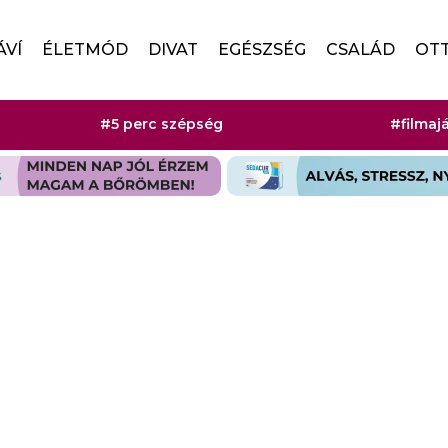
ÁVÍ
ÉLETMÓD
DIVAT
EGÉSZSÉG
CSALÁD
OT
#5 perc szépség
#filmaj