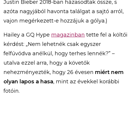
Justin Bieber 2018-ban házasodtak össze, s
azóta nagyjából havonta találgat a sajtó arról,
vajon megérkezett-e hozzájuk a gólya.)
Hailey a GQ Hype
magazinban
tette fel a költői
kérdést: „Nem lehetnék csak egyszer
felfúvódva anélkül, hogy terhes lennék?” –
utalva ezzel arra, hogy a követők
nehezményezték, hogy 26 évesen
miért nem
olyan lapos a hasa
, mint az évekkel korábbi
fotóin.