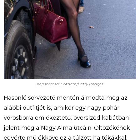
Kép forrása: Gotham/Getty Images
Hasonló sorvezető mentén álmodta meg az
alábbi outfitjét is, amikor egy nagy pohár
vörösborra emlékeztető, oversized kabátban
jelent meg a Nagy Alma utcáin. Öltözékének
egyértelmű ékköve ez a túlzott hajtókákkal,