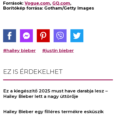
Források:
Vogue.com
,
GQ.com
,
Borítókép forrása: Gotham/Getty Images
#hailey bieber
#justin bieber
EZ IS ÉRDEKELHET
Ez a kiegészítő 2025 must have darabja lesz –
Hailey Bieber lett a nagy úttörője
Hailey Bieber egy filléres termékre esküszik