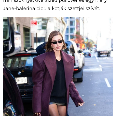
miniszoknya, oversized pullóver és egy Mary
Jane-balerina cipő alkotják szettjei szívét.