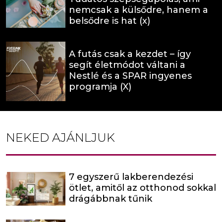
nemcsak a külsődre, hanem a
belsődre is hat (x)
A futás csak a kezdet – így
segít életmódot váltani a
Nestlé és a SPAR ingyenes
programja (X)
NEKED AJÁNLJUK
7 egyszerű lakberendezési
ötlet, amitől az otthonod sokkal
drágábbnak tűnik