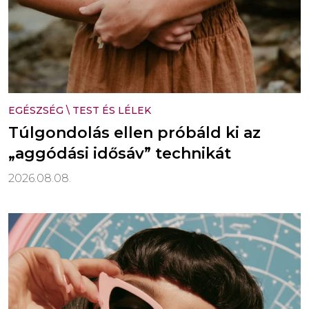
EGÉSZSÉG
\
TEST ÉS LÉLEK
Túlgondolás ellen próbáld ki az
„aggódási idősáv” technikát
2026.08.08.