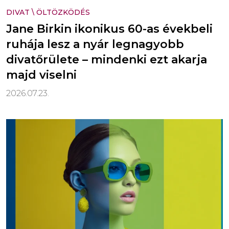
DIVAT
\
ÖLTÖZKÖDÉS
Jane Birkin ikonikus 60-as évekbeli
ruhája lesz a nyár legnagyobb
divatőrülete – mindenki ezt akarja
majd viselni
2026.07.23.