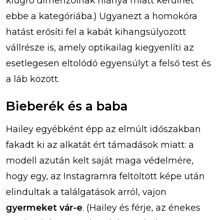
kiugró dimenzóinak hiánya miatt kerülhet
ebbe a kategóriába.) Ugyanezt a homokóra
hatást erősíti fel a kabát kihangsúlyozott
vállrésze is, amely optikailag kiegyenlíti az
esetlegesen eltolódó egyensúlyt a felső test és
a láb között.
Bieberék és a baba
Hailey egyébként épp az elmúlt időszakban
fakadt ki az alkatát ért támadások miatt: a
modell azután kelt saját maga védelmére,
hogy egy, az Instagramra feltöltött képe után
elindultak a találgatások arról, vajon
gyermeket vár-e
. (Hailey és férje, az énekes