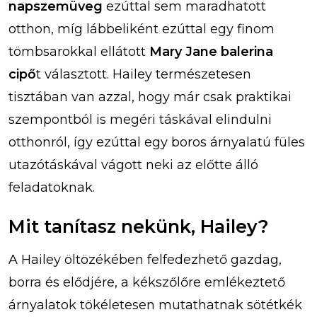
napszemüveg
ezúttal sem maradhatott
otthon, míg lábbeliként ezúttal egy finom
tömbsarokkal ellátott
Mary Jane balerina
cipő
t választott. Hailey természetesen
tisztában van azzal, hogy már csak praktikai
szempontból is megéri táskával elindulni
otthonról, így ezúttal egy boros árnyalatú füles
utazótáskával vágott neki az előtte álló
feladatoknak.
Mit tanítasz nekünk, Hailey?
A Hailey öltözékében felfedezhető gazdag,
borra és elődjére, a kékszőlőre emlékeztető
árnyalatok tökéletesen mutathatnak sötétkék