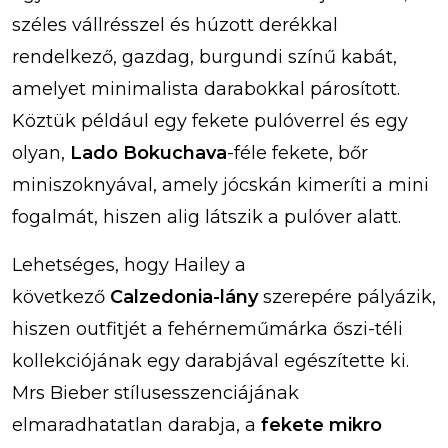
széles vállrésszel és húzott derékkal
rendelkező, gazdag, burgundi színű kabát,
amelyet minimalista darabokkal párosított.
Köztük például egy fekete pulóverrel és egy
olyan,
Lado Bokuchava
-féle fekete, bőr
miniszoknyával, amely jócskán kimeríti a mini
fogalmát, hiszen alig látszik a pulóver alatt.
Lehetséges, hogy Hailey a
következő
Calzedonia-lány
szerepére pályázik,
hiszen outfitjét a fehérneműmárka őszi-téli
kollekciójának egy darabjával egészítette ki.
Mrs Bieber stílusesszenciájának
elmaradhatatlan darabja, a
fekete mikro