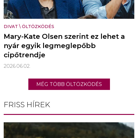
DIVAT
\
ÖLTÖZKÖDÉS
Mary-Kate Olsen szerint ez lehet a
nyár egyik legmeglepőbb
cipőtrendje
2026.06.02.
MÉG TÖBB ÖLTÖZKÖDÉS
FRISS HÍREK