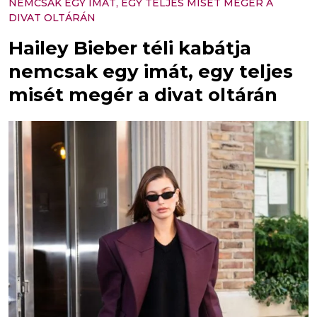
NEMCSAK EGY IMÁT, EGY TELJES MISÉT MEGÉR A
DIVAT OLTÁRÁN
Hailey Bieber téli kabátja
nemcsak egy imát, egy teljes
misét megér a divat oltárán