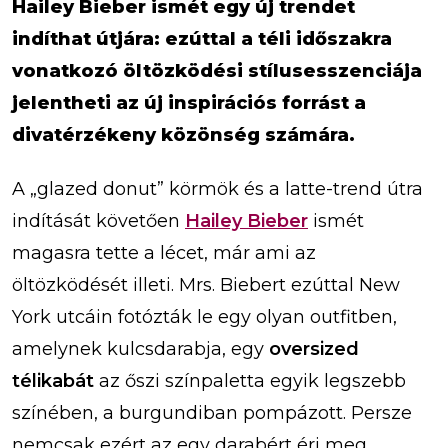
Hailey Bieber ismét egy új trendet
indíthat útjára: ezúttal a téli időszakra
vonatkozó öltözködési stílusesszenciája
jelentheti az új inspirációs forrást a
divatérzékeny közönség számára.
A „glazed donut” körmök és a latte-trend útra
indítását követően
Hailey Bieber
ismét
magasra tette a lécet, már ami az
öltözködését illeti. Mrs. Biebert ezúttal New
York utcáin fotózták le egy olyan outfitben,
amelynek kulcsdarabja, egy
oversized
télikabát
az őszi színpaletta egyik legszebb
színében, a burgundiban pompázott. Persze
nemcsak ezért az egy darabért éri meg