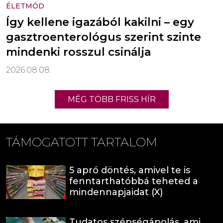
ÉLETMÓD
Így kellene igazából kakilni – egy
gasztroenterológus szerint szinte
mindenki rosszul csinálja
2026.08.08.
MÉG TÖBB FRISS HÍR
TÁMOGATOTT TARTALOM
5 apró döntés, amivel te is
fenntarthatóbbá teheted a
mindennapjaidat (X)
Tudatos szépségápolás, ami