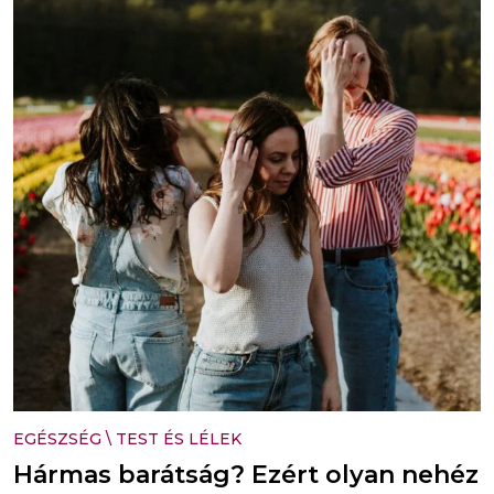
EGÉSZSÉG
\
TEST ÉS LÉLEK
Hármas barátság? Ezért olyan nehéz