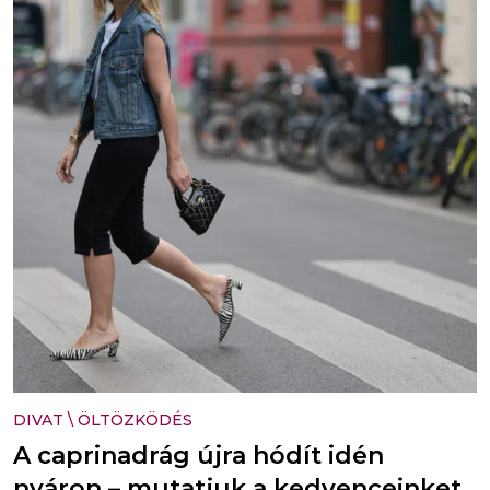
DIVAT
\
ÖLTÖZKÖDÉS
A caprinadrág újra hódít idén
nyáron – mutatjuk a kedvenceinket