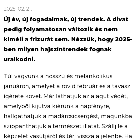
2025. 02. 21.
Új év, új fogadalmak, új trendek. A divat
pedig folyamatosan változik és nem
kíméli a frizurát sem. Nézzük, hogy 2025-
ben milyen hajszíntrendek fognak
uralkodni.
Túl vagyunk a hosszú és melankolikus
januáron, amelyet a rövid február és a tavasz
ígérete követ. Már láthatjuk az alagút végét,
amelyből kijutva kiérünk a napfényre,
hallgathatjuk a madárcsicsergést, magunkba
szippanthatjuk a természet illatát. Szállj le a
képzelet vasútjáról és térj vissza a jelenbe. Ha