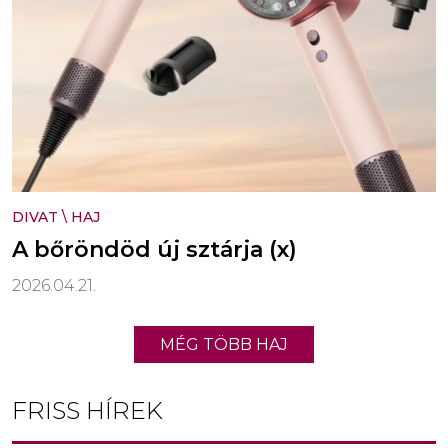
DIVAT
\
HAJ
A bőröndöd új sztárja (x)
2026.04.21.
MÉG TÖBB HAJ
FRISS HÍREK