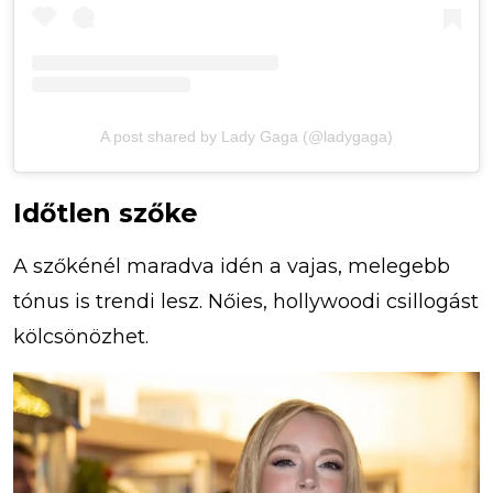
A post shared by Lady Gaga (@ladygaga)
Időtlen szőke
A szőkénél maradva idén a vajas, melegebb
tónus is trendi lesz. Nőies, hollywoodi csillogást
kölcsönözhet.