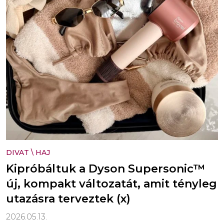
DIVAT
\
HAJ
Kipróbáltuk a Dyson Supersonic™
új, kompakt változatát, amit tényleg
utazásra terveztek (x)
2026.05.13.