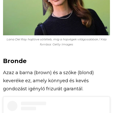
Lana Del Ray hajtöve sötéteb, míg a hajvégek világosabbak / Kép
forrása: Getty Images
Bronde
Azaz a barna (brown) és a szőke (blond)
keveréke ez, amely könnyed és kevés
gondozást igénylő frizurát garantál.