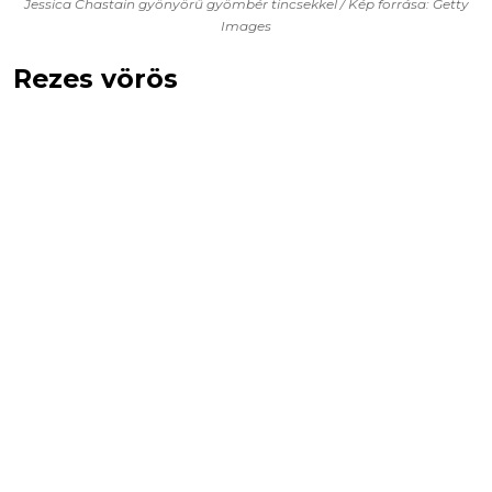
Jessica Chastain gyönyörű gyömbér tincsekkel / Kép forrása: Getty
Images
Rezes vörös