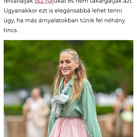
felvállalják
ősz haj
ukat és nem takargatják azt.
Ugyanakkor ezt is elegánsabbá lehet tenni
úgy, ha más árnyalatokban tűnik fel néhány
tincs.