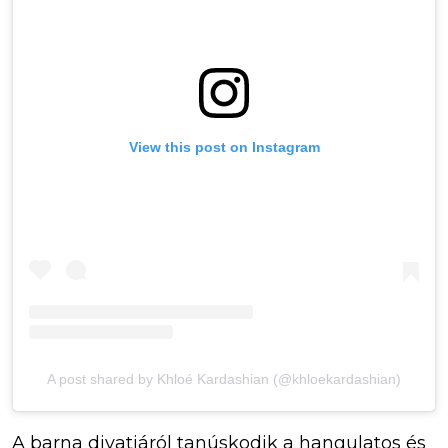
View this post on Instagram
A post shared by Khloé Kardashian (@khloekardashian)
A barna divatjáról tanúskodik a hangulatos és