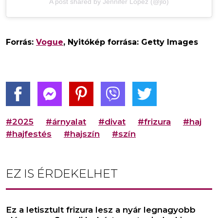
A post shared by Jennifer Lopez (@jlo)
Forrás:
Vogue
, Nyitókép forrása: Getty Images
#2025
#árnyalat
#divat
#frizura
#haj
#hajfestés
#hajszín
#szín
EZ IS ÉRDEKELHET
Ez a letisztult frizura lesz a nyár legnagyobb