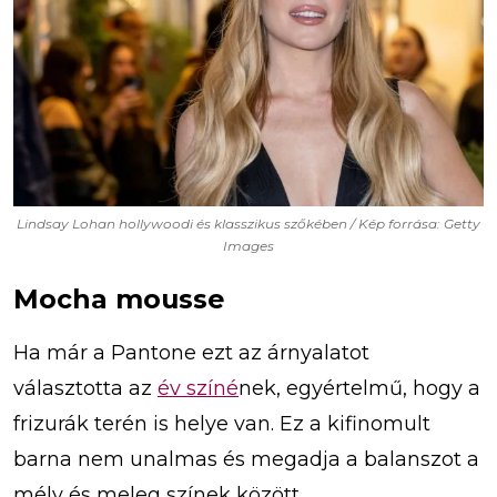
Lindsay Lohan hollywoodi és klasszikus szőkében / Kép forrása: Getty
Images
Mocha mousse
Ha már a Pantone ezt az árnyalatot
választotta az
év színé
nek, egyértelmű, hogy a
frizurák terén is helye van. Ez a kifinomult
barna nem unalmas és megadja a balanszot a
mély és meleg színek között.