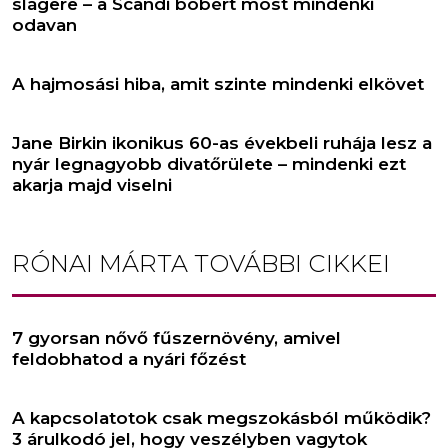
slágere – a Scandi bobért most mindenki
odavan
A hajmosási hiba, amit szinte mindenki elkövet
Jane Birkin ikonikus 60-as évekbeli ruhája lesz a
nyár legnagyobb divatőrülete – mindenki ezt
akarja majd viselni
RÓNAI MÁRTA
TOVÁBBI CIKKEI
7 gyorsan nővő fűszernövény, amivel
feldobhatod a nyári főzést
A kapcsolatotok csak megszokásból működik?
3 árulkodó jel, hogy veszélyben vagytok