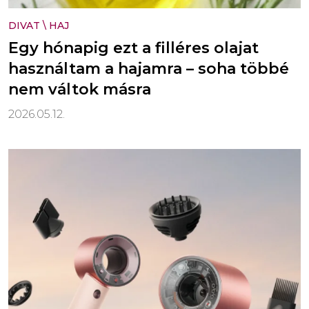
DIVAT
\
HAJ
Egy hónapig ezt a filléres olajat
használtam a hajamra – soha többé
nem váltok másra
2026.05.12.