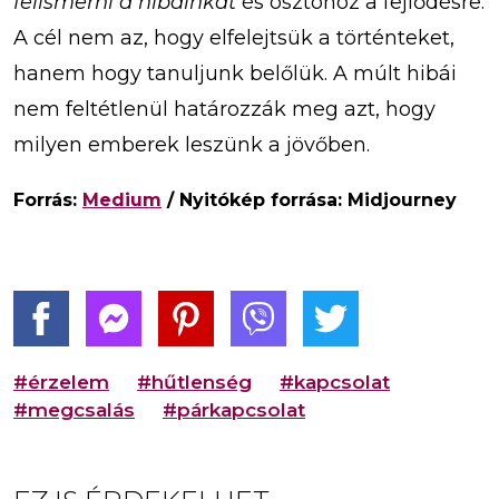
felismerni a hibáinkat
és ösztönöz a fejlődésre.
A cél nem az, hogy elfelejtsük a történteket,
hanem hogy tanuljunk belőlük. A múlt hibái
nem feltétlenül határozzák meg azt, hogy
milyen emberek leszünk a jövőben.
Forrás:
Medium
/ Nyitókép forrása: Midjourney
#érzelem
#hűtlenség
#kapcsolat
#megcsalás
#párkapcsolat