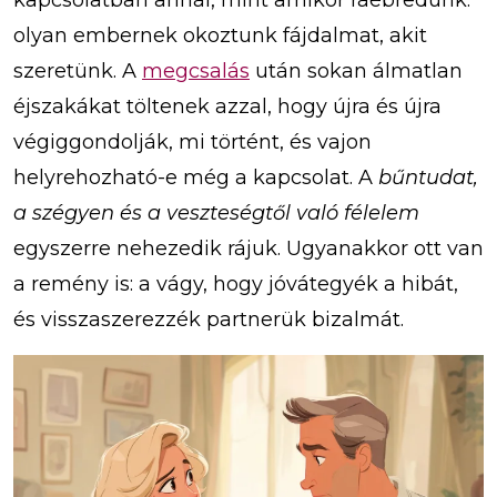
kapcsolatban annál, mint amikor ráébredünk:
olyan embernek okoztunk fájdalmat, akit
szeretünk. A
megcsalás
után sokan álmatlan
éjszakákat töltenek azzal, hogy újra és újra
végiggondolják, mi történt, és vajon
helyrehozható-e még a kapcsolat. A
bűntudat,
a szégyen és a veszteségtől való félelem
egyszerre nehezedik rájuk. Ugyanakkor ott van
a remény is: a vágy, hogy jóvátegyék a hibát,
és visszaszerezzék partnerük bizalmát.