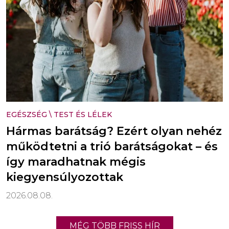
EGÉSZSÉG
\
TEST ÉS LÉLEK
Hármas barátság? Ezért olyan nehéz
működtetni a trió barátságokat – és
így maradhatnak mégis
kiegyensúlyozottak
2026.08.08.
MÉG TÖBB FRISS HÍR