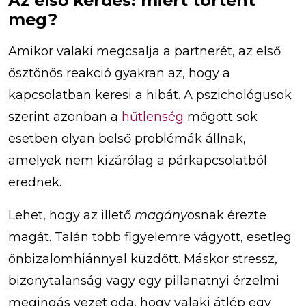
Az első kérdés: miért történt
meg?
Amikor valaki megcsalja a partnerét, az első
ösztönös reakció gyakran az, hogy a
kapcsolatban keresi a hibát. A pszichológusok
szerint azonban a
hűtlenség
mögött sok
esetben olyan belső problémák állnak,
amelyek nem kizárólag a párkapcsolatból
erednek.
Lehet, hogy az illető
magány
osnak érezte
magát. Talán több figyelemre vágyott, esetleg
önbizalomhiánnyal küzdött. Máskor stressz,
bizonytalanság vagy egy pillanatnyi érzelmi
megingás vezet oda, hogy valaki átlép egy