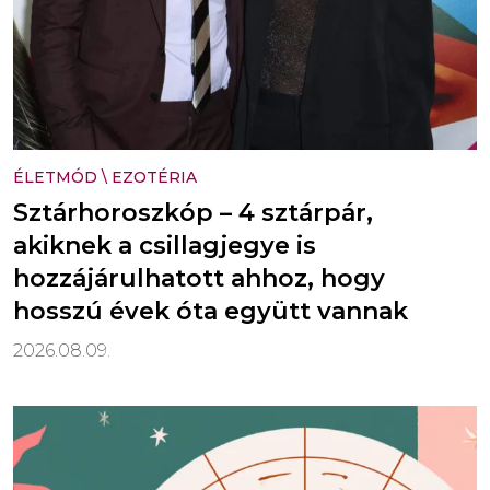
ÉLETMÓD
\
EZOTÉRIA
Sztárhoroszkóp – 4 sztárpár,
akiknek a csillagjegye is
hozzájárulhatott ahhoz, hogy
hosszú évek óta együtt vannak
2026.08.09.