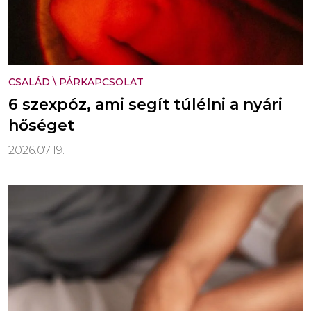
CSALÁD
\
PÁRKAPCSOLAT
6 szexpóz, ami segít túlélni a nyári
hőséget
2026.07.19.