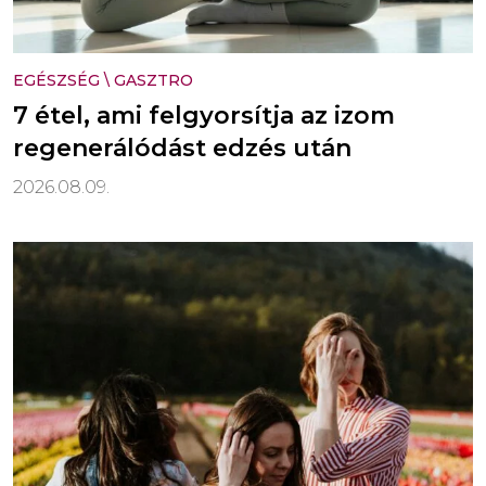
EGÉSZSÉG
\
GASZTRO
7 étel, ami felgyorsítja az izom
regenerálódást edzés után
2026.08.09.