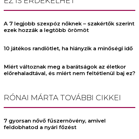
EZ IS ÉRDEKELHET
A 7 legjobb szexpóz nőknek – szakértők szerint
ezek hozzák a legtöbb örömöt
10 játékos randiötlet, ha hiányzik a minőségi idő
Miért változnak meg a barátságok az életkor
előrehaladtával, és miért nem feltétlenül baj ez?
RÓNAI MÁRTA
TOVÁBBI CIKKEI
7 gyorsan nővő fűszernövény, amivel
feldobhatod a nyári főzést