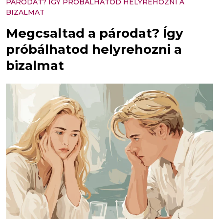
PÁRODAT? ÍGY PRÓBÁLHATOD HELYREHOZNI A
BIZALMAT
Megcsaltad a párodat? Így
próbálhatod helyrehozni a
bizalmat