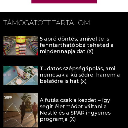
TÁMOGATOTT TARTALOM
5 apró döntés, amivel te is
fenntarthatóbbá teheted a
mindennapjaidat (X)
Tudatos szépségápolás, ami
nemcsak a külsődre, hanem a
belsődre is hat (x)
A futás csak a kezdet – így
segít életmódot váltani a
Nestlé és a SPAR ingyenes
programja (X)