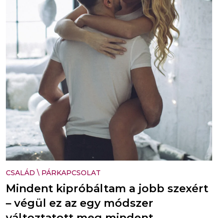
CSALÁD
\
PÁRKAPCSOLAT
Mindent kipróbáltam a jobb szexért
– végül ez az egy módszer
változtatott meg mindent