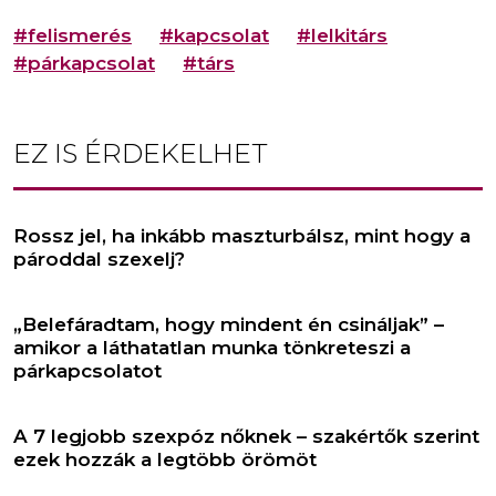
#felismerés
#kapcsolat
#lelkitárs
#párkapcsolat
#társ
EZ IS ÉRDEKELHET
Rossz jel, ha inkább maszturbálsz, mint hogy a
pároddal szexelj?
„Belefáradtam, hogy mindent én csináljak” –
amikor a láthatatlan munka tönkreteszi a
párkapcsolatot
A 7 legjobb szexpóz nőknek – szakértők szerint
ezek hozzák a legtöbb örömöt