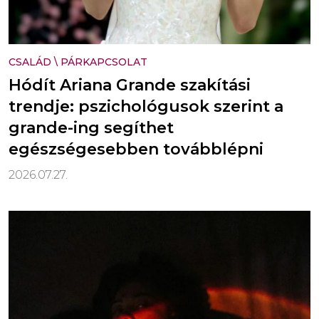
CSALÁD
\
PÁRKAPCSOLAT
Hódít Ariana Grande szakítási
trendje: pszichológusok szerint a
grande-ing segíthet
egészségesebben továbblépni
2026.07.27.