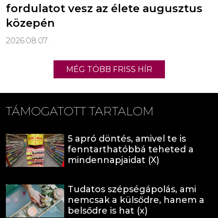
fordulatot vesz az élete augusztus
közepén
2026.08.07.
MÉG TÖBB FRISS HÍR
TÁMOGATOTT TARTALOM
5 apró döntés, amivel te is
fenntarthatóbbá teheted a
mindennapjaidat (X)
Tudatos szépségápolás, ami
nemcsak a külsődre, hanem a
belsődre is hat (x)