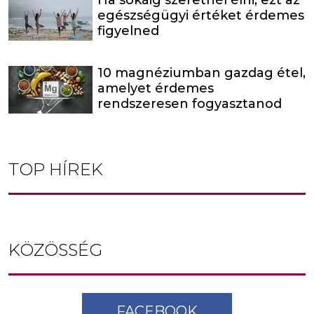
Ha sokáig szeretnél élni, ezt az
egészségügyi értéket érdemes
figyelned
10 magnéziumban gazdag étel,
amelyet érdemes
rendszeresen fogyasztanod
TOP HÍREK
KÖZÖSSÉG
FACEBOOK