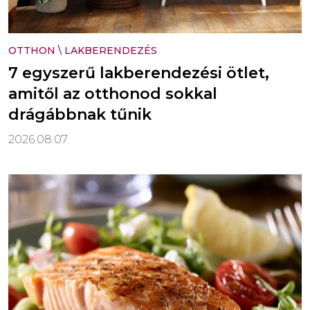
OTTHON
\
LAKBERENDEZÉS
7 egyszerű lakberendezési ötlet,
amitől az otthonod sokkal
drágábbnak tűnik
2026.08.07.