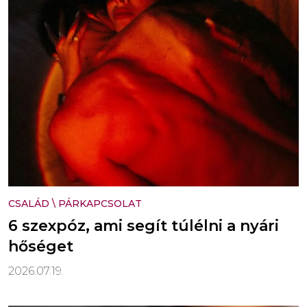
CSALÁD
\
PÁRKAPCSOLAT
6 szexpóz, ami segít túlélni a nyári
hőséget
2026.07.19.