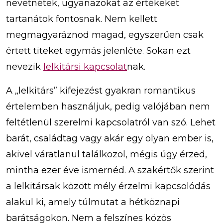
nevetnétek, ugyanazokat az értékeket
tartanátok fontosnak. Nem kellett
megmagyaráznod magad, egyszerűen csak
értett titeket egymás jelenléte. Sokan ezt
nevezik
lelkitársi kapcsolat
nak.
A „lelkitárs” kifejezést gyakran romantikus
értelemben használjuk, pedig valójában nem
feltétlenül szerelmi kapcsolatról van szó. Lehet
barát, családtag vagy akár egy olyan ember is,
akivel váratlanul találkozol, mégis úgy érzed,
mintha ezer éve ismernéd. A szakértők szerint
a lelkitársak között mély érzelmi kapcsolódás
alakul ki, amely túlmutat a hétköznapi
barátságokon. Nem a felszínes közös