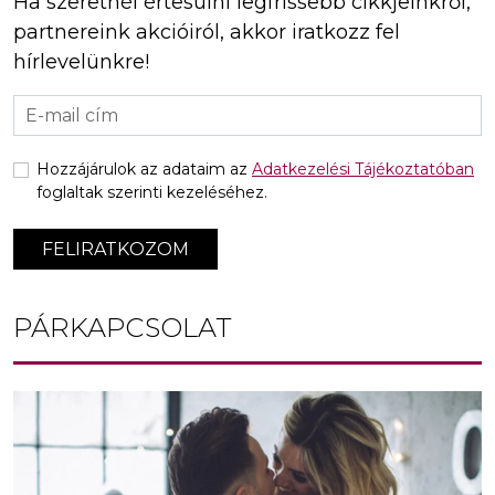
Ha szeretnél értesülni legfrissebb cikkjeinkről,
partnereink akcióiról, akkor iratkozz fel
hírlevelünkre!
Hozzájárulok az adataim az
Adatkezelési Tájékoztatóban
foglaltak szerinti kezeléséhez.
FELIRATKOZOM
PÁRKAPCSOLAT