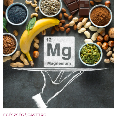
EGÉSZSÉG
\
GASZTRO