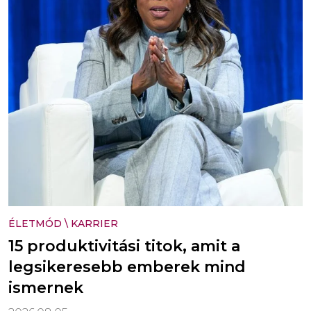
ÉLETMÓD
\
KARRIER
15 produktivitási titok, amit a
legsikeresebb emberek mind
ismernek