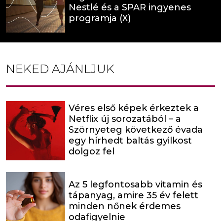
Nestlé és a SPAR ingyenes
programja (X)
NEKED AJÁNLJUK
Véres első képek érkeztek a
Netflix új sorozatából – a
Szörnyeteg következő évada
egy hírhedt baltás gyilkost
dolgoz fel
Az 5 legfontosabb vitamin és
tápanyag, amire 35 év felett
minden nőnek érdemes
odafigyelnie