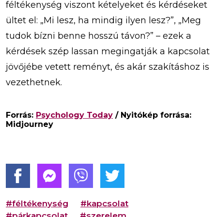
féltékenység viszont kételyeket és kérdéseket
ültet el: „Mi lesz, ha mindig ilyen lesz?”, „Meg
tudok bízni benne hosszú távon?” – ezek a
kérdések szép lassan megingatják a kapcsolat
jövőjébe vetett reményt, és akár szakításhoz is
vezethetnek.
Forrás:
Psychology Today
/ Nyitókép forrása:
Midjourney
#féltékenység
#kapcsolat
#párkapcsolat
#szerelem