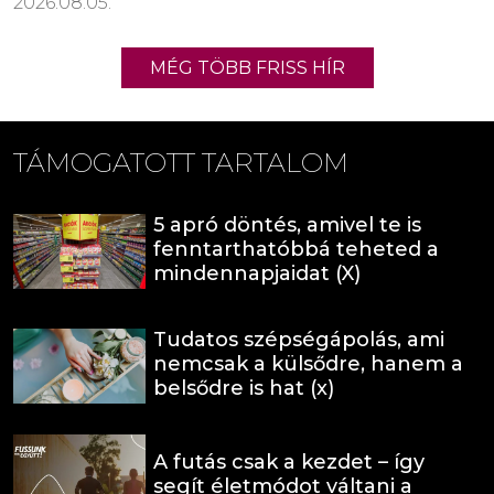
2026.08.05.
MÉG TÖBB FRISS HÍR
TÁMOGATOTT TARTALOM
5 apró döntés, amivel te is
fenntarthatóbbá teheted a
mindennapjaidat (X)
Tudatos szépségápolás, ami
nemcsak a külsődre, hanem a
belsődre is hat (x)
A futás csak a kezdet – így
segít életmódot váltani a