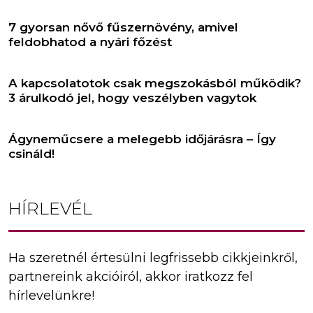
7 gyorsan nővő fűszernövény, amivel
feldobhatod a nyári főzést
A kapcsolatotok csak megszokásból működik?
3 árulkodó jel, hogy veszélyben vagytok
Ágyneműcsere a melegebb időjárásra – Így
csináld!
HÍRLEVÉL
Ha szeretnél értesülni legfrissebb cikkjeinkről,
partnereink akcióiról, akkor iratkozz fel
hírlevelünkre!