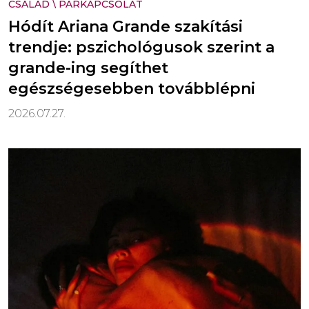
CSALÁD
\
PÁRKAPCSOLAT
Hódít Ariana Grande szakítási
trendje: pszichológusok szerint a
grande-ing segíthet
egészségesebben továbblépni
2026.07.27.