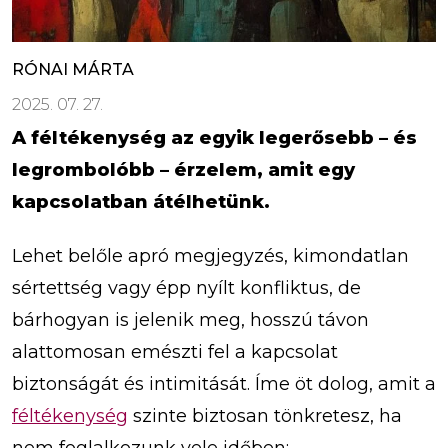
RÓNAI MÁRTA
2025. 07. 27.
A féltékenység az egyik legerősebb – és
legrombolóbb – érzelem, amit egy
kapcsolatban átélhetünk.
Lehet belőle apró megjegyzés, kimondatlan
sértettség vagy épp nyílt konfliktus, de
bárhogyan is jelenik meg, hosszú távon
alattomosan emészti fel a kapcsolat
biztonságát és intimitását. Íme öt dolog, amit a
féltékenység
szinte biztosan tönkretesz, ha