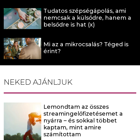
Tudatos szépségápolás, ami
nemcsak a külsődre, hanem a
belsődre is hat (x)
Mi az a mikrocsalás? Téged is
érint?
NEKED AJÁNLJUK
Lemondtam az összes
streamingelőfizetésemet a
nyárra – és sokkal többet
kaptam, mint amire
számítottam