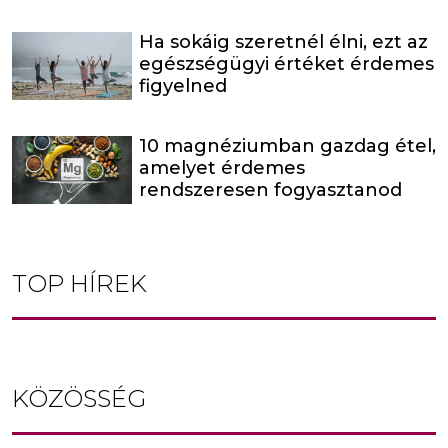
Ha sokáig szeretnél élni, ezt az
egészségügyi értéket érdemes
figyelned
10 magnéziumban gazdag étel,
amelyet érdemes
rendszeresen fogyasztanod
TOP HÍREK
KÖZÖSSÉG