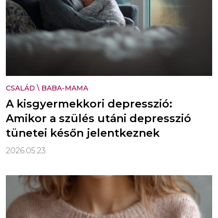
CSALÁD
\
BABA-MAMA
A kisgyermekkori depresszió:
Amikor a szülés utáni depresszió
tünetei későn jelentkeznek
2026.05.23.