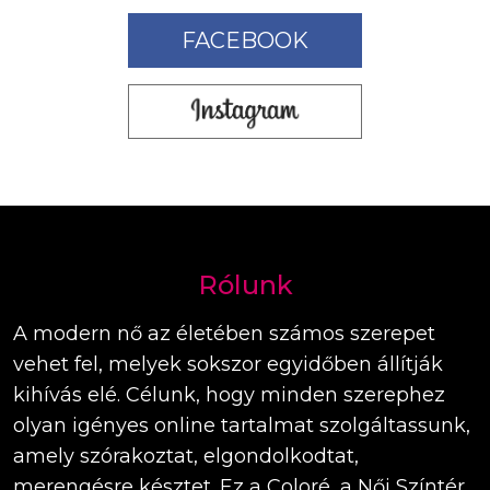
FACEBOOK
Rólunk
A modern nő az életében számos szerepet
vehet fel, melyek sokszor egyidőben állítják
kihívás elé. Célunk, hogy minden szerephez
olyan igényes online tartalmat szolgáltassunk,
amely szórakoztat, elgondolkodtat,
merengésre késztet. Ez a Coloré, a Női Színtér.