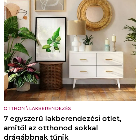
OTTHON
\
LAKBERENDEZÉS
7 egyszerű lakberendezési ötlet,
amitől az otthonod sokkal
drágábbnak tűnik