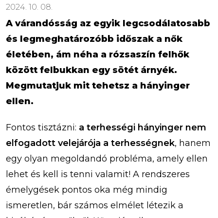
2024. 10. 08.
A várandósság az egyik legcsodálatosabb
és legmeghatározóbb időszak a nők
életében, ám néha a rózsaszín felhők
között felbukkan egy sötét árnyék.
Megmutatjuk mit tehetsz a hányinger
ellen.
Fontos tisztázni:
a terhességi hányinger nem
elfogadott velejárója a terhességnek
, hanem
egy olyan megoldandó probléma, amely ellen
lehet és kell is tenni valamit! A rendszeres
émelygések pontos oka még mindig
ismeretlen, bár számos elmélet létezik a