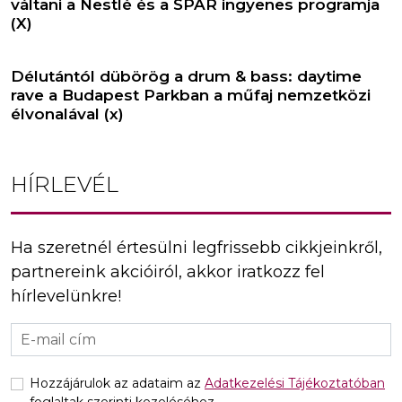
váltani a Nestlé és a SPAR ingyenes programja
(X)
Délutántól dübörög a drum & bass: daytime
rave a Budapest Parkban a műfaj nemzetközi
élvonalával (x)
HÍRLEVÉL
Ha szeretnél értesülni legfrissebb cikkjeinkről,
partnereink akcióiról, akkor iratkozz fel
hírlevelünkre!
Hozzájárulok az adataim az
Adatkezelési Tájékoztatóban