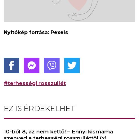
Nyitókép forrása: Pexels
#terhességi rosszullét
EZ IS ÉRDEKELHET
10-ből 8, az nem kettő! – Ennyi kismama
szenved a terhességi rosszulléttől (x)