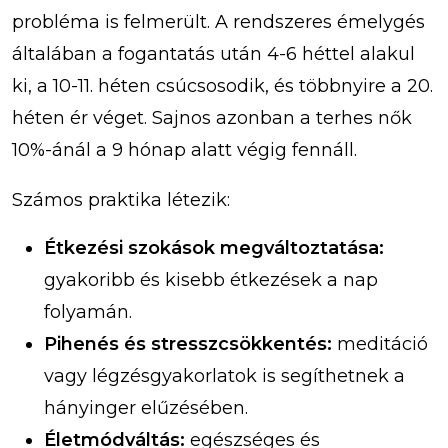
probléma is felmerült. A rendszeres émelygés
általában a fogantatás után 4-6 héttel alakul
ki, a 10-11. héten csúcsosodik, és többnyire a 20.
héten ér véget. Sajnos azonban a terhes nők
10%-ánál a 9 hónap alatt végig fennáll.
Számos praktika létezik:
Étkezési szokások megváltoztatása:
gyakoribb és kisebb étkezések a nap
folyamán.
Pihenés és stresszcsökkentés:
meditáció
vagy légzésgyakorlatok is segíthetnek a
hányinger elűzésében.
Életmódváltás:
egészséges és