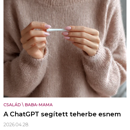
CSALÁD
\
BABA-MAMA
A ChatGPT segített teherbe esnem
2026.04.28.