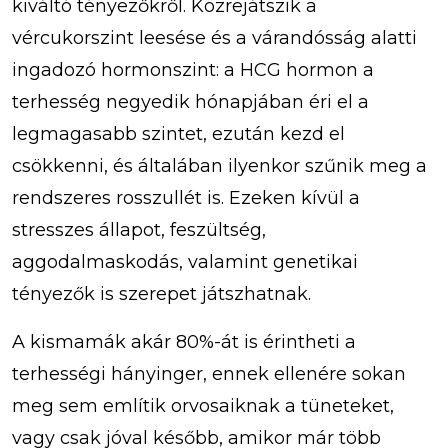
kiváltó tényezőkről. Közrejátszik a
vércukorszint leesése és a várandósság alatti
ingadozó hormonszint: a HCG hormon a
terhesség negyedik hónapjában éri el a
legmagasabb szintet, ezután kezd el
csökkenni, és általában ilyenkor szűnik meg a
rendszeres rosszullét is. Ezeken kívül a
stresszes állapot, feszültség,
aggodalmaskodás, valamint genetikai
tényezők is szerepet játszhatnak.
A kismamák akár 80%-át is érintheti a
terhességi hányinger, ennek ellenére sokan
meg sem említik orvosaiknak a tüneteket,
vagy csak jóval később, amikor már több