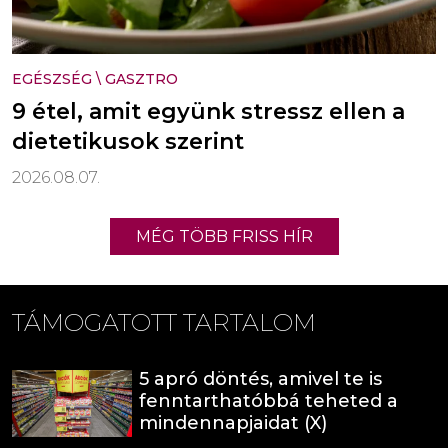
EGÉSZSÉG
\
GASZTRO
9 étel, amit együnk stressz ellen a
dietetikusok szerint
2026.08.07.
MÉG TÖBB FRISS HÍR
TÁMOGATOTT TARTALOM
5 apró döntés, amivel te is
fenntarthatóbbá teheted a
mindennapjaidat (X)