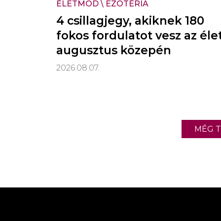
ÉLETMÓD
\
EZOTÉRIA
4 csillagjegy, akiknek 180
fokos fordulatot vesz az éle
augusztus közepén
2026.08.07.
MÉG T