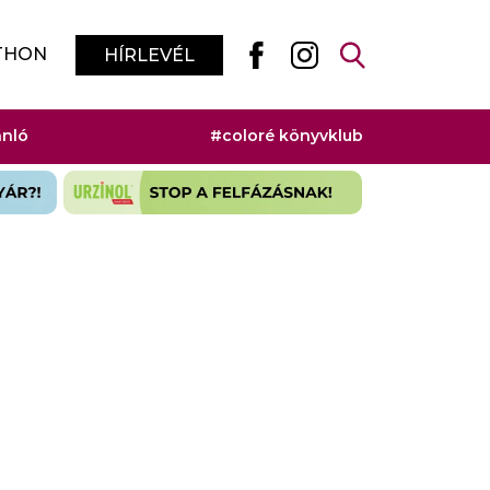
THON
HÍRLEVÉL
ánló
#coloré könyvklub