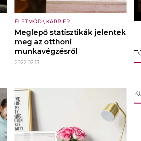
ÉLETMÓD
\
KARRIER
t
Meglepő statisztikák jelentek
meg az otthoni
munkavégzésről
T
2022.02.13.
K