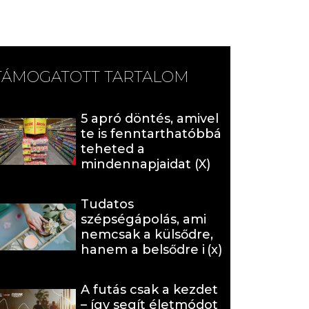
TÁMOGATOTT TARTALOM
5 apró döntés, amivel
te is fenntarthatóbbá
teheted a
mindennapjaidat (X)
Tudatos
szépségápolás, ami
nemcsak a külsődre,
hanem a belsődre is
hat (x)
A futás csak a kezdet
– így segít életmódot