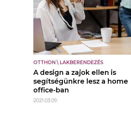
OTTHON
\
LAKBERENDEZÉS
A design a zajok ellen is
segítségünkre lesz a home
office-ban
2021.03.09.