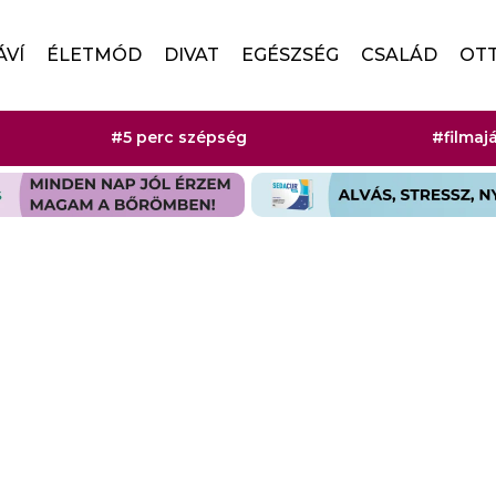
ÁVÍ
ÉLETMÓD
DIVAT
EGÉSZSÉG
CSALÁD
OT
#5 perc szépség
#filmaj