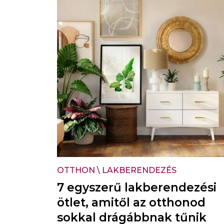
OTTHON
\
LAKBERENDEZÉS
7 egyszerű lakberendezési
ötlet, amitől az otthonod
sokkal drágábbnak tűnik