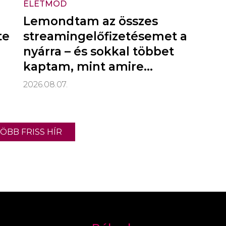
ÉLETMÓD
Lemondtam az összes
te
streamingelőfizetésemet a
nyárra – és sokkal többet
kaptam, mint amire
számítottam
2026.08.07.
ÖBB FRISS HÍR