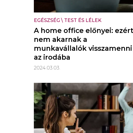
EGÉSZSÉG
\
TEST ÉS LÉLEK
A home office előnyei: ezér
nem akarnak a
munkavállalók visszamenni
az irodába
2024.03.03.