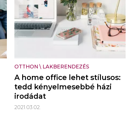
OTTHON
\
LAKBERENDEZÉS
A home office lehet stílusos:
tedd kényelmesebbé házi
irodádat
2021.03.02.