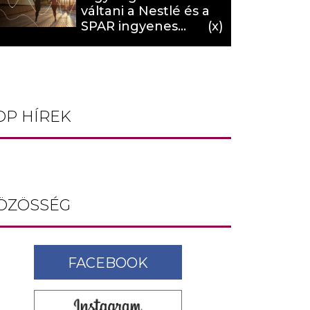
váltani a Nestlé és a
SPAR ingyenes
programja (X)
OP HÍREK
ÖZÖSSÉG
FACEBOOK