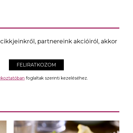
cikkjeinkről, partnereink akcióiról, akkor
FELIRATKOZOM
jékoztatóban
foglaltak szerinti kezeléséhez.