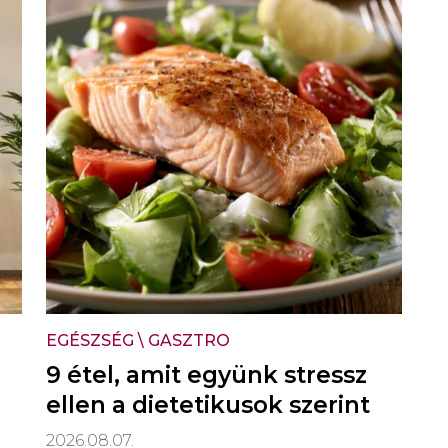
EGÉSZSÉG
\
GASZTRO
9 étel, amit együnk stressz
ellen a dietetikusok szerint
2026.08.07.