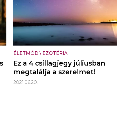
ÉLETMÓD
\
EZOTÉRIA
s
Ez a 4 csillagjegy júliusban
megtalálja a szerelmet!
2021.06.20.