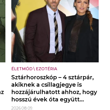
ÉLETMÓD
\
EZOTÉRIA
Sztárhoroszkóp – 4 sztárpár,
akiknek a csillagjegye is
az
hozzájárulhatott ahhoz, hogy
hosszú évek óta együtt
vannak
2026.08.09.