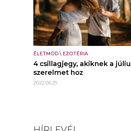
ÉLETMÓD
\
EZOTÉRIA
4 csillagjegy, akiknek a júliu
szerelmet hoz
2022.06.29.
HÍRLEVÉL