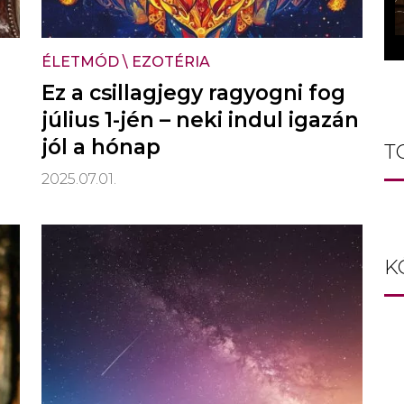
ÉLETMÓD
\
EZOTÉRIA
Ez a csillagjegy ragyogni fog
július 1-jén – neki indul igazán
jól a hónap
T
2025.07.01.
K