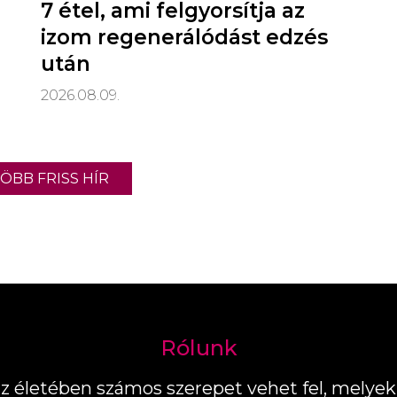
7 étel, ami felgyorsítja az
izom regenerálódást edzés
után
2026.08.09.
ÖBB FRISS HÍR
Rólunk
z életében számos szerepet vehet fel, melyek