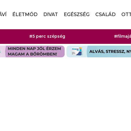
ÁVÍ
ÉLETMÓD
DIVAT
EGÉSZSÉG
CSALÁD
OT
#5 perc szépség
#filmaj