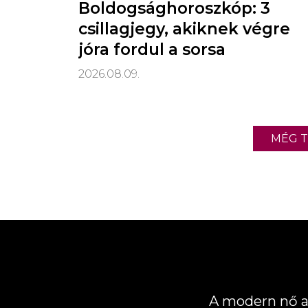
Boldogsághoroszkóp: 3
csillagjegy, akiknek végre
jóra fordul a sorsa
2026.08.09.
MÉG T
A modern nő a