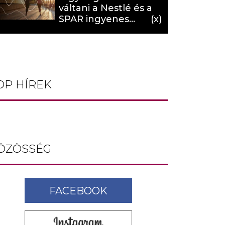
váltani a Nestlé és a
SPAR ingyenes
programja (X)
OP HÍREK
ÖZÖSSÉG
FACEBOOK