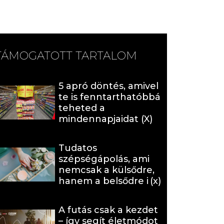
TÁMOGATOTT TARTALOM
5 apró döntés, amivel
te is fenntarthatóbbá
teheted a
mindennapjaidat (X)
Tudatos
szépségápolás, ami
nemcsak a külsődre,
hanem a belsődre is
hat (x)
A futás csak a kezdet
– így segít életmódot