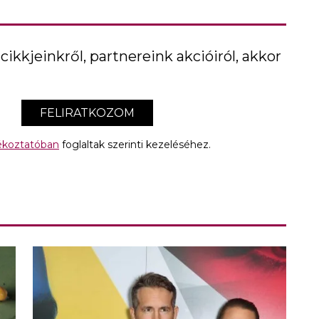
cikkjeinkről, partnereink akcióiról, akkor
FELIRATKOZOM
jékoztatóban
foglaltak szerinti kezeléséhez.