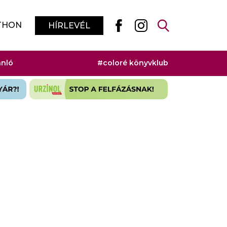
THON
HÍRLEVÉL
ánló
#coloré könyvklub