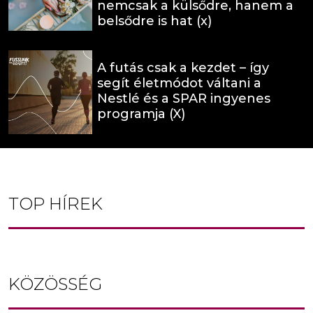
nemcsak a külsődre, hanem a
belsődre is hat (x)
A futás csak a kezdet – így
segít életmódot váltani a
Nestlé és a SPAR ingyenes
programja (X)
TOP HÍREK
KÖZÖSSÉG