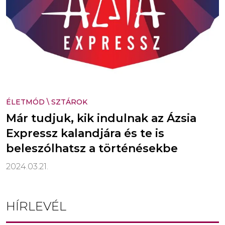
ÉLETMÓD
\
SZTÁROK
Már tudjuk, kik indulnak az Ázsia
Expressz kalandjára és te is
beleszólhatsz a történésekbe
2024.03.21.
HÍRLEVÉL