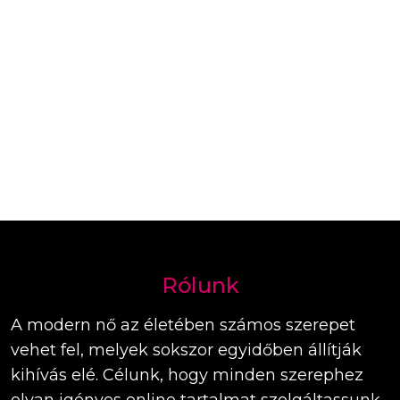
Rólunk
A modern nő az életében számos szerepet
vehet fel, melyek sokszor egyidőben állítják
kihívás elé. Célunk, hogy minden szerephez