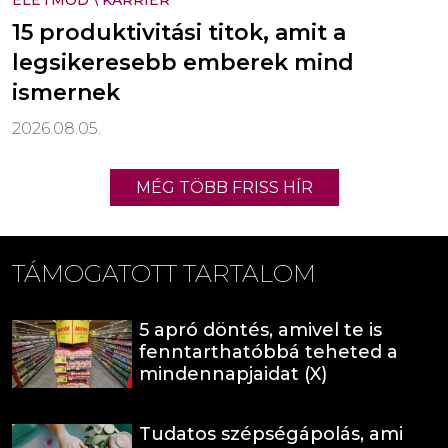
ÉLETMÓD
\
KARRIER
15 produktivitási titok, amit a
legsikeresebb emberek mind
ismernek
2026.08.05.
MÉG TÖBB FRISS HÍR
TÁMOGATOTT TARTALOM
5 apró döntés, amivel te is
fenntarthatóbbá teheted a
mindennapjaidat (X)
Tudatos szépségápolás, ami