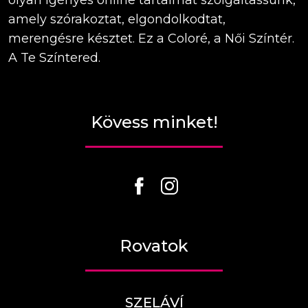
olyan igényes online tartalmat szolgáltassunk,
amely szórakoztat, elgondolkodtat,
merengésre késztet. Ez a Coloré, a Női Színtér.
A Te Színtered.
Kövess minket!
Rovatok
SZELÁVÍ