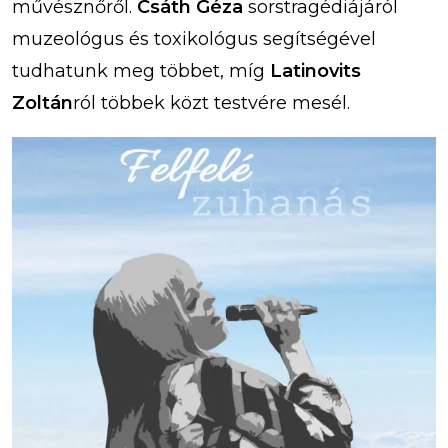
művésznőről.
Csáth Géza
sorstragédiájáról
muzeológus és toxikológus segítségével
tudhatunk meg többet, míg
Latinovits
Zoltán
ról többek közt testvére mesél.