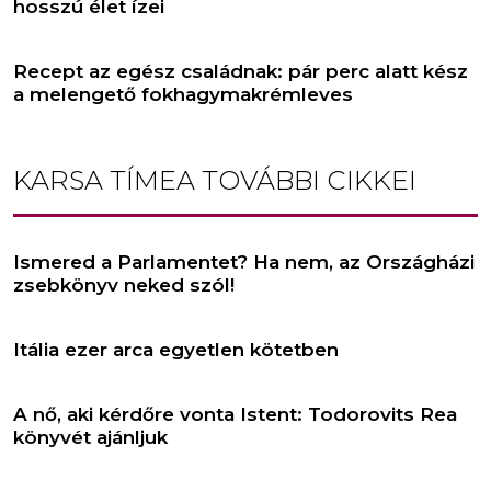
hosszú élet ízei
Recept az egész családnak: pár perc alatt kész
a melengető fokhagymakrémleves
KARSA TÍMEA
TOVÁBBI CIKKEI
Ismered a Parlamentet? Ha nem, az Országházi
zsebkönyv neked szól!
Itália ezer arca egyetlen kötetben
A nő, aki kérdőre vonta Istent: Todorovits Rea
könyvét ajánljuk