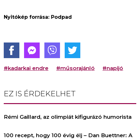
Nyitókép forrása: Podpad
#kadarkai endre
#műsorajánló
#napijó
EZ IS ÉRDEKELHET
Rémi Gaillard, az olimpiát kifigurázó humorista
100 recept, hogy 100 évig élj – Dan Buettner: A