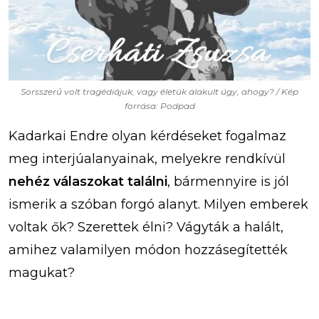
Sorsszerű volt tragédiájuk, vagy életük alakult úgy, ahogy? / Kép
forrása: Podpad
Kadarkai Endre olyan kérdéseket fogalmaz
meg interjúalanyainak, melyekre rendkívül
nehéz válaszokat találni
, bármennyire is jól
ismerik a szóban forgó alanyt. Milyen emberek
voltak ők? Szerettek élni? Vágyták a halált,
amihez valamilyen módon hozzásegítették
magukat?