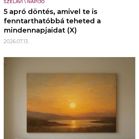
SZELÁVÍ
\
NAPIJÓ
5 apró döntés, amivel te is
fenntarthatóbbá teheted a
mindennapjaidat (X)
2026.07.13.