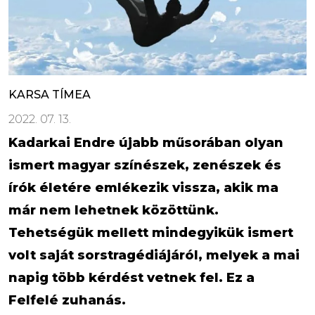
KARSA TÍMEA
2022. 07. 13.
Kadarkai Endre újabb műsorában olyan
ismert magyar színészek, zenészek és
írók életére emlékezik vissza, akik ma
már nem lehetnek közöttünk.
Tehetségük mellett mindegyikük ismert
volt saját sorstragédiájáról, melyek a mai
napig több kérdést vetnek fel. Ez a
Felfelé zuhanás.