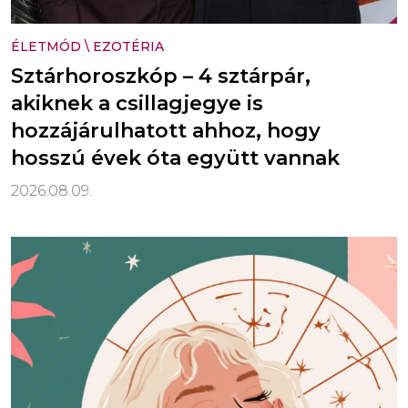
ÉLETMÓD
\
EZOTÉRIA
Sztárhoroszkóp – 4 sztárpár,
akiknek a csillagjegye is
hozzájárulhatott ahhoz, hogy
hosszú évek óta együtt vannak
2026.08.09.