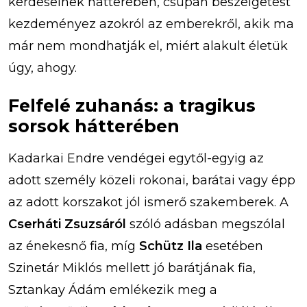
kérdéseinek hátterében, csupán beszélgetést
kezdeményez azokról az emberekről, akik ma
már nem mondhatják el, miért alakult életük
úgy, ahogy.
Felfelé zuhanás: a tragikus
sorsok hátterében
Kadarkai Endre vendégei egytől-egyig az
adott személy közeli rokonai, barátai vagy épp
az adott korszakot jól ismerő szakemberek. A
Cserháti Zsuzsáról
szóló adásban megszólal
az énekesnő fia, míg
Schütz Ila
esetében
Szinetár Miklós mellett jó barátjának fia,
Sztankay Ádám emlékezik meg a