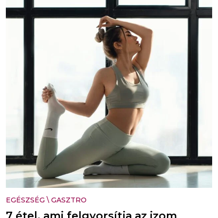
EGÉSZSÉG
\
GASZTRO
7 étel, ami felgyorsítja az izom