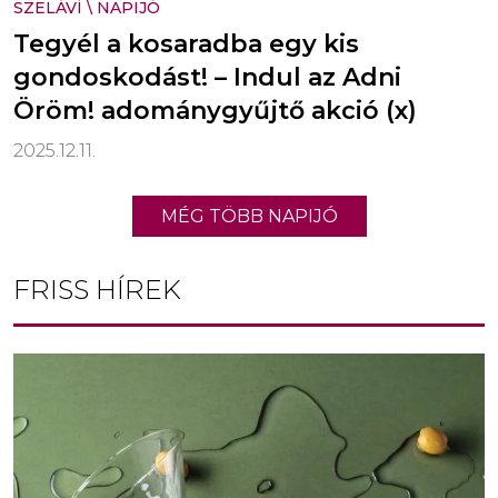
SZELÁVÍ
\
NAPIJÓ
Tegyél a kosaradba egy kis
gondoskodást! – Indul az Adni
Öröm! adománygyűjtő akció (x)
2025.12.11.
MÉG TÖBB NAPIJÓ
FRISS HÍREK