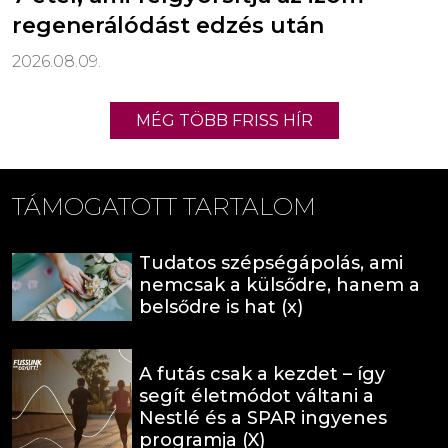
regenerálódást edzés után
2026.08.09.
MÉG TÖBB FRISS HÍR
TÁMOGATOTT TARTALOM
Tudatos szépségápolás, ami
nemcsak a külsődre, hanem a
belsődre is hat (x)
A futás csak a kezdet – így
segít életmódot váltani a
Nestlé és a SPAR ingyenes
programja (X)