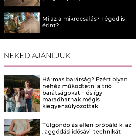
Mi az a mikrocsalás? Téged is
érint?
NEKED AJÁNLJUK
Hármas barátság? Ezért olyan
nehéz működtetni a trió
barátságokat – és így
maradhatnak mégis
kiegyensúlyozottak
Túlgondolás ellen próbáld ki az
„aggódási idősáv” technikát