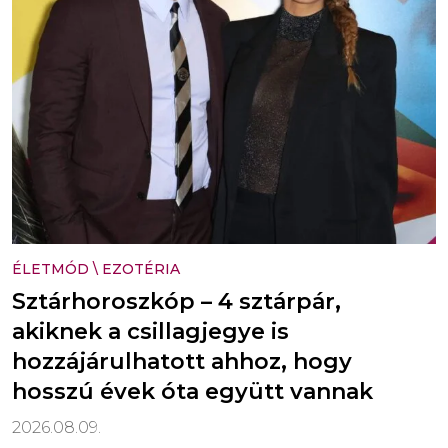
ÉLETMÓD
\
EZOTÉRIA
Sztárhoroszkóp – 4 sztárpár,
akiknek a csillagjegye is
hozzájárulhatott ahhoz, hogy
hosszú évek óta együtt vannak
2026.08.09.