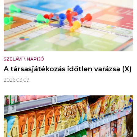
SZELÁVÍ
\
NAPIJÓ
A társasjátékozás időtlen varázsa (X)
2026.03.09.