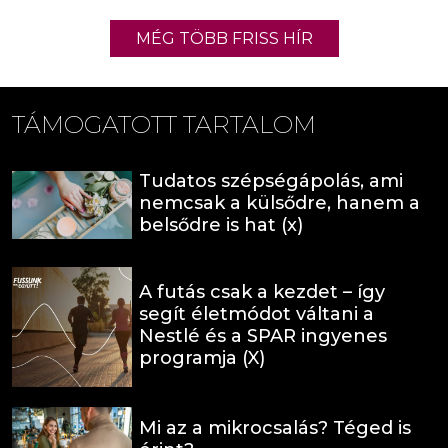
MÉG TÖBB FRISS HÍR
TÁMOGATOTT TARTALOM
Tudatos szépségápolás, ami
nemcsak a külsődre, hanem a
belsődre is hat (x)
A futás csak a kezdet – így
segít életmódot váltani a
Nestlé és a SPAR ingyenes
programja (X)
Mi az a mikrocsalás? Téged is