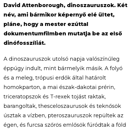
David Attenborough, dinoszauruszok. Két
név, ami bármikor képernyő elé ültet,
pláne, hogy a mester ezúttal
dokumentumfilmben mutatja be az első
dinófosszíliát.
A dinoszauruszok utolsó napja valószínűleg
éppúgy indult, mint bármelyik másik. A folyó
és a meleg, trópusi erdők által határolt
homokparton, a mai észak-dakotai prérin,
triceratopszok és T-rexek tojást raktak,
barangoltak, thesceloszaurusok és teknősök
úsztak a vízben, pteroszauruszok repültek az
égen, és furcsa szőrös emlősök fúródtak a föld