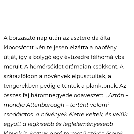
A borzasztó nap után az aszteroida által
kibocsátott kén teljesen elzárta a napfény
útját, így a bolygó egy évtizedre félhomályba
merült. A hőmérséklet drámaian csökkent. A
szárazföldön a növények elpusztultak, a
tengerekben pedig eltűntek a planktonok. Az
összes faj háromnegyede odaveszett.
„Aztán –
mondja Attenborough – történt valami
csodálatos. A növények életre keltek, és velük
együtt a legkisebb és legleleményesebb
lények is, köztük apró termetű szőrös őseink,