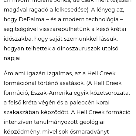
én hívom, Indiana Jones, de csak mert teljesen
magával ragadó a lelkesedése). A lényeg az,
hogy DePalma – és a modern technológia –
segítségével visszarepülhetünk a késő krétai
időszakba, hogy saját szemünkkel lássuk,
hogyan telhettek a dinoszauruszok utolsó
napjai.
Ám ami igazán izgalmas, az a Hell Creek
formációnál történő ásatások. (A Hell Creek
formáció, Észak-Amerika egyik kőzetsorozata,
a felső kréta végén és a paleocén korai
szakaszában képződött. A Hell Creek formáció
intenzíven tanulmányozott geológiai
képződmény, mivel sok ősmaradványt