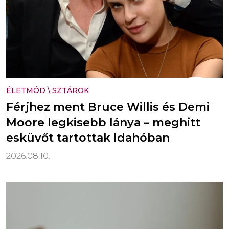
ÉLETMÓD
\
SZTÁROK
Férjhez ment Bruce Willis és Demi
Moore legkisebb lánya – meghitt
esküvőt tartottak Idahóban
2026.08.10.