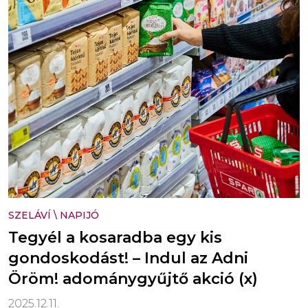
SZELÁVÍ
\
NAPIJÓ
Tegyél a kosaradba egy kis
gondoskodást! – Indul az Adni
Öröm! adománygyűjtő akció (x)
2025.12.11.