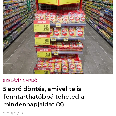
SZELÁVÍ
\
NAPIJÓ
5 apró döntés, amivel te is
fenntarthatóbbá teheted a
mindennapjaidat (X)
2026.07.13.