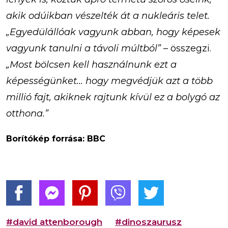
akik odúikban vészelték át a nukleáris telet.
„Egyedülállóak vagyunk abban, hogy képesek
vagyunk tanulni a távoli múltból”
– összegzi.
„Most bölcsen kell használnunk ezt a
képességünket… hogy megvédjük azt a több
millió fajt, akiknek rajtunk kívül ez a bolygó az
otthona.”
Borítókép forrása: BBC
#david attenborough
#dinoszaurusz