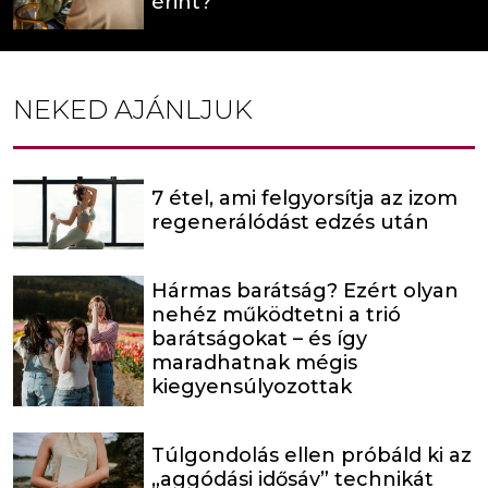
érint?
NEKED AJÁNLJUK
7 étel, ami felgyorsítja az izom
regenerálódást edzés után
Hármas barátság? Ezért olyan
nehéz működtetni a trió
barátságokat – és így
maradhatnak mégis
kiegyensúlyozottak
Túlgondolás ellen próbáld ki az
„aggódási idősáv” technikát