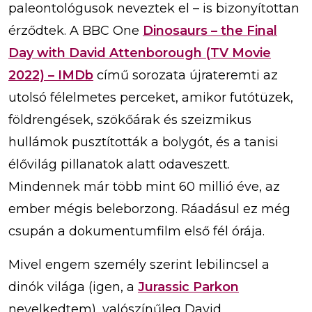
paleontológusok neveztek el – is bizonyítottan
érződtek. A BBC One
Dinosaurs – the Final
Day with David Attenborough (TV Movie
2022) – IMDb
című sorozata újrateremti az
utolsó félelmetes perceket, amikor futótüzek,
földrengések, szökőárak és szeizmikus
hullámok pusztították a bolygót, és a tanisi
élővilág pillanatok alatt odaveszett.
Mindennek már több mint 60 millió éve, az
ember mégis beleborzong. Ráadásul ez még
csupán a dokumentumfilm első fél órája.
Mivel engem személy szerint lebilincsel a
dinók világa (igen, a
Jurassic Parkon
nevelkedtem), valószínűleg David