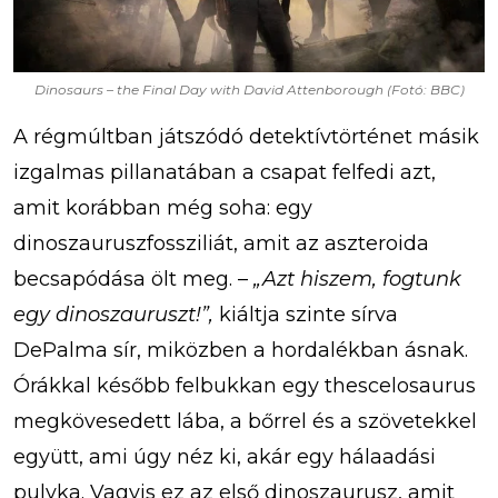
Dinosaurs – the Final Day with David Attenborough (Fotó: BBC)
A régmúltban játszódó detektívtörténet másik
izgalmas pillanatában a csapat felfedi azt,
amit korábban még soha: egy
dinoszauruszfossziliát, amit az aszteroida
becsapódása ölt meg. –
„Azt hiszem, fogtunk
egy dinoszauruszt!”,
kiáltja szinte sírva
DePalma sír, miközben a hordalékban ásnak.
Órákkal később felbukkan egy thescelosaurus
megkövesedett lába, a bőrrel és a szövetekkel
együtt, ami úgy néz ki, akár egy hálaadási
pulyka. Vagyis ez az első dinoszaurusz, amit