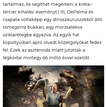
tartalmaz, és segíthet megérteni a kréta–
tercier kihalási eseményt.) Itt, DePalma és
csapata voltaképp egy dinoszauruszokból álló
tömegsírra bukkan, egy morzsalékos
sziklarétegbe ágyazva. Az egyik hal
kopoltyúiban apró olvadt kőzetgolyókat fedez
fel. Ezek az aszteroida miatt jutottak a
légkörbe mintegy 66 millió évvel ezelőtt.