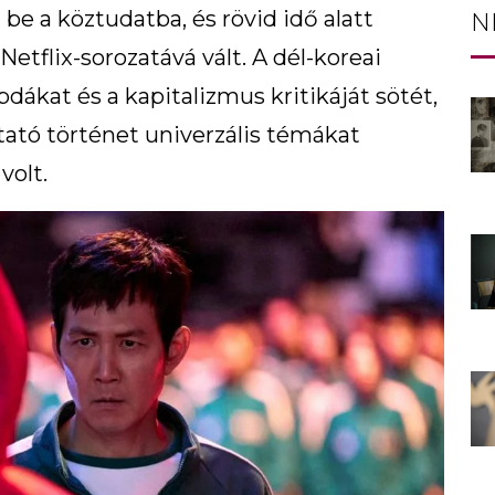
e a köztudatba, és rövid idő alatt
N
etflix-sorozatává vált. A dél-koreai
dákat és a kapitalizmus kritikáját sötét,
tató történet univerzális témákat
volt.