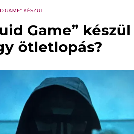
ID GAME” KÉSZÜL
uid Game” készül –
gy ötletlopás?