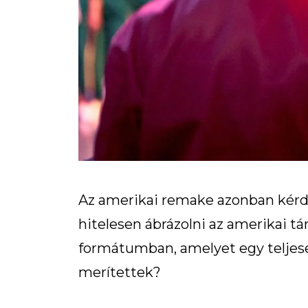
Az amerikai remake azonban kérdés
hitelesen ábrázolni az amerikai t
formátumban, amelyet egy teljese
merítettek?