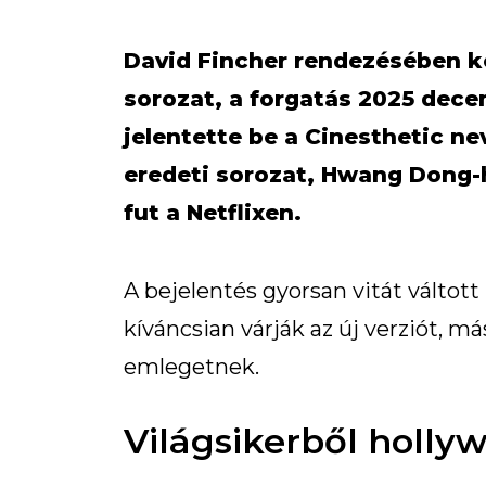
David Fincher rendezésében k
sorozat, a forgatás 2025 dec
jelentette be a Cinesthetic ne
eredeti sorozat, Hwang Dong-
fut a Netflixen.
A bejelentés gyorsan vitát váltot
kíváncsian várják az új verziót, má
emlegetnek.
Világsikerből holly