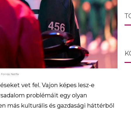
T
K
Forrás: Netflix
eket vet fel. Vajon képes lesz-e
ársadalom problémáit egy olyan
n más kulturális és gazdasági háttérből