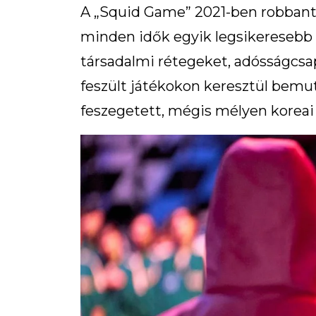
A „Squid Game” 2021-ben robbant b
minden idők egyik legsikeresebb N
társadalmi rétegeket, adósságcsap
feszült játékokon keresztül bemu
feszegetett, mégis mélyen koreai 