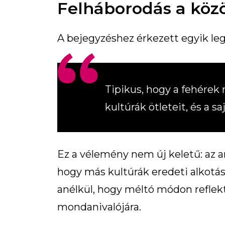
Felháborodás a köz
A bejegyzéshez érkezett egyik l
Tipikus, hogy a fehérek
kultúrák ötleteit, és a s
Ez a vélemény nem új keletű: az am
hogy más kultúrák eredeti alkotása
anélkül, hogy méltó módon reflek
mondanivalójára.