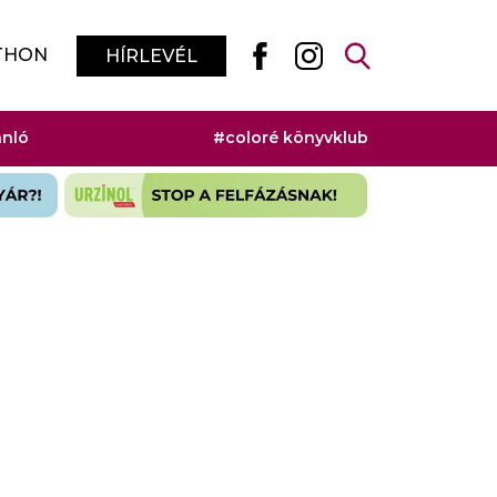
THON
HÍRLEVÉL
ánló
#coloré könyvklub