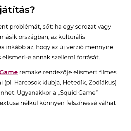
játítás?
t problémát, sőt: ha egy sorozat vagy
 másik országban, az kulturális
s inkább az, hogy az új verzió mennyire
elismeri-e annak szellemi forrását.
 Game
remake rendezője elismert filmes
(pl. Harcosok klubja, Hetedik, Zodiákus)
tűnhet. Ugyanakkor a „Squid Game”
textusa nélkül könnyen felszínessé válhat