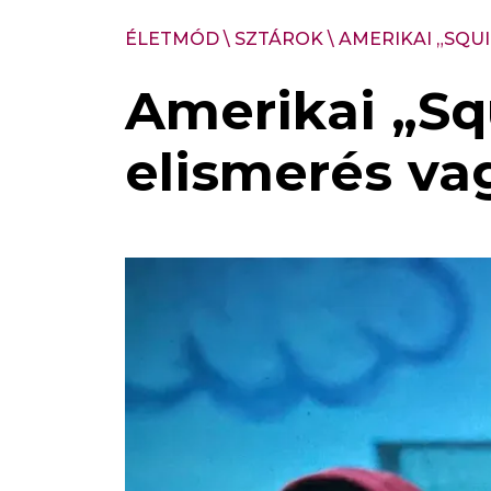
ÉLETMÓD
\
SZTÁROK
\
AMERIKAI „SQU
Amerikai „Sq
elismerés va