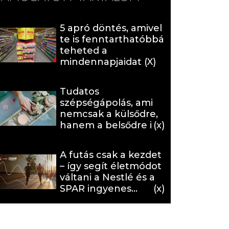
5 apró döntés, amivel
te is fenntarthatóbbá
teheted a
mindennapjaidat (X)
Tudatos
szépségápolás, ami
nemcsak a külsődre,
hanem a belsődre is
hat (x)
A futás csak a kezdet
– így segít életmódot
váltani a Nestlé és a
SPAR ingyenes
programja (X)