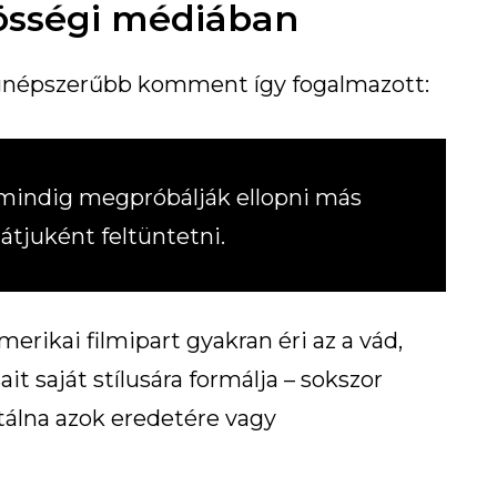
össégi médiában
egnépszerűbb komment így fogalmazott:
 mindig megpróbálják ellopni más
ajátjuként feltüntetni.
erikai filmipart gyakran éri az a vád,
it saját stílusára formálja – sokszor
tálna azok eredetére vagy