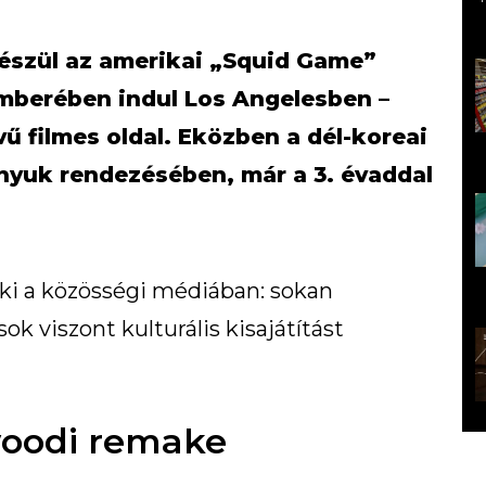
észül az amerikai „Squid Game”
emberében indul Los Angelesben –
vű filmes oldal. Eközben a dél-koreai
hyuk rendezésében, már a 3. évaddal
t ki a közösségi médiában: sokan
sok viszont kulturális kisajátítást
woodi remake