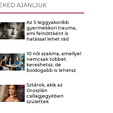
EKED AJÁNLJUK
Az 5 leggyakoribb
gyermekkori trauma,
ami felnőttként is
hatással lehet rád
10 női szakma, amellyel
nemcsak többet
kereshetsz, de
boldogabb is lehetsz
Sztárok, akik az
Oroszlán
csillagjegyében
születtek