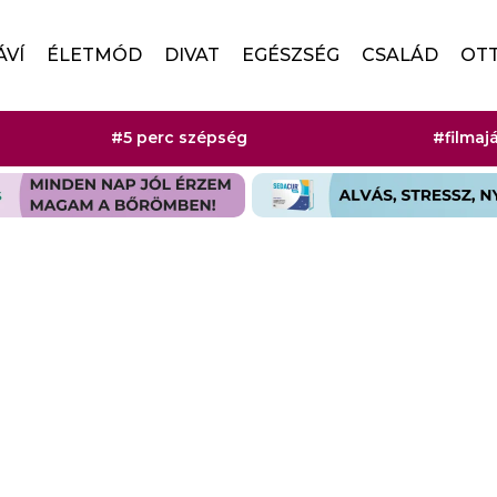
ÁVÍ
ÉLETMÓD
DIVAT
EGÉSZSÉG
CSALÁD
OT
#5 perc szépség
#filmaj