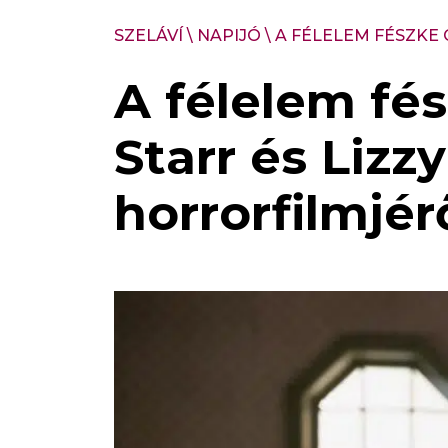
SZELÁVÍ
\
NAPIJÓ
\
A FÉLELEM FÉSZKE
A félelem fé
Starr és Lizz
horrorfilmjé