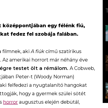
t középpontjában egy félénk fiú,
okat fedez fel szobája falában.
a filmnek, aki
A fiúk
című szatírikus
. Az amerikai horrort már néhány éve
végre testet ölt a rémálom.
A Cobweb,
ntjában Peter-t (Woody Norman)
aki felfedezi a nyugtalanító hangokat
uttogják, hogy a gyermek szülei sötét
ás
horror
augusztus elején debütál,