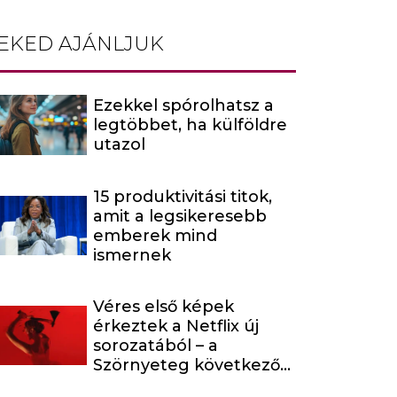
EKED AJÁNLJUK
Ezekkel spórolhatsz a
legtöbbet, ha külföldre
utazol
15 produktivitási titok,
amit a legsikeresebb
emberek mind
ismernek
Véres első képek
érkeztek a Netflix új
sorozatából – a
Szörnyeteg következő
évada egy hírhedt