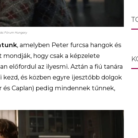
T
rás: Fórum Hungary
hatunk
, amelyben Peter furcsa hangok és
azt mondják, hogy csak a képzelete
K
 előfordul az ilyesmi. Aztán a fiú tanára
i kezd, és közben egyre ijesztőbb dolgok
rr és Caplan) pedig mindennek tűnnek,