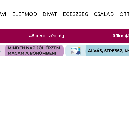
ÁVÍ
ÉLETMÓD
DIVAT
EGÉSZSÉG
CSALÁD
OT
#5 perc szépség
#filmaj