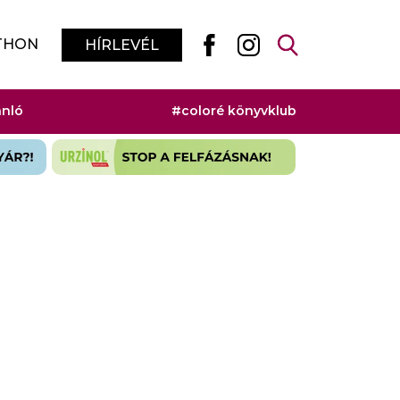
THON
HÍRLEVÉL
ánló
#coloré könyvklub