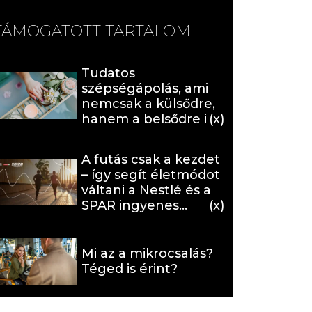
TÁMOGATOTT TARTALOM
Tudatos
szépségápolás, ami
nemcsak a külsődre,
hanem a belsődre is
hat (x)
A futás csak a kezdet
– így segít életmódot
váltani a Nestlé és a
SPAR ingyenes
programja (X)
Mi az a mikrocsalás?
Téged is érint?