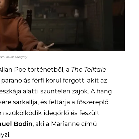
rás: Fórum Hungary
Allan Poe történetből, a
The Telltale
 paranoiás férfi körül forgott, akit az
szkája alatti szüntelen zajok. A hang
re sarkallja, és feltárja a főszereplő
m szűkölködik idegőrlő és feszült
muel Bodin
, aki a Marianne című
yzi.