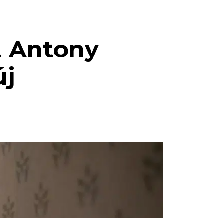
t Antony
új