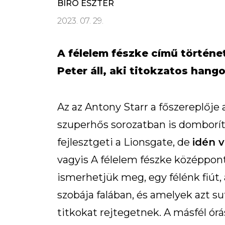
BÍRÓ ESZTER
2023. 07. 29.
A félelem fészke című történe
Peter áll, aki titokzatos hang
Az az Antony Starr a főszereplője 
szuperhős sorozatban is domborít
fejlesztgeti a Lionsgate, de
idén 
vagyis A félelem fészke középpo
ismerhetjük meg, egy félénk fiút, 
szobája falában, és amelyek azt s
titkokat rejtegetnek. A másfél ór