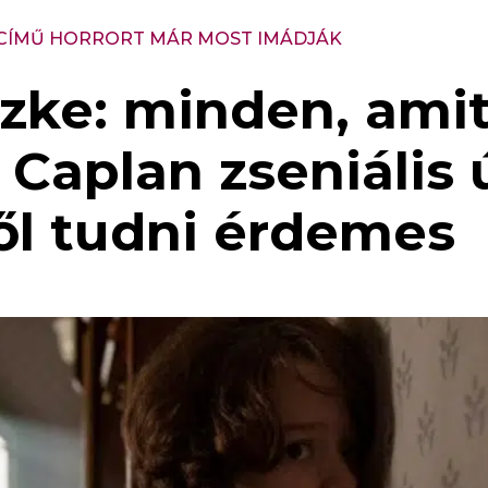
 CÍMŰ HORRORT MÁR MOST IMÁDJÁK
szke: minden, ami
y Caplan zseniális 
ről tudni érdemes