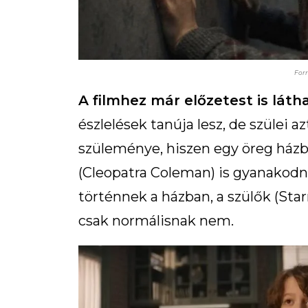
For
A filmhez már előzetest is lát
észlelések tanúja lesz, de szülei 
szüleménye, hiszen egy öreg házban
(Cleopatra Coleman) is gyanakodn
történnek a házban, a szülők (Sta
csak normálisnak nem.