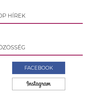
baltás gyilkost dolgoz
fel
OP HÍREK
ÖZÖSSÉG
FACEBOOK