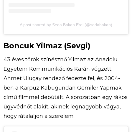
A post shared by Seda Bakan Erel (@sedabakan)
Boncuk Yilmaz (Sevgi)
43 éves török színésznő Yılmaz az Anadolu
Egyetem Kommunikációs Karán végzett.
Ahmet Uluçay rendező fedezte fel, és 2004-
ben a Karpuz Kabuğundan Gemiler Yapmak
című filmmel debütált. A sorozatban egy rákos
ügyvédnőt alakít, akinek legnagyobb vágya,
hogy rátalaljon a szerelem.