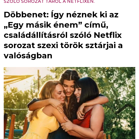
SZÓLÓ SOROZAT TAROL A NETFLIXEN.
Döbbenet: Így néznek ki az
„Egy másik énem” című,
családállításról szóló Netflix
sorozat szexi török sztárjai a
valóságban