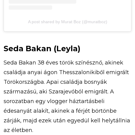
A post shared by Murat Boz (@muratboz)
Seda Bakan (Leyla)
Seda Bakan 38 éves török ​​színésznő, akinek
családja anyai ágon Thesszalonikiből emigrált
Törökországba. Apai családja bosnyák
származású, aki Szarajevóból emigrált. A
sorozatban egy vlogger háztartásbeli
édesanyát alakít, akinek a férjét börtönbe
zárják, majd ezek után egyedül kell helytállnia
az életben.