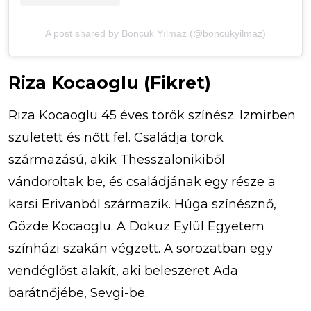
A post shared by Boncuk Yılmaz (@boncukyilmaz)
Riza Kocaoglu (Fikret)
Riza Kocaoglu 45 éves török ​​színész. Izmirben
született és nőtt fel. Családja török ​​
származású, akik Thesszalonikiből
vándoroltak be, és családjának egy része a
karsi Erivanból származik. Húga színésznő,
Gözde Kocaoglu. A Dokuz Eylül Egyetem
színházi szakán végzett. A sorozatban egy
vendéglőst alakít, aki beleszeret Ada
barátnőjébe, Sevgi-be.