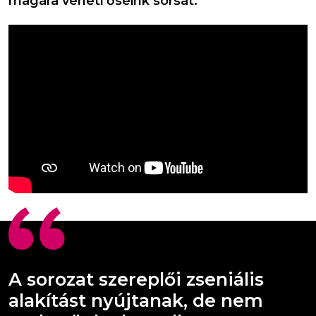
magára veheti őseink sorsát.
A sorozat szereplői zseniális
alakítást nyújtanak, de nem