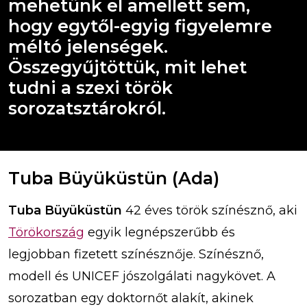
mehetünk el amellett sem,
hogy egytől-egyig figyelemre
méltó jelenségek.
Összegyűjtöttük, mit lehet
tudni a szexi török
sorozatsztárokról.
Tuba Büyüküstün (Ada)
Tuba Büyüküstün
42 éves török színésznő, aki
Törökország
egyik legnépszerűbb és
legjobban fizetett színésznője. Színésznő,
modell és UNICEF jószolgálati nagykövet. A
sorozatban egy doktornőt alakít, akinek