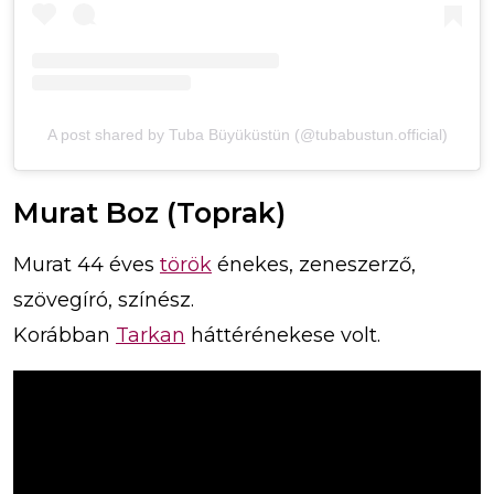
A post shared by Tuba Büyüküstün (@tubabustun.official)
Murat Boz (Toprak)
Murat 44 éves
török
énekes, zeneszerző,
szövegíró, színész.
Korábban
Tarkan
háttérénekese volt.