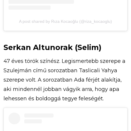
A post shared by Rıza Kocaoğlu (@riza_kocaoglu)
Serkan Altunorak (Selim)
47 éves török színész. Legismertebb szerepe a
Szulejmán című sorozatban Taslicali Yahya
szerepe volt. A sorozatban Ada férjét alakítja,
aki mindennél jobban vágyik arra, hogy apa
lehessen és boldoggá tegye feleségét.