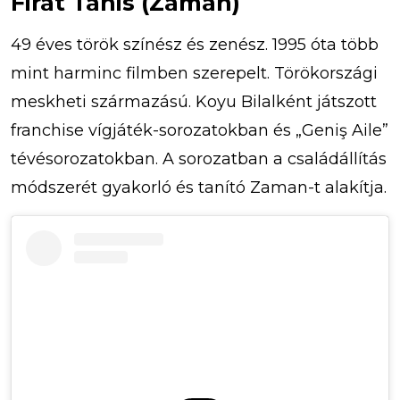
Firat Tanis (Zaman)
49 éves török színész és zenész. 1995 óta több
mint harminc filmben szerepelt. Törökországi
meskheti származású. Koyu Bilalként játszott
franchise vígjáték-sorozatokban és „Geniş Aile”
tévésorozatokban. A sorozatban a családállítás
módszerét gyakorló és tanító Zaman-t alakítja.