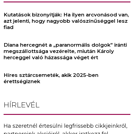
Kutatások bizonyítják: Ha ilyen arcvonásod van,
azt jelenti, hogy nagyobb valószínűséggel lesz
fiad
Diana hercegnét a „paranormális dolgok” iránti
megszállottsága vezérelte, miután Károly
herceggel való házassága véget ért
Híres sztárcsemeték, akik 2025-ben
érettségiznek
HÍRLEVÉL
Ha szeretnél értesülni legfrissebb cikkjeinkről,
partnereink akcióiról, akkor iratkozz fel