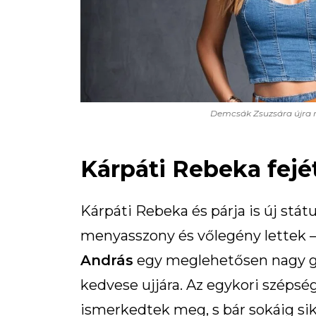
Demcsák Zsuzsára újra rá
Kárpáti Rebeka fejé
Kárpáti Rebeka és párja is új stá
menyasszony és vőlegény lettek – 
András
egy meglehetősen nagy gy
kedvese ujjára. Az egykori szépsé
ismerkedtek meg, s bár sokáig siker