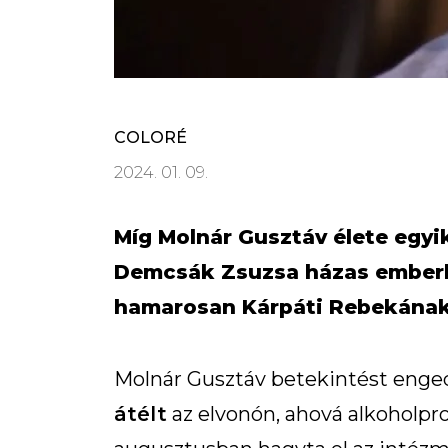
COLORÉ
2024. 01. 09.
Míg Molnár Gusztáv élete egyi
Demcsák Zsuzsa házas emberké
hamarosan Kárpáti Rebekának i
Molnár Gusztáv betekintést enged
átélt
az elvonón, ahová alkoholpro