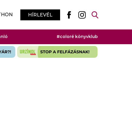
THON
HÍRLEVÉL
ánló
#coloré könyvklub