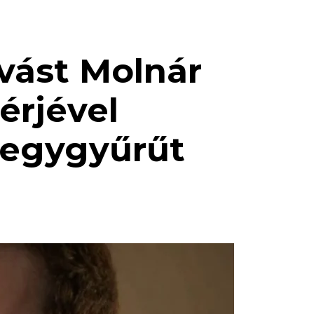
vást Molnár
érjével
jegygyűrűt