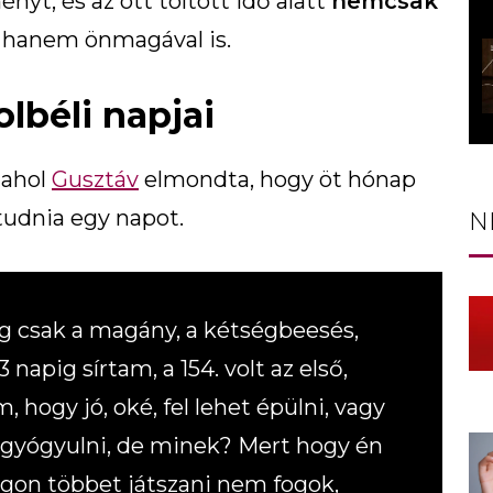
yt, és az ott töltött idő alatt
nemcsak
, hanem önmagával is.
lbéli napjai
 ahol
Gusztáv
elmondta, hogy öt hónap
letudnia egy napot.
N
g csak a magány, a kétségbeesés,
napig sírtam, a 154. volt az első,
 hogy jó, oké, fel lehet épülni, vagy
gyógyulni, de minek? Mert hogy én
gon többet játszani nem fogok,