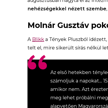
augusztusban hagyta el az intézmén
nehézségekkel nézett szembe
Molnár Gusztáv poko
A
Blikk
a Tények Pluszból idézett,
telt el, mire sikerült sírás nélkül 
Az első hetekben tényle
számoljuk a napokat… 153 
amikor nem. Azt éreztem,
meg lehet próbálni meg
alapvetően Magyarorszá