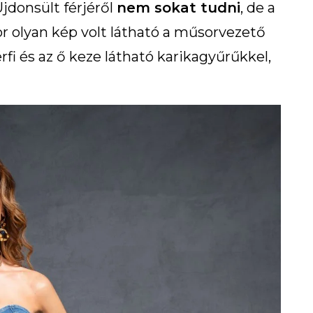
jdonsült férjéről
nem sokat tudni
, de a
or olyan kép volt látható a műsorvezető
fi és az ő keze látható karikagyűrűkkel,