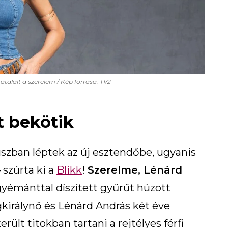
talált a szerelem / Kép forrása: TV2
t bekötik
tuszban léptek az új esztendőbe, ugyanis
szúrta ki a
Blikk
!
Szerelme, Lénárd
émánttal díszített gyűrűt húzott
gkirálynő és Lénárd András két éve
ült titokban tartani a rejtélyes férfi