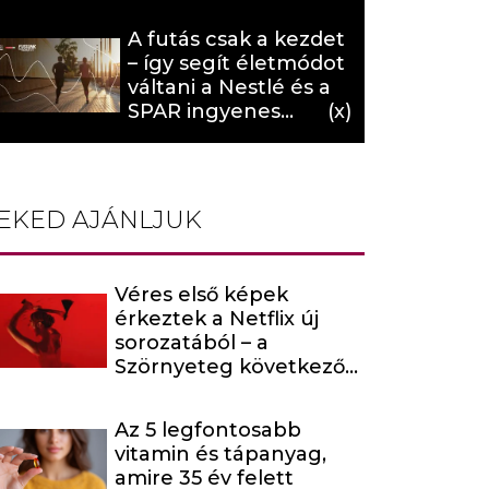
hat (x)
A futás csak a kezdet
– így segít életmódot
váltani a Nestlé és a
SPAR ingyenes
programja (X)
EKED AJÁNLJUK
Véres első képek
érkeztek a Netflix új
sorozatából – a
Szörnyeteg következő
évada egy hírhedt
baltás gyilkost dolgoz
Az 5 legfontosabb
fel
vitamin és tápanyag,
amire 35 év felett