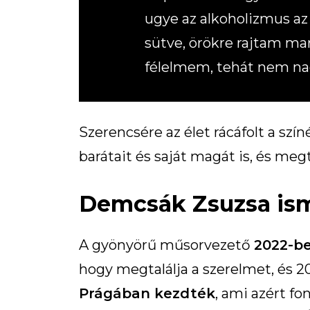
ugye az alkoholizmus az 
sütve, örökre rajtam mar
félelmem, tehát nem na
Szerencsére az élet rácáfolt a szín
barátait és saját magát is, és meg
Demcsák Zsuzsa ism
A gyönyörű műsorvezető
2022-be
hogy megtalálja a szerelmet, és 2
Prágában kezdték
, ami azért f