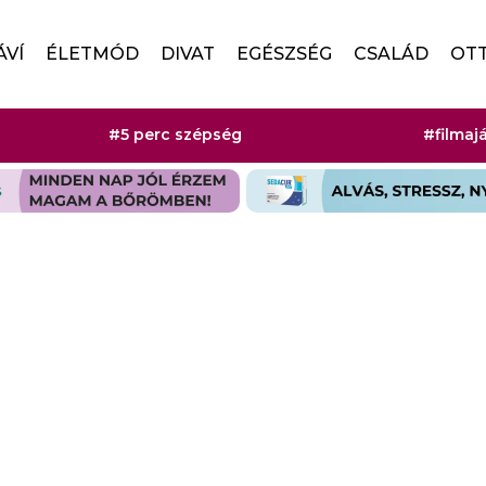
ÁVÍ
ÉLETMÓD
DIVAT
EGÉSZSÉG
CSALÁD
OT
#5 perc szépség
#filmaj