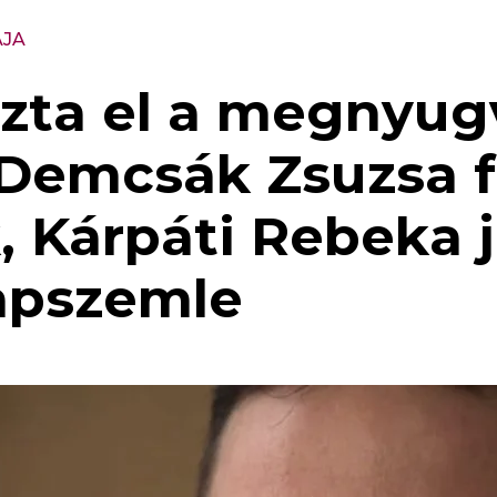
ÁJA
ozta el a megnyug
Demcsák Zsuzsa f
, Kárpáti Rebeka 
Lapszemle