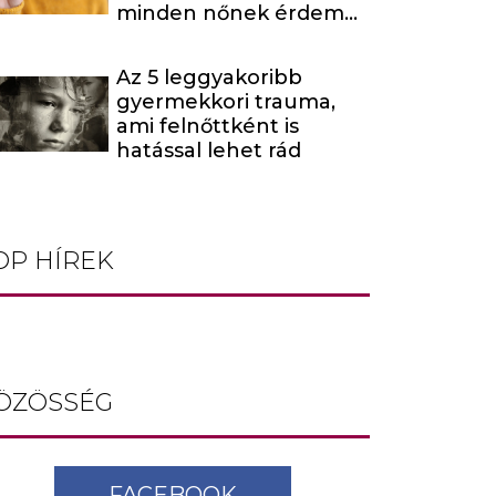
minden nőnek érdemes
odafigyelnie
Az 5 leggyakoribb
gyermekkori trauma,
ami felnőttként is
hatással lehet rád
OP HÍREK
ÖZÖSSÉG
FACEBOOK