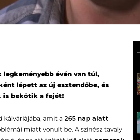
k legkeményebb évén van túl,
nt lépett az új esztendőbe, és
s bekötik a fejét!
 kálváriájába, amit a
265 nap alatt
blémái miatt vonult be. A színész tavaly