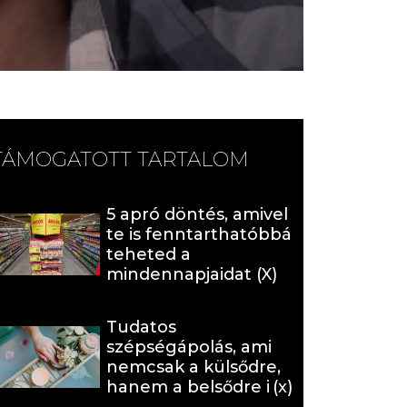
TÁMOGATOTT TARTALOM
5 apró döntés, amivel
te is fenntarthatóbbá
teheted a
mindennapjaidat (X)
Tudatos
szépségápolás, ami
nemcsak a külsődre,
hanem a belsődre is