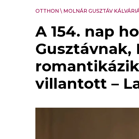
OTTHON
\
MOLNÁR GUSZTÁV KÁLVÁRI
A 154. nap h
Gusztávnak, 
romantikázik
villantott – 