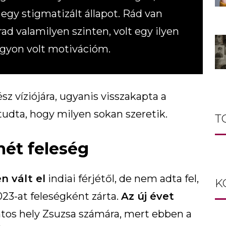
egy stigmatizált állapot. Rád van
ad valamilyen szinten, volt egy ilyen
gyon volt motivációm.
ész víziójára, ugyanis visszakapta a
tudta, hogy milyen sokan szeretik.
T
ét feleség
n vált el
indiai férjétől, de nem adta fel,
K
023-at feleségként zárta.
Az új évet
ontos hely Zsuzsa számára, mert ebben a