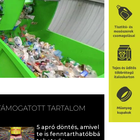
TÁMOGATOTT TARTALOM
5 apró döntés, amivel
te is fenntarthatóbbá