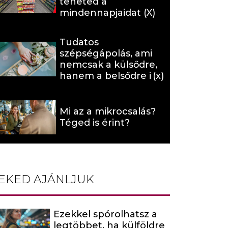
teheted a
mindennapjaidat (X)
Tudatos
szépségápolás, ami
nemcsak a külsődre,
hanem a belsődre is
hat (x)
Mi az a mikrocsalás?
Téged is érint?
EKED AJÁNLJUK
Ezekkel spórolhatsz a
legtöbbet, ha külföldre