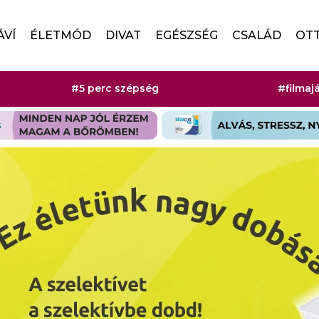
ÁVÍ
ÉLETMÓD
DIVAT
EGÉSZSÉG
CSALÁD
OT
#5 perc szépség
#filmaj