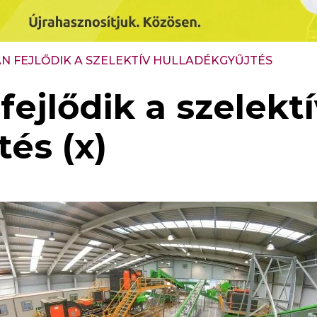
N FEJLŐDIK A SZELEKTÍV HULLADÉKGYŰJTÉS
ejlődik a szelektí
és (x)