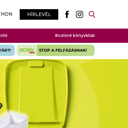
THON
HÍRLEVÉL
ánló
#coloré könyvklub