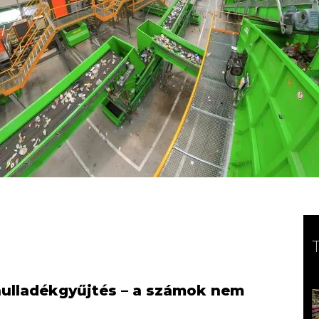
 hulladékgyűjtés – a számok nem