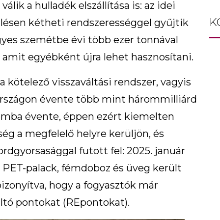
lik a hulladék elszállítása is: az idei
K
ülésen kétheti rendszerességgel gyűjtik
egyes szemétbe évi több ezer tonnával
 amit egyébként újra lehet hasznosítani.
a kötelező visszaváltási rendszer, vagyis
rszágon évente több mint hárommilliárd
lomba évente, éppen ezért kiemelten
ég a megfelelő helyre kerüljön, és
rdgyorsasággal futott fel: 2025. január
d PET-palack, fémdoboz és üveg került
bizonyítva, hogy a fogyasztók már
áltó pontokat (REpontokat).