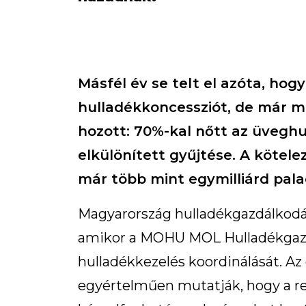
Másfél év se telt el azóta, hog
hulladékkoncessziót, de már 
hozott: 70%-kal nőtt az üveghu
elkülönített gyűjtése. A kötele
már több mint egymilliárd pala
Magyarország hulladékgazdálkodás
amikor a MOHU MOL Hulladékgazdá
hulladékkezelés koordinálását. Az
egyértelműen mutatják, hogy a re