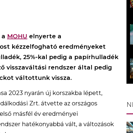
y a
MOHU
elnyerte a
most kézzelfogható eredményeket
lladék, 25%-kal pedig a papírhulladék
ző visszaváltási rendszer által pedig
ckot váltottunk vissza.
a 2023 nyarán új korszakba lépett,
lkodási Zrt. átvette az országos
N
 első másfél év eredményei
ndszer hatékonyabbá vált, a változások