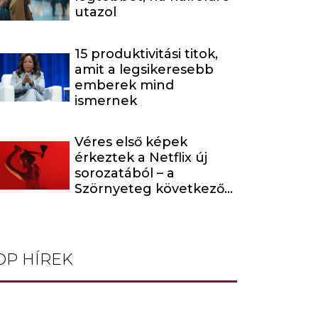
utazol
15 produktivitási titok,
amit a legsikeresebb
emberek mind
ismernek
Véres első képek
érkeztek a Netflix új
sorozatából – a
Szörnyeteg következő
évada egy hírhedt
baltás gyilkost dolgoz
fel
OP HÍREK