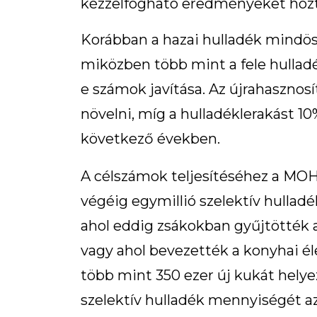
kézzelfogható eredményeket hozt
Korábban a hazai hulladék mindöss
miközben több mint a fele hullad
e számok javítása. Az újrahasznos
növelni, míg a hulladéklerakást 10%
következő években.
A célszámok teljesítéséhez a MOH
végéig egymillió szelektív hullad
ahol eddig zsákokban gyűjtötték 
vagy ahol bevezették a konyhai él
több mint 350 ezer új kukát helye
szelektív hulladék mennyiségét az