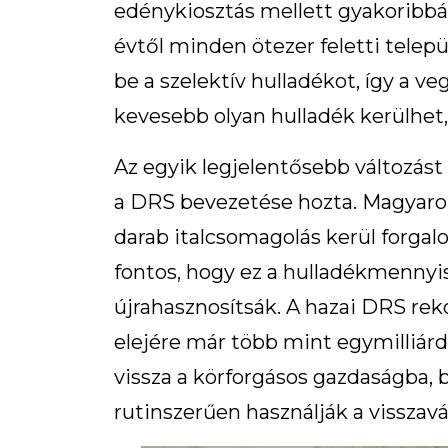
edénykiosztás mellett gyakoribbá vá
évtől minden ötezer feletti telep
be a szelektív hulladékot, így a v
kevesebb olyan hulladék kerülhet,
Az egyik legjelentősebb változást 
a DRS bevezetése hozta. Magyaro
darab italcsomagolás kerül forga
fontos, hogy ez a hulladékmennyis
újrahasznosítsák. A hazai DRS reko
elejére már több mint egymilliár
vissza a körforgásos gazdaságba, 
rutinszerűen használják a visszav