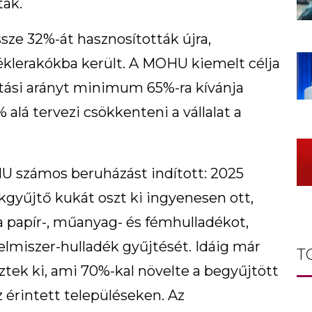
ak.
ze 32%-át hasznosították újra,
éklerakókba került. A MOHU kiemelt célja
ítási arányt minimum 65%-ra kívánja
 alá tervezi csökkenteni a vállalat a
U számos beruházást indított: 2025
ékgyűjtő kukát oszt ki ingyenesen ott,
a papír-, műanyag- és fémhulladékot,
elmiszer-hulladék gyűjtését. Idáig már
T
ztek ki, ami 70%-kal növelte a begyűjtött
 érintett településeken. Az