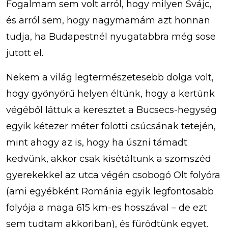
Fogalmam sem volt arról, hogy milyen Svájc,
és arról sem, hogy nagymamám azt honnan
tudja, ha Budapestnél nyugatabbra még sose
jutott el.
Nekem a világ legtermészetesebb dolga volt,
hogy gyönyörű helyen éltünk, hogy a kertünk
végéből láttuk a keresztet a Bucsecs-hegység
egyik kétezer méter fölötti csúcsának tetején,
mint ahogy az is, hogy ha úszni támadt
kedvünk, akkor csak kisétáltunk a szomszéd
gyerekekkel az utca végén csobogó Olt folyóra
(ami egyébként Románia egyik legfontosabb
folyója a maga 615 km-es hosszával – de ezt
sem tudtam akkoriban), és fürödtünk egyet.