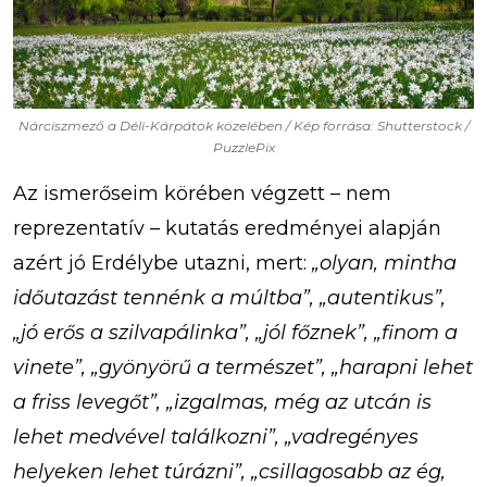
Nárciszmező a Déli-Kárpátok közelében / Kép forrása: Shutterstock /
PuzzlePix
Az ismerőseim körében végzett – nem
reprezentatív – kutatás eredményei alapján
azért jó Erdélybe utazni, mert:
„olyan, mintha
időutazást tennénk a múltba”, „autentikus”,
„jó erős a szilvapálinka”, „jól főznek”, „finom a
vinete”, „gyönyörű a természet”, „harapni lehet
a friss levegőt”, „izgalmas, még az utcán is
lehet medvével találkozni”, „vadregényes
helyeken lehet túrázni”, „csillagosabb az ég,