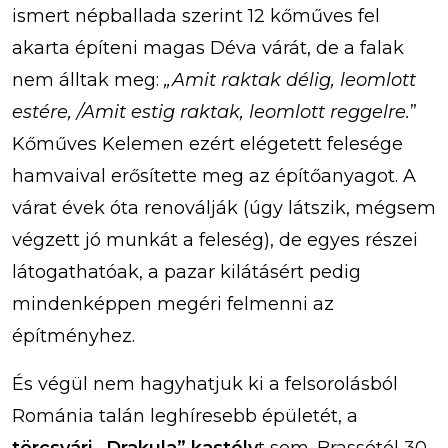
ismert népballada szerint 12 kőműves fel
akarta építeni magas Déva várát, de a falak
nem álltak meg:
„Amit raktak délig, leomlott
estére, /Amit estig raktak, leomlott reggelre.
”
Kőműves Kelemen ezért elégetett felesége
hamvaival erősítette meg az építőanyagot. A
várat évek óta renoválják (úgy látszik, mégsem
végzett jó munkát a feleség), de egyes részei
látogathatóak, a pazar kilátásért pedig
mindenképpen megéri felmenni az
építményhez.
És végül nem hagyhatjuk ki a felsorolásból
Románia talán leghíresebb épületét, a
törcsvári „Drakula” kastély
t sem. Brassótól 30