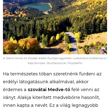
A Szent Anna-tó Közép-Kelet-Európa egyetlen vulkanikus krátertava /
Kép forrása: Shutterstock / PuzzlePix
Ha természetes tóban szeretnénk fürdeni az
erdélyi látogatásunk alkalmával, akkor
érdemes a
szovátai Medve-tó
felé venni az
irányt. Alakja kiterített medvebőrre hasonlít,
innen kapta a nevét. Ez a világ legnagyobb