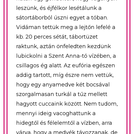
leszünk, és éjfélkor lesétálunk a
sátortáborból úszni egyet a tóban.
Vidáman tettük meg a lejtőn lefelé a
kb. 20 perces sétát, tábortüzet
raktunk, aztán önfeledten kezdünk
lubickolni a Szent Anna-tó vízében, a
csillagos ég alatt. Az eufória egészen
addig tartott, míg észre nem vettük,
hogy egy anyamedve két bocsával
szorgalmasan turkál a tűz mellett
hagyott cuccaink között. Nem tudom,
mennyi ideig vacoghattunk a
hidegtől és félelemtől a vízben, arra
várva, hogy a medvék távozzanak, de