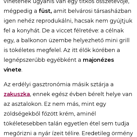
vinetének ugyanis van egy titkos összetevője,
mégpedig a
füst,
amit belvárosi társasházban
igen nehéz reprodukálni, hacsak nem gyújtjuk
fel a konyhát. De a viccet félretéve: a célnak
egy, a balkonon üzembe helyezhető mini grill
is tökéletes megfelel. Az itt élők körében a
legnépszerűbb egyébként a
majonézes
vinete
.
Az erdélyi gasztronómia másik sztárja a
zakuszka
, ennek egész évben bérelt helye van
az asztalokon. Ez nem más, mint egy
zöldségekből főzött krém, aminél
tökéletesebben talán egyetlen étel sem tudja
megőrizni a nyár ízeit télire. Eredetileg örmény