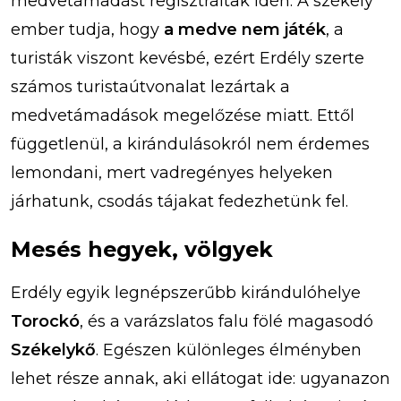
medvetámadást regisztráltak idén. A székely
ember tudja, hogy
a medve nem játék
, a
turisták viszont kevésbé, ezért Erdély szerte
számos turistaútvonalat lezártak a
medvetámadások megelőzése miatt. Ettől
függetlenül, a kirándulásokról nem érdemes
lemondani, mert vadregényes helyeken
járhatunk, csodás tájakat fedezhetünk fel.
Mesés hegyek, völgyek
Erdély egyik legnépszerűbb kirándulóhelye
Torockó
, és a varázslatos falu fölé magasodó
Székelykő
. Egészen különleges élményben
lehet része annak, aki ellátogat ide: ugyanazon