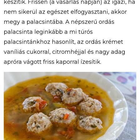
készítik. Frissen (a vásárlás napján) az igazi, ha
nem sikerül az egészet elfogyasztani, akkor
megy a palacsintába. A népszerű ordás
palacsinta leginkább a mi túrós
palacsintánkhoz hasonlít, az ordás krémet
vaníliás cukorral, citromhéjjal és nagy adag
apróra vágott friss kaporral ízesítik.