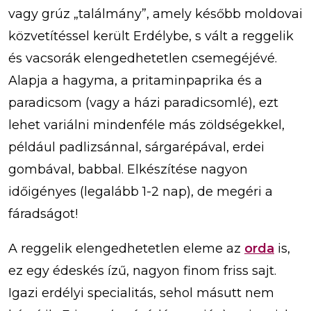
vagy grúz „találmány”, amely később moldovai
közvetítéssel került Erdélybe, s vált a reggelik
és vacsorák elengedhetetlen csemegéjévé.
Alapja a hagyma, a pritaminpaprika és a
paradicsom (vagy a házi paradicsomlé), ezt
lehet variálni mindenféle más zöldségekkel,
például padlizsánnal, sárgarépával, erdei
gombával, babbal. Elkészítése nagyon
időigényes (legalább 1-2 nap), de megéri a
fáradságot!
A reggelik elengedhetetlen eleme az
orda
is,
ez egy édeskés ízű, nagyon finom friss sajt.
Igazi erdélyi specialitás, sehol másutt nem