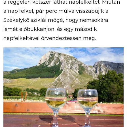
a reggelen kétszer láthat napfelkeltét. Miután
a nap felkel, pár perc múlva visszabújik a
Székelykő sziklái mögé, hogy nemsokára
ismét előbukkanjon, és egy második
napfelkeltével örvendeztessen meg.