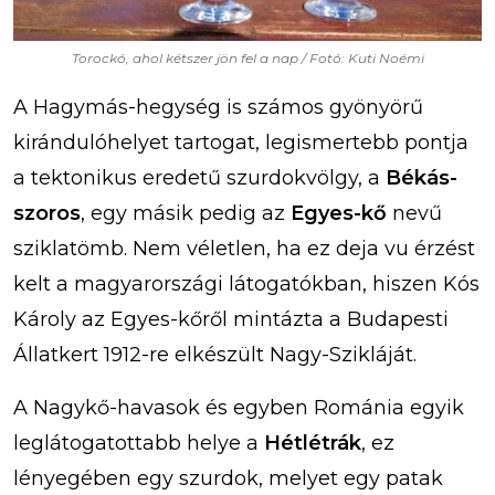
Torockó, ahol kétszer jön fel a nap / Fotó: Kuti Noémi
A Hagymás-hegység is számos gyönyörű
kirándulóhelyet tartogat, legismertebb pontja
a tektonikus eredetű szurdokvölgy, a
Békás-
szoros
, egy másik pedig az
Egyes-kő
nevű
sziklatömb. Nem véletlen, ha ez deja vu érzést
kelt a magyarországi látogatókban, hiszen Kós
Károly az Egyes-kőről mintázta a Budapesti
Állatkert 1912-re elkészült Nagy-Szikláját.
A Nagykő-havasok és egyben Románia egyik
leglátogatottabb helye a
Hétlétrák
, ez
lényegében egy szurdok, melyet egy patak