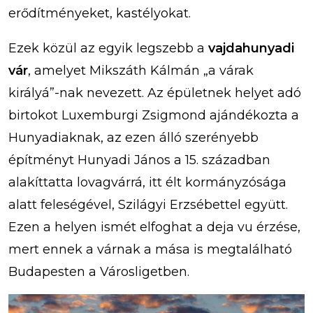
erődítményeket, kastélyokat.
Ezek közül az egyik legszebb a
vajdahunyadi
vár
, amelyet Mikszáth Kálmán „a várak
királyá”-nak nevezett. Az épületnek helyet adó
birtokot Luxemburgi Zsigmond ajándékozta a
Hunyadiaknak, az ezen álló szerényebb
építményt Hunyadi János a 15. században
alakíttatta lovagvárrá, itt élt kormányzósága
alatt feleségével, Szilágyi Erzsébettel együtt.
Ezen a helyen ismét elfoghat a deja vu érzése,
mert ennek a várnak a mása is megtalálható
Budapesten a Városligetben.