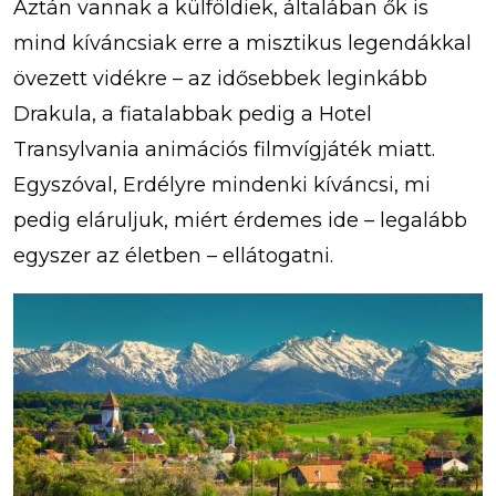
Aztán vannak a külföldiek, általában ők is
mind kíváncsiak erre a misztikus legendákkal
övezett vidékre – az idősebbek leginkább
Drakula, a fiatalabbak pedig a Hotel
Transylvania animációs filmvígjáték miatt.
Egyszóval, Erdélyre mindenki kíváncsi, mi
pedig eláruljuk, miért érdemes ide – legalább
egyszer az életben – ellátogatni.