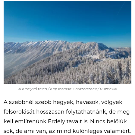
A Királykő télen / Kép forrása: Shutterstock / PuzzlePix
A szebbnél szebb hegyek, havasok, völgyek
felsorolását hosszasan folytathatnánk, de meg
kell említenünk Erdély tavait is. Nincs belőlük
sok, de ami van, az mind különleges valamiért.