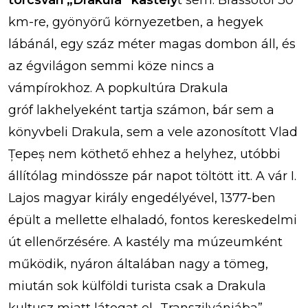
km-re, gyönyörű környezetben, a hegyek
lábánál, egy száz méter magas dombon áll, és
az égvilágon semmi köze nincs a
vámpírokhoz. A popkultúra Drakula
gróf lakhelyeként tartja számon, bár sem a
könyvbeli Drakula, sem a vele azonosított Vlad
Țepeș nem köthető ehhez a helyhez, utóbbi
állítólag mindössze pár napot töltött itt. A vár I.
Lajos magyar király engedélyével, 1377-ben
épült a mellette elhaladó, fontos kereskedelmi
út ellenőrzésére. A kastély ma múzeumként
működik, nyáron általában nagy a tömeg,
miután sok külföldi turista csak a Drakula
kultusz miatt látogat el „Transzilvániába”.