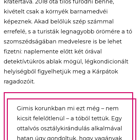
krátertava. 2018 óta tilos fürödni benne,
kivételt csak a környék barnamedvéi
képeznek. Akad belőlük szép számmal
errefelé, s a turisták legnagyobb örömére a tó
szomszédságában medvelesre is be lehet
fizetni: naplemente előtt két órával
detektívtükrös ablak mögül, légkondicionált
helyiségből figyelhetjük meg a Kárpátok
ragadozóit.
Gimis korunkban mi ezt még – nem
kicsit felelőtlenül – a tóból tettük. Egy
ottalvós osztálykirándulás alkalmával
hatan úgy gondoltuk, hogy vagányak