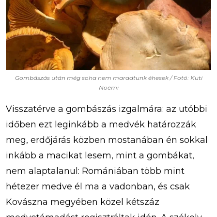
Gombászás után még soha nem maradtunk éhesek / Fotó: Kuti
Noémi
Visszatérve a gombászás izgalmára: az utóbbi
időben ezt leginkább a medvék határozzák
meg, erdőjárás közben mostanában én sokkal
inkább a macikat lesem, mint a gombákat,
nem alaptalanul: Romániában több mint
hétezer medve él ma a vadonban, és csak
Kovászna megyében közel kétszáz