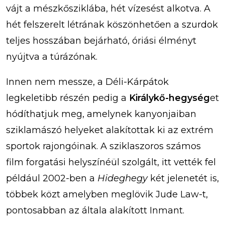
vájt a mészkősziklába, hét vízesést alkotva. A
hét felszerelt létrának köszönhetően a szurdok
teljes hosszában bejárható, óriási élményt
nyújtva a túrázónak.
Innen nem messze, a Déli-Kárpátok
legkeletibb részén pedig a
Királykő-hegység
et
hódíthatjuk meg, amelynek kanyonjaiban
sziklamászó helyeket alakítottak ki az extrém
sportok rajongóinak. A sziklaszoros számos
film forgatási helyszínéül szolgált, itt vették fel
például 2002-ben a
Hideghegy
két jelenetét is,
többek közt amelyben meglövik Jude Law-t,
pontosabban az általa alakított Inmant.