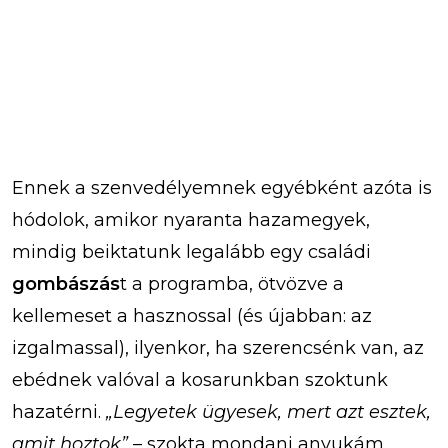
Ennek a szenvedélyemnek egyébként azóta is
hódolok, amikor nyaranta hazamegyek,
mindig beiktatunk legalább egy családi
gombászás
t a programba, ötvözve a
kellemeset a hasznossal (és újabban: az
izgalmassal), ilyenkor, ha szerencsénk van, az
ebédnek valóval a kosarunkban szoktunk
hazatérni.
„Legyetek ügyesek, mert azt esztek,
amit hoztok”
– szokta mondani anyukám.