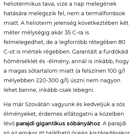
heliotermikus tava, vize a nap melegének
hatására melegszik fel, nem a termálforrások
miatt. A helioterm jelenség következtében két
méter mélységig akár 35 C-ra is
felmelegedhet, de a legforróbb rétegében 80
C-ot is mértek régebben. Garantált a fürdőkád
hőmérséklet és -élmény, annál is inkább, hogy
a magas sótartalom miatt (a felszínen 100 g/l
mélyebben 220-300 g/l) úszni nem nagyon
lehet benne, inkább csak lebegni.
Ha már Szovátán vagyunk és kedveljük a sós
élményeket, érdemes ellátogatni a közelben
lévő
parajdi gigantikus sóbányához
. A parajdi
só az egykor itt található óceán kiszáradásakor