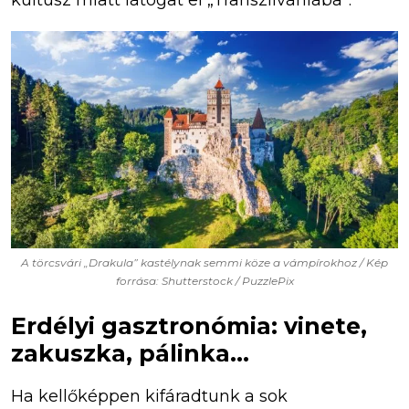
A törcsvári „Drakula” kastélynak semmi köze a vámpírokhoz / Kép
forrása: Shutterstock / PuzzlePix
Erdélyi gasztronómia: vinete,
zakuszka, pálinka…
Ha kellőképpen kifáradtunk a sok