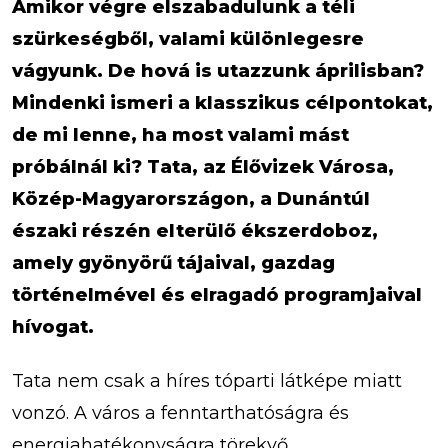
Amikor végre elszabadulunk a téli
szürkeségből, valami különlegesre
vágyunk. De hová is utazzunk áprilisban?
Mindenki ismeri a klasszikus célpontokat,
de mi lenne, ha most valami mást
próbálnál ki? Tata, az Élővizek Városa,
Közép-Magyarországon, a Dunántúl
északi részén elterülő ékszerdoboz,
amely gyönyörű tájaival, gazdag
történelmével és elragadó programjaival
hívogat.
Tata nem csak a híres tóparti látképe miatt
vonzó. A város a fenntarthatóságra és
energiahatékonyságra törekvő