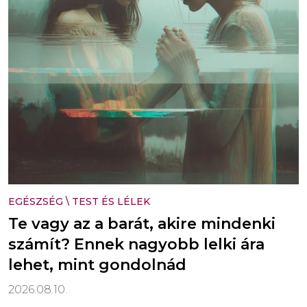
EGÉSZSÉG
\
TEST ÉS LÉLEK
Te vagy az a barát, akire mindenki
számít? Ennek nagyobb lelki ára
lehet, mint gondolnád
2026.08.10.