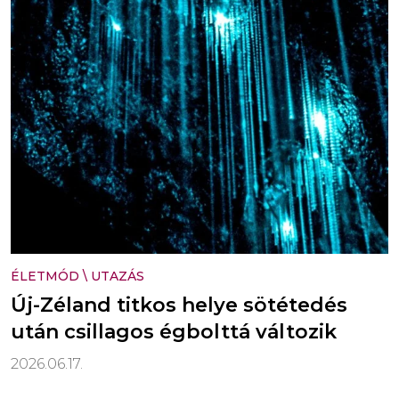
ÉLETMÓD
\
UTAZÁS
Új-Zéland titkos helye sötétedés
után csillagos égbolttá változik
2026.06.17.