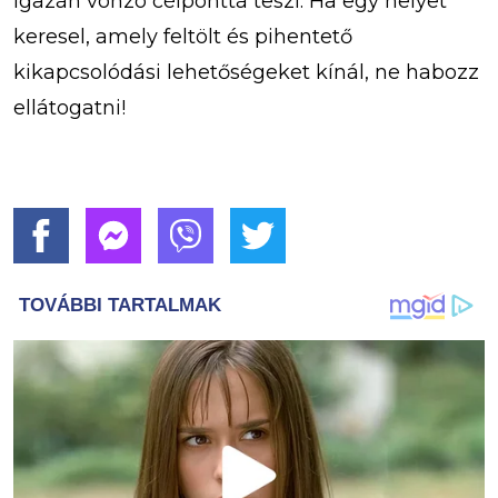
igazán vonzó célponttá teszi. Ha egy helyet
keresel, amely feltölt és pihentető
kikapcsolódási lehetőségeket kínál, ne habozz
ellátogatni!