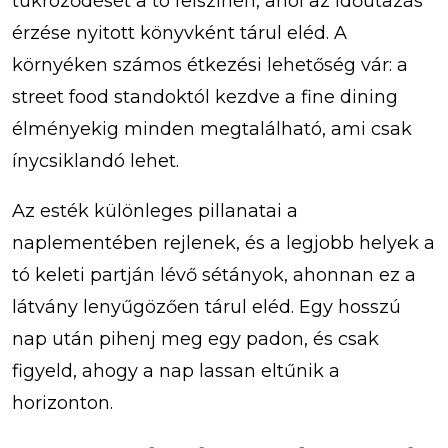
tükröződését a tó felszínén, ahol az időutazás
érzése nyitott könyvként tárul eléd. A
környéken számos étkezési lehetőség vár: a
street food standoktól kezdve a fine dining
élményekig minden megtalálható, ami csak
ínycsiklandó lehet.
Az esték különleges pillanatai a
naplementében rejlenek, és a legjobb helyek a
tó keleti partján lévő sétányok, ahonnan ez a
látvány lenyűgözően tárul eléd. Egy hosszú
nap után pihenj meg egy padon, és csak
figyeld, ahogy a nap lassan eltűnik a
horizonton.