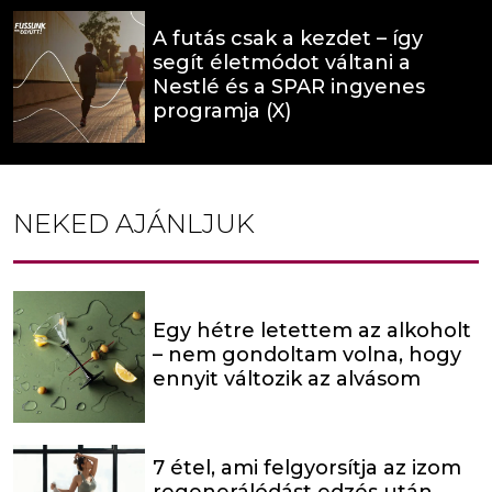
A futás csak a kezdet – így
segít életmódot váltani a
Nestlé és a SPAR ingyenes
programja (X)
NEKED AJÁNLJUK
Egy hétre letettem az alkoholt
– nem gondoltam volna, hogy
ennyit változik az alvásom
7 étel, ami felgyorsítja az izom
regenerálódást edzés után