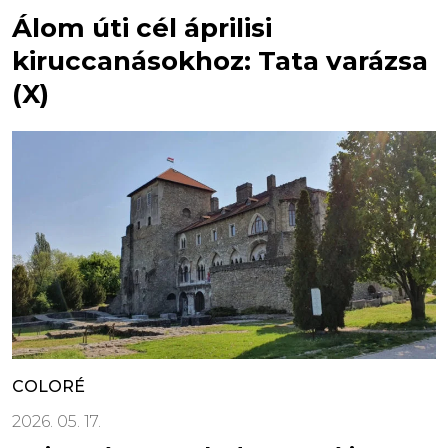
Álom úti cél áprilisi
kiruccanásokhoz: Tata varázsa
(X)
COLORÉ
2026. 05. 17.