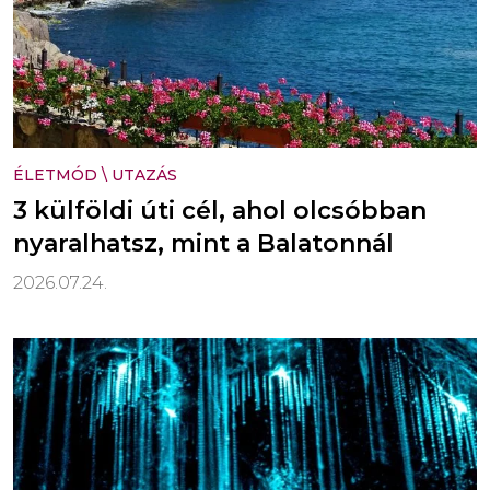
ÉLETMÓD
\
UTAZÁS
3 külföldi úti cél, ahol olcsóbban
nyaralhatsz, mint a Balatonnál
2026.07.24.