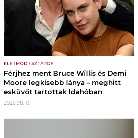
ÉLETMÓD
\
SZTÁROK
Férjhez ment Bruce Willis és Demi
Moore legkisebb lánya – meghitt
esküvőt tartottak Idahóban
2026.08.10.