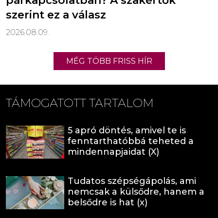
párkapcsolatban? A szakértők
szerint ez a válasz
2026.08.09.
MÉG TÖBB FRISS HÍR
TÁMOGATOTT TARTALOM
5 apró döntés, amivel te is
fenntarthatóbbá teheted a
mindennapjaidat (X)
Tudatos szépségápolás, ami
nemcsak a külsődre, hanem a
belsődre is hat (x)