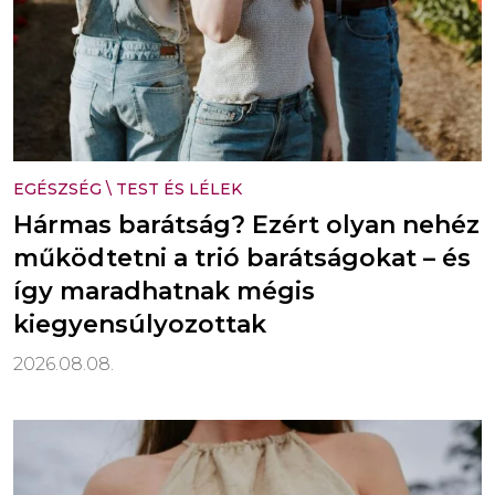
EGÉSZSÉG
\
TEST ÉS LÉLEK
Hármas barátság? Ezért olyan nehéz
működtetni a trió barátságokat – és
így maradhatnak mégis
kiegyensúlyozottak
2026.08.08.