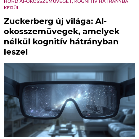
HORD AI-OKOSSZEMÜVEGET, KOGNITÍV HÁTRÁNYBA
KERÜL.
Zuckerberg új világa: AI-
okosszemüvegek, amelyek
nélkül kognitív hátrányban
leszel