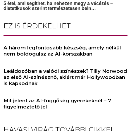
EZ IS ÉRDEKELHET
A három legfontosabb készség, amely nélkül
nem boldogulsz az AI-korszakban
Leáldozóban a valódi színészek? Tilly Norwood
az első AI-színésznő, akiért már Hollywoodban
is kapkodnak
Mit jelent az AI-függőség gyerekeknél – 7
figyelmeztető jel
HAVASI VIRÁG
TOVÁBBI CIKKEI