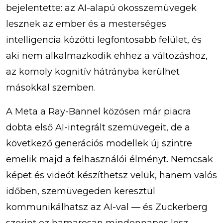
bejelentette: az AI-alapú okosszemüvegek
lesznek az ember és a mesterséges
intelligencia közötti legfontosabb felület, és
aki nem alkalmazkodik ehhez a változáshoz,
az komoly kognitív hátrányba kerülhet
másokkal szemben.
A Meta a Ray-Bannel közösen már piacra
dobta első AI-integrált szemüvegeit, de a
következő generációs modellek új szintre
emelik majd a felhasználói élményt. Nemcsak
képet és videót készíthetsz velük, hanem valós
időben, szemüvegeden keresztül
kommunikálhatsz az AI-val — és Zuckerberg
szerint ez hamarosan mindennapos lesz.