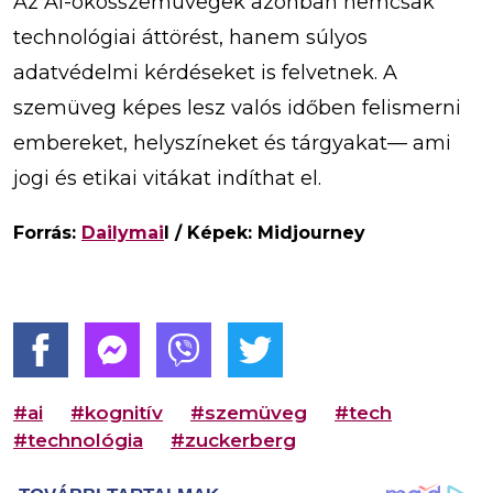
Az AI-okosszemüvegek azonban nemcsak
technológiai áttörést, hanem súlyos
adatvédelmi kérdéseket is felvetnek. A
szemüveg képes lesz valós időben felismerni
embereket, helyszíneket és tárgyakat— ami
jogi és etikai vitákat indíthat el.
Forrás:
Dailymai
l / Képek: Midjourney
#ai
#kognitív
#szemüveg
#tech
#technológia
#zuckerberg