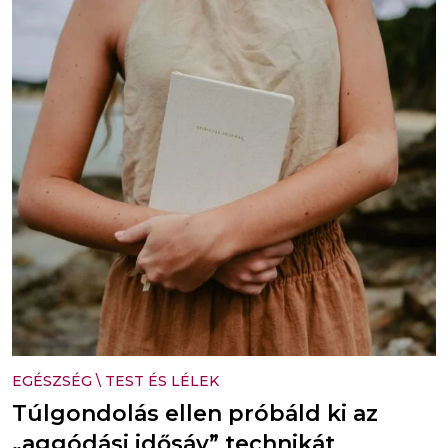
EGÉSZSÉG
\
TEST ÉS LÉLEK
Túlgondolás ellen próbáld ki az
„aggódási idősáv” technikát