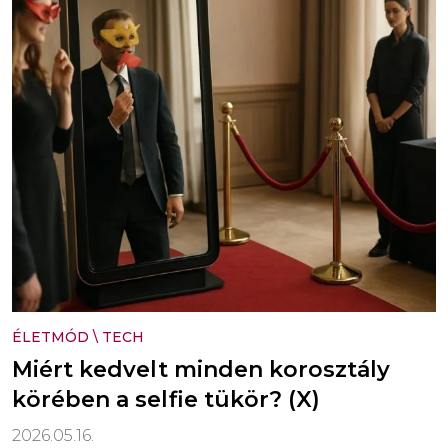
ÉLETMÓD
\
TECH
Miért kedvelt minden korosztály
körében a selfie tükör? (X)
2026.05.16.