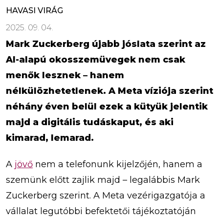
HAVASI VIRÁG
2025. 09. 04.
Mark Zuckerberg újabb jóslata szerint az
AI-alapú okosszemüvegek nem csak
menők lesznek – hanem
nélkülözhetetlenek. A Meta víziója szerint
néhány éven belül ezek a kütyük jelentik
majd a digitális tudáskaput, és aki
kimarad, lemarad.
A
jövő
nem a telefonunk kijelzőjén, hanem a
szemünk előtt zajlik majd – legalábbis Mark
Zuckerberg szerint. A Meta vezérigazgatója a
vállalat legutóbbi befektetői tájékoztatóján