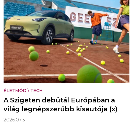
ÉLETMÓD
\
TECH
A Szigeten debütál Európában a
világ legnépszerűbb kisautója (x)
2026.07.31.