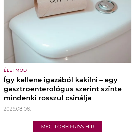
ÉLETMÓD
Így kellene igazából kakilni – egy
gasztroenterológus szerint szinte
mindenki rosszul csinálja
2026.08.08.
MÉG TÖBB FRISS HÍR