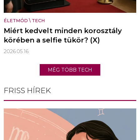
ÉLETMÓD
\
TECH
Miért kedvelt minden korosztály
körében a selfie tükör? (X)
2026.05.16.
MÉG TÖBB TECH
FRISS HÍREK