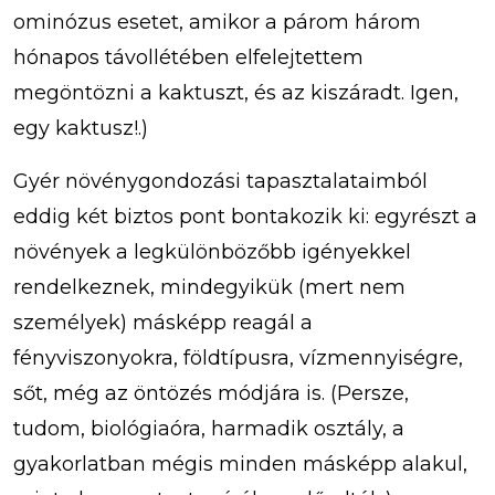
ominózus esetet, amikor a párom három
hónapos távollétében elfelejtettem
megöntözni a kaktuszt, és az kiszáradt. Igen,
egy kaktusz!.)
Gyér növénygondozási tapasztalataimból
eddig két biztos pont bontakozik ki: egyrészt a
növények a legkülönbözőbb igényekkel
rendelkeznek, mindegyikük (mert nem
személyek) másképp reagál a
fényviszonyokra, földtípusra, vízmennyiségre,
sőt, még az öntözés módjára is. (Persze,
tudom, biológiaóra, harmadik osztály, a
gyakorlatban mégis minden másképp alakul,