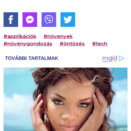
#applikációk
#növények
#növénygondozás
#öntözés
#tech