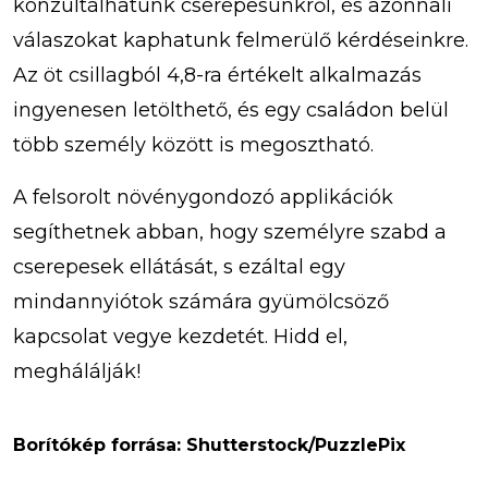
konzultálhatunk cserepesünkről, és azonnali
válaszokat kaphatunk felmerülő kérdéseinkre.
Az öt csillagból 4,8-ra értékelt alkalmazás
ingyenesen letölthető, és egy családon belül
több személy között is megosztható.
A felsorolt növénygondozó applikációk
segíthetnek abban, hogy személyre szabd a
cserepesek ellátását, s ezáltal egy
mindannyiótok számára gyümölcsöző
kapcsolat vegye kezdetét. Hidd el,
meghálálják!
Borítókép forrása: Shutterstock/PuzzlePix