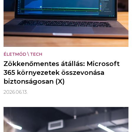
ÉLETMÓD
\
TECH
Zökkenőmentes átállás: Microsoft
365 környezetek összevonása
biztonságosan (X)
2026.06.13.