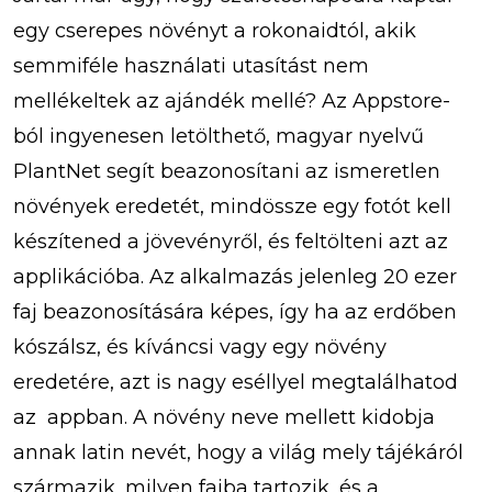
egy cserepes növényt a rokonaidtól, akik
semmiféle használati utasítást nem
mellékeltek az ajándék mellé? Az Appstore-
ból ingyenesen letölthető, magyar nyelvű
PlantNet segít beazonosítani az ismeretlen
növények eredetét, mindössze egy fotót kell
készítened a jövevényről, és feltölteni azt az
applikációba. Az alkalmazás jelenleg 20 ezer
faj beazonosítására képes, így ha az erdőben
kószálsz, és kíváncsi vagy egy növény
eredetére, azt is nagy eséllyel megtalálhatod
az appban. A növény neve mellett kidobja
annak latin nevét, hogy a világ mely tájékáról
származik, milyen fajba tartozik, és a