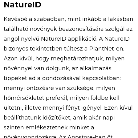
NatureID
Kevésbé a szabadban, mint inkább a lakásban
található növények beazonosítására szolgál az
angol nyelvű NatureID applikáció. A NatureID
bizonyos tekintetben túltesz a PlantNet-en.
Azon kívül, hogy meghatározhatjuk, milyen
növénnyel van dolgunk, az alkalmazás
tippeket ad a gondozásával kapcsolatban:
mennyi öntözésre van szüksége, milyen
hőmérsékletet preferál, milyen földbe kell
ültetni, illetve mennyi fényt igényel. Ezen kívül
beállíthatunk időzítőket, amik akár napi
szinten emlékeztetnek minket a
növénygondozásra. Az Appstore-ban öt