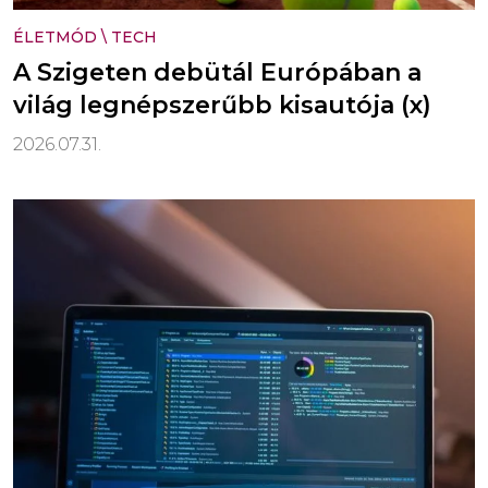
ÉLETMÓD
\
TECH
A Szigeten debütál Európában a
világ legnépszerűbb kisautója (x)
2026.07.31.