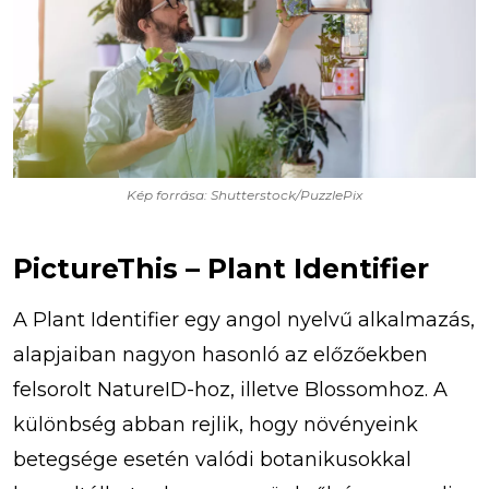
Kép forrása: Shutterstock/PuzzlePix
PictureThis – Plant Identifier
A Plant Identifier egy angol nyelvű alkalmazás,
alapjaiban nagyon hasonló az előzőekben
felsorolt NatureID-hoz, illetve Blossomhoz. A
különbség abban rejlik, hogy növényeink
betegsége esetén valódi botanikusokkal