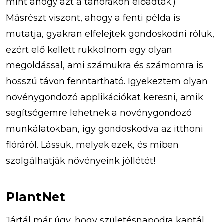
mint ahogy azt a tanórákon előadták.)
Másrészt viszont, ahogy a fenti példa is
mutatja, gyakran elfelejtek gondoskodni róluk,
ezért elő kellett rukkolnom egy olyan
megoldással, ami számukra és számomra is
hosszú távon fenntartható. Igyekeztem olyan
növénygondozó applikációkat keresni, amik
segítségemre lehetnek a növénygondozó
munkálatokban, így gondoskodva az itthoni
flóráról. Lássuk, melyek ezek, és miben
szolgálhatják növényeink jóllétét!
PlantNet
Jártál már úgy, hogy születésnapodra kaptál