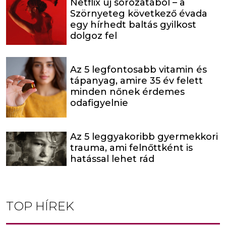
Netflix új sorozatából – a
Szörnyeteg következő évada
egy hírhedt baltás gyilkost
dolgoz fel
Az 5 legfontosabb vitamin és
tápanyag, amire 35 év felett
minden nőnek érdemes
odafigyelnie
Az 5 leggyakoribb gyermekkori
trauma, ami felnőttként is
hatással lehet rád
TOP HÍREK