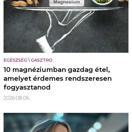
EGÉSZSÉG
\
GASZTRO
10 magnéziumban gazdag étel,
amelyet érdemes rendszeresen
fogyasztanod
2026.08.06.