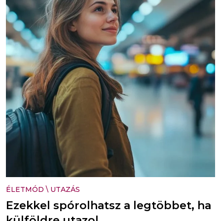
ÉLETMÓD
\
UTAZÁS
Ezekkel spórolhatsz a legtöbbet, ha
külföldre utazol