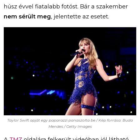
húsz évvel fiatalabb fotóst. Bár a szakember
nem sérült meg
, jelentette az esetet.
Taylor Swift apját egy paparazzi panaszolta be / Kép forrása: Buda
Mendes / Getty Images
A
TMZ
oldalára felkerült videóban jól látható,