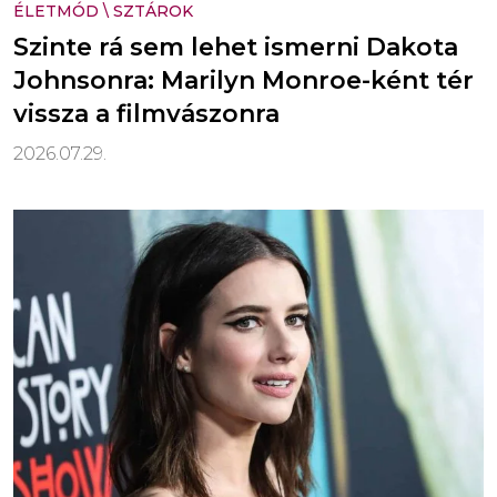
ÉLETMÓD
\
SZTÁROK
Szinte rá sem lehet ismerni Dakota
Johnsonra: Marilyn Monroe-ként tér
vissza a filmvászonra
2026.07.29.