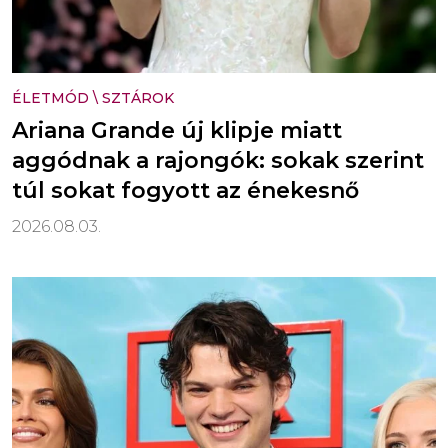
ÉLETMÓD
\
SZTÁROK
Ariana Grande új klipje miatt
aggódnak a rajongók: sokak szerint
túl sokat fogyott az énekesnő
2026.08.03.