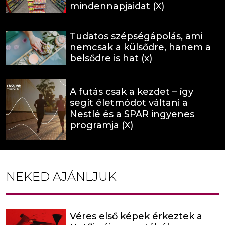
mindennapjaidat (X)
Tudatos szépségápolás, ami
nemcsak a külsődre, hanem a
belsődre is hat (x)
A futás csak a kezdet – így
segít életmódot váltani a
Nestlé és a SPAR ingyenes
programja (X)
NEKED AJÁNLJUK
Véres első képek érkeztek a