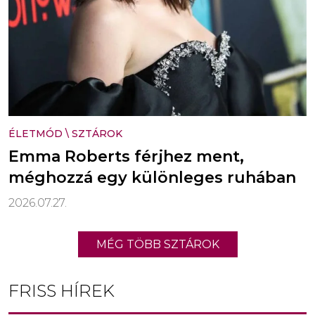
ÉLETMÓD
\
SZTÁROK
Emma Roberts férjhez ment,
méghozzá egy különleges ruhában
2026.07.27.
MÉG TÖBB SZTÁROK
FRISS HÍREK