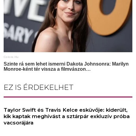
EZ IS ÉRDEKELHET
Taylor Swift és Travis Kelce esküvője: kiderült,
kik kaptak meghívást a sztárpár exkluzív próba
vacsorájára