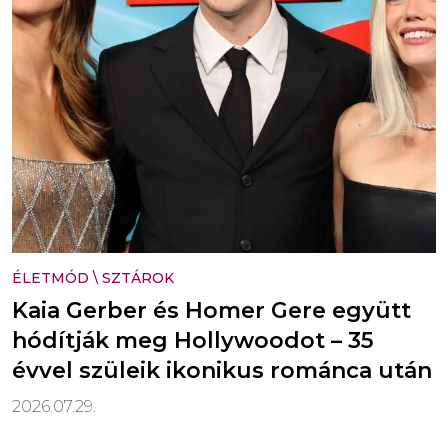
ÉLETMÓD
\
SZTÁROK
Kaia Gerber és Homer Gere együtt
hódítják meg Hollywoodot – 35
évvel szüleik ikonikus románca után
2026.07.29.