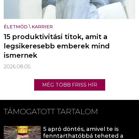
ÉLETMÓD
\
KARRIER
15 produktivitási titok, amit a
legsikeresebb emberek mind
ismernek
2026.08.05.
MÉG TÖBB FRISS HÍR
TÁMOGATOTT TARTALOM
5 apró döntés, amivel te is
fenntarthatóbbá teheted a