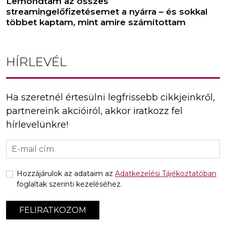
Lemondtam az összes
streamingelőfizetésemet a nyárra – és sokkal
többet kaptam, mint amire számítottam
HÍRLEVÉL
Ha szeretnél értesülni legfrissebb cikkjeinkről,
partnereink akcióiról, akkor iratkozz fel
hírlevelünkre!
Hozzájárulok az adataim az
Adatkezelési Tájékoztatóban
foglaltak szerinti kezeléséhez.
FELIRATKOZOM