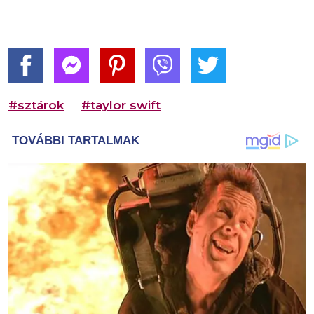
#sztárok
#taylor swift