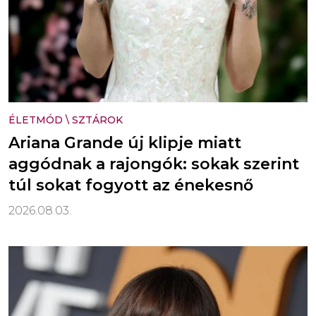
ÉLETMÓD
\
SZTÁROK
Ariana Grande új klipje miatt
aggódnak a rajongók: sokak szerint
túl sokat fogyott az énekesnő
2026.08.03.