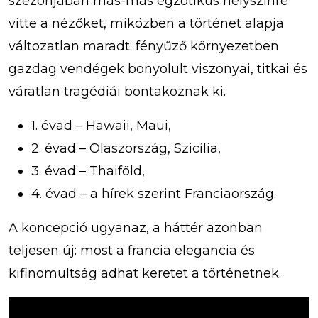
szezonjában más-más egzotikus helyszínre
vitte a nézőket, miközben a történet alapja
változatlan maradt: fényűző környezetben
gazdag vendégek bonyolult viszonyai, titkai és
váratlan tragédiái bontakoznak ki.
1. évad – Hawaii, Maui,
2. évad – Olaszország, Szicília,
3. évad – Thaiföld,
4. évad – a hírek szerint Franciaország.
A koncepció ugyanaz, a háttér azonban
teljesen új: most a francia elegancia és
kifinomultság adhat keretet a történetnek.