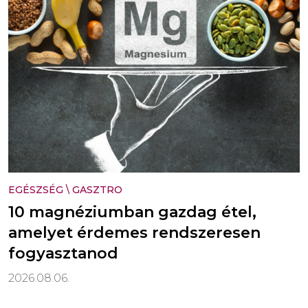
EGÉSZSÉG
\
GASZTRO
10 magnéziumban gazdag étel,
amelyet érdemes rendszeresen
fogyasztanod
2026.08.06.