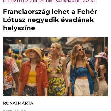
FEHÉR LÓTUSZ NEGYEDIK ÉVADÁNAK HELYSZÍNE
Franciaország lehet a Fehér
Lótusz negyedik évadának
helyszíne
RÓNAI MÁRTA