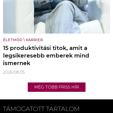
ÉLETMÓD
\
KARRIER
15 produktivitási titok, amit a
legsikeresebb emberek mind
ismernek
2026.08.05.
MÉG TÖBB FRISS HÍR
TÁMOGATOTT TARTALOM