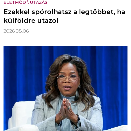
ÉLETMÓD
\
UTAZÁS
Ezekkel spórolhatsz a legtöbbet, ha
külföldre utazol
2026.08.06.