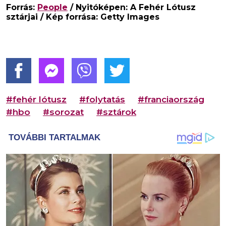
Forrás:
People
/ Nyitóképen: A Fehér Lótusz
sztárjai / Kép forrása: Getty Images
#fehér lótusz
#folytatás
#franciaország
#hbo
#sorozat
#sztárok