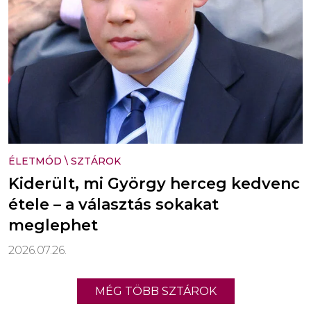
ÉLETMÓD
\
SZTÁROK
Kiderült, mi György herceg kedvenc
étele – a választás sokakat
meglephet
2026.07.26.
MÉG TÖBB SZTÁROK