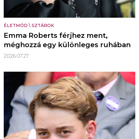
ÉLETMÓD
\
SZTÁROK
Emma Roberts férjhez ment,
méghozzá egy különleges ruhában
2026.07.27.