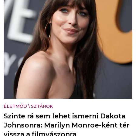
ÉLETMÓD
\
SZTÁROK
Szinte rá sem lehet ismerni Dakota
Johnsonra: Marilyn Monroe-ként tér
vissza a filmvászonra