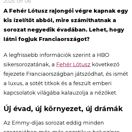
2025. 09. 06.
A Fehér Lótusz rajongói végre kapnak egy
kis ízelítőt abból, mire számíthatnak a
sorozat negyedik évadában. Lehet, hogy
látni fogjuk Franciaországot?
A legfrissebb információk szerint a HBO
sikersorozatának, a
Fehér Lótusz
következő
fejezete Franciaországban játszódhat, és ismét
a luxus, a sötét titkok és a feszült emberi
kapcsolatok világába kalauzolja a nézőket.
Új évad, új környezet, új drámák
Az Emmy-díjas sorozat eddig minden