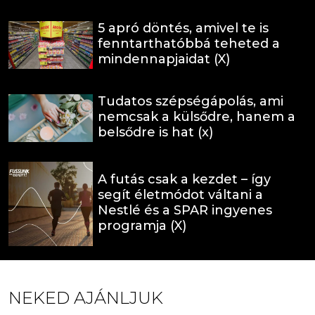
5 apró döntés, amivel te is
fenntarthatóbbá teheted a
mindennapjaidat (X)
Tudatos szépségápolás, ami
nemcsak a külsődre, hanem a
belsődre is hat (x)
A futás csak a kezdet – így
segít életmódot váltani a
Nestlé és a SPAR ingyenes
programja (X)
NEKED AJÁNLJUK