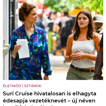
ÉLETMÓD
\
SZTÁROK
Suri Cruise hivatalosan is elhagyta
édesapja vezetéknevét – új néven