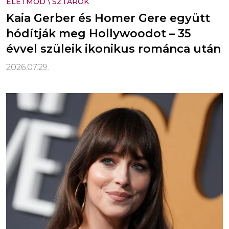
ÉLETMÓD
\
SZTÁROK
Kaia Gerber és Homer Gere együtt
hódítják meg Hollywoodot – 35
évvel szüleik ikonikus románca után
2026.07.29.