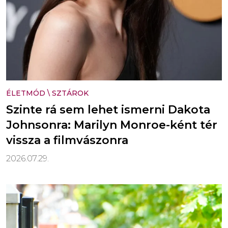
ÉLETMÓD
\
SZTÁROK
Szinte rá sem lehet ismerni Dakota
Johnsonra: Marilyn Monroe-ként tér
vissza a filmvászonra
2026.07.29.