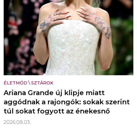
ÉLETMÓD
\
SZTÁROK
Ariana Grande új klipje miatt
aggódnak a rajongók: sokak szerint
túl sokat fogyott az énekesnő
2026.08.03.