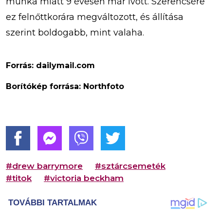
munka miatt 9 évesen már ivott. Szerencsére
ez felnőttkorára megváltozott, és állítása
szerint boldogabb, mint valaha.
Forrás: dailymail.com
Borítókép forrása: Northfoto
#drew barrymore
#sztárcsemeték
#titok
#victoria beckham