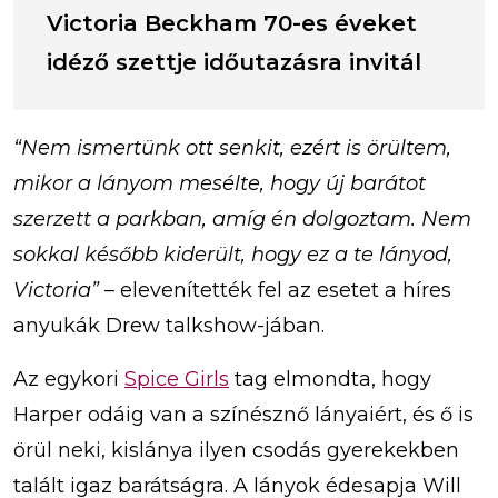
Victoria Beckham 70-es éveket
idéző szettje időutazásra invitál
“Nem ismertünk ott senkit, ezért is örültem,
mikor a lányom mesélte, hogy új barátot
szerzett a parkban, amíg én dolgoztam. Nem
sokkal később kiderült, hogy ez a te lányod,
Victoria”
– elevenítették fel az esetet a híres
anyukák Drew talkshow-jában.
Az egykori
Spice Girls
tag elmondta, hogy
Harper odáig van a színésznő lányaiért, és ő is
örül neki, kislánya ilyen csodás gyerekekben
talált igaz barátságra. A lányok édesapja Will