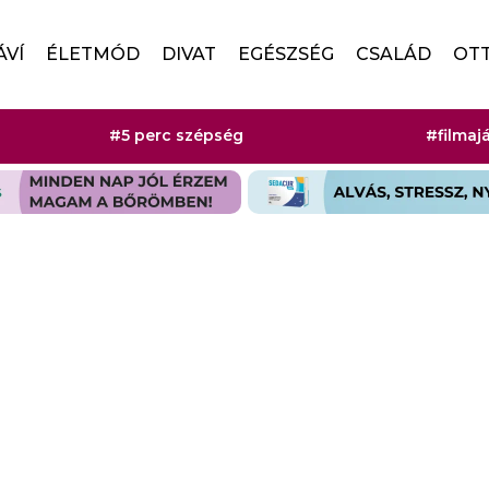
ÁVÍ
ÉLETMÓD
DIVAT
EGÉSZSÉG
CSALÁD
OT
#5 perc szépség
#filmaj