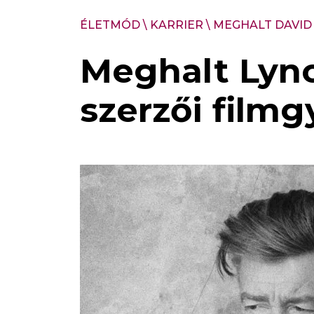
ÉLETMÓD
\
KARRIER
\
MEGHALT DAVID
Meghalt Lynch
szerzői filmg