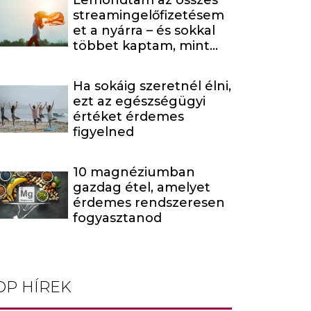
Lemondtam az összes
streamingelőfizetésem
et a nyárra – és sokkal
többet kaptam, mint
amire számítottam
Ha sokáig szeretnél élni,
ezt az egészségügyi
értéket érdemes
figyelned
10 magnéziumban
gazdag étel, amelyet
érdemes rendszeresen
fogyasztanod
OP HÍREK