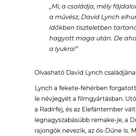
„Mi, a családja, mély fájda
a művész, David Lynch elhun
időkben tiszteletben tarta
hagyott maga után. De ahog
a lyukra!”
Olvasható David Lynch családjána
Lynch a fekete-fehérben forgatott
le névjegyét a filmgyártásban. Utó
a Radírfej, és az Elefántember vá
legnagyszabásúbb remake-je, a Dű
rajongók nevezik, az ős-Dűne is.