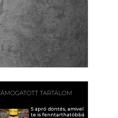
TÁMOGATOTT TARTALOM
5 apró döntés, amivel
te is fenntarthatóbbá