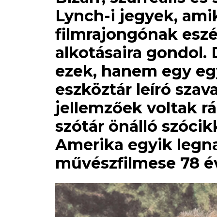
Lynch-i jegyek, am
filmrajongónak eszé
alkotásaira gondol.
ezek, hanem egy eg
eszköztár leíró szav
jellemzőek voltak r
szótár önálló szócikk
Amerika egyik legn
művészfilmese 78 év