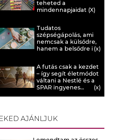
teheted a
mindennapjaidat (X)
Tudatos
szépségápolás, ami
nemcsak a külsődre,
hanem a belsődre is
hat (x)
A futás csak a kezdet
– így segít életmódot
váltani a Nestlé és a
SPAR ingyenes
programja (X)
EKED AJÁNLJUK