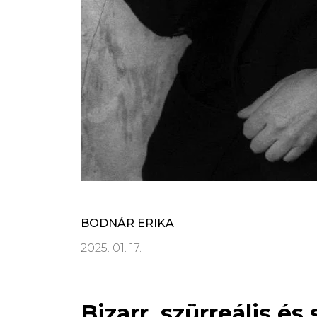
BODNÁR ERIKA
2025. 01. 17.
Bizarr, szürreális és