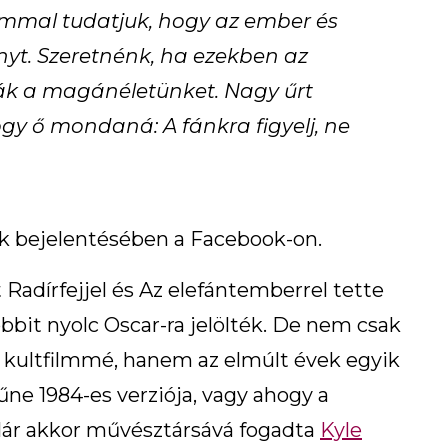
lommal tudatjuk, hogy az ember és
yt. Szeretnénk, ha ezekben az
nák a magánéletünket. Nagy űrt
y ő mondaná: A fánkra figyelj, ne
k bejelentésében a Facebook-on.
 Radírfejjel és Az elefántemberrel tette
bbit nyolc Oscar-ra jelölték. De nem csak
lt kultfilmmé, hanem az elmúlt évek egyik
ne 1984-es verziója, vagy ahogy a
 Már akkor művésztársává fogadta
Kyle