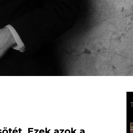
 sötét. Ezek azok a