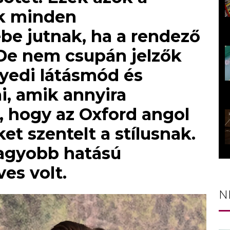
ik minden
be jutnak, ha a rendező
 De nem csupán jelzők
yedi látásmód és
ai, amik annyira
á, hogy az Oxford angol
et szentelt a stílusnak.
agyobb hatású
es volt.
N