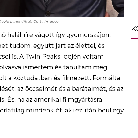
avid Lynch /fotó: Getty Images
K
nő halálhíre vágott így gyomorszájon.
t tudom, együtt járt az élettel, és
sel is. A Twin Peaks idején voltam
n olvasva ismertem és tanultam meg,
olt a köztudatban és filmezett. Formálta
lését, az öccseimét és a barátaimét, és az
. És, ha az amerikai filmgyártásra
orlatilag mindenkiét, aki ezután beül egy