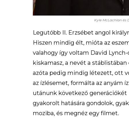
Kyle McLachlan és D
Legutóbb II. Erzsébet angol király
Hiszen mindig élt, mióta az eszeme
valahogy így voltam David Lynch-c
kiskamasz, a nevét a stáblistába
azóta pedig mindig létezett, ott v
az ízlésemet, formálta az anyám íz
utánunk következő generációkét is
gyakorolt hatására gondolok, gyak
moziba, és megnéz egy filmet.