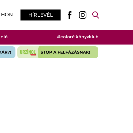
THON
HÍRLEVÉL
ánló
#coloré könyvklub