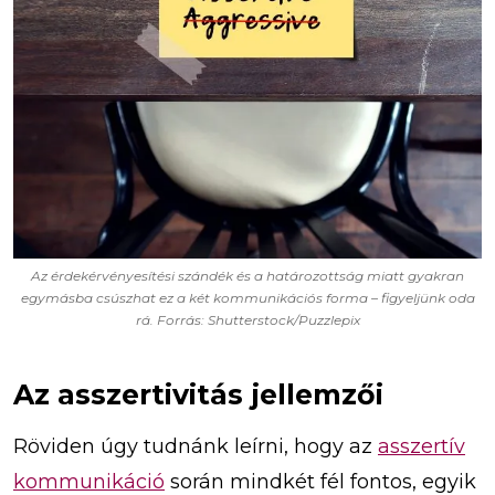
Az érdekérvényesítési szándék és a határozottság miatt gyakran
egymásba csúszhat ez a két kommunikációs forma – figyeljünk oda
rá. Forrás: Shutterstock/Puzzlepix
Az asszertivitás jellemzői
Röviden úgy tudnánk leírni, hogy az
asszertív
kommunikáció
során mindkét fél fontos, egyik