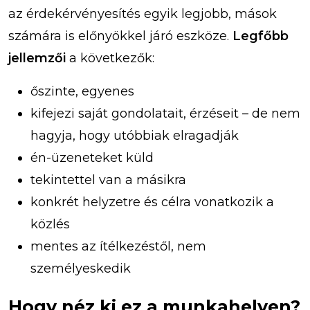
az érdekérvényesítés egyik legjobb, mások
számára is előnyökkel járó eszköze.
Legfőbb
jellemzői
a következők:
őszinte, egyenes
kifejezi saját gondolatait, érzéseit – de nem
hagyja, hogy utóbbiak elragadják
én-üzeneteket küld
tekintettel van a másikra
konkrét helyzetre és célra vonatkozik a
közlés
mentes az ítélkezéstől, nem
személyeskedik
Hogy néz ki ez a munkahelyen?