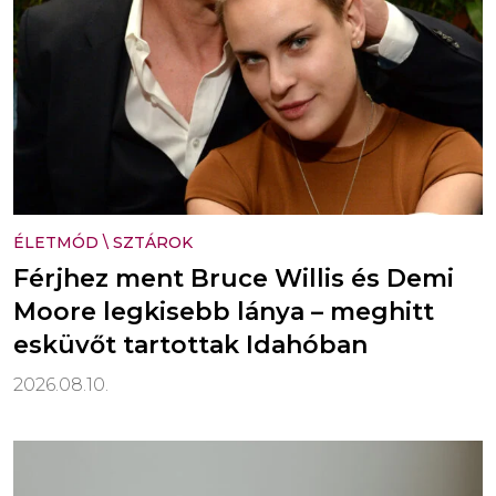
ÉLETMÓD
\
SZTÁROK
Férjhez ment Bruce Willis és Demi
Moore legkisebb lánya – meghitt
esküvőt tartottak Idahóban
2026.08.10.