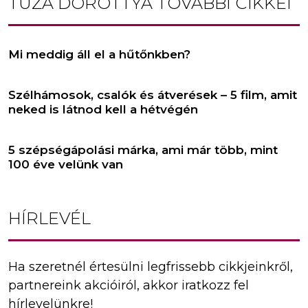
TUZA DOROTTYA
TOVÁBBI CIKKEI
Mi meddig áll el a hűtőnkben?
Szélhámosok, csalók és átverések – 5 film, amit
neked is látnod kell a hétvégén
5 szépségápolási márka, ami már több, mint
100 éve velünk van
HÍRLEVÉL
Ha szeretnél értesülni legfrissebb cikkjeinkről,
partnereink akcióiról, akkor iratkozz fel
hírlevelünkre!