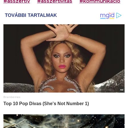
#asszertív
#asszertivitás
#kommunikáció