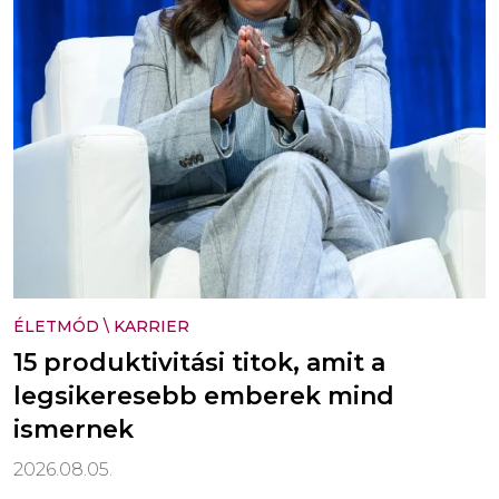
ÉLETMÓD
\
KARRIER
15 produktivitási titok, amit a
legsikeresebb emberek mind
ismernek
2026.08.05.