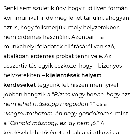
Senki sem születik úgy, hogy tud ilyen formán
kommunikálni, de meg lehet tanulni, ahogyan
azt is, hogy felismerjük, mely helyzetekben
nem érdemes használni. Azonban ha
munkahelyi feladatok ellátásáról van szó,
általában érdemes próbát tenni vele. Az
asszertivitás egyik eszköze, hogy – bizonyos
helyzetekben –
kijelentések helyett
kérdéseket
tegyünk fel, hiszen mennyivel
jobban hangzik a “
Biztos vagy benne, hogy ezt
nem lehet másképp megoldani
?” és a
“
Megmutathatom, én hogy gondoltam?
” mint
a “
Csináld máshogy, ez így nem jó.
” A
kérdések lehetőséget adnak a vitatkozásra