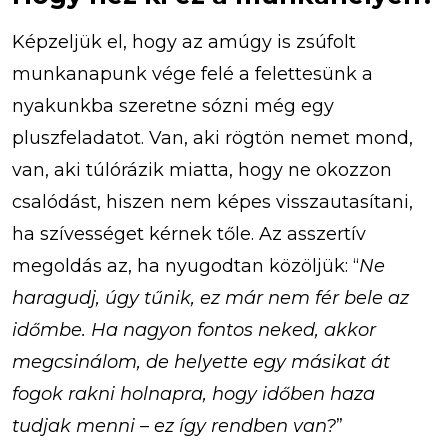
Képzeljük el, hogy az amúgy is zsúfolt
munkanapunk vége felé a felettesünk a
nyakunkba szeretne sózni még egy
pluszfeladatot. Van, aki rögtön nemet mond,
van, aki túlórázik miatta, hogy ne okozzon
csalódást, hiszen nem képes visszautasítani,
ha szívességet kérnek tőle. Az asszertív
megoldás az, ha nyugodtan közöljük: “
Ne
haragudj, úgy tűnik, ez már nem fér bele az
időmbe. Ha nagyon fontos neked, akkor
megcsinálom, de helyette egy másikat át
fogok rakni holnapra, hogy időben haza
tudjak menni – ez így rendben van?
”