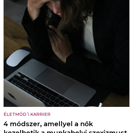
ÉLETMÓD
\
KARRIER
4 módszer, amellyel a nők
kezelhetik a munkahelyi szexizmust