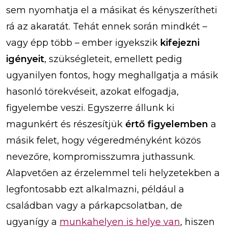
sem nyomhatja el a másikat és kényszerítheti
rá az akaratát. Tehát ennek során mindkét –
vagy épp több – ember igyekszik
kifejezni
igényeit
, szükségleteit, emellett pedig
ugyanilyen fontos, hogy meghallgatja a másik
hasonló törekvéseit, azokat elfogadja,
figyelembe veszi. Egyszerre állunk ki
magunkért és részesítjük
értő figyelemben
a
másik felet, hogy végeredményként közös
nevezőre, kompromisszumra juthassunk.
Alapvetően az érzelemmel teli helyzetekben a
legfontosabb ezt alkalmazni, például a
családban vagy a párkapcsolatban, de
ugyanígy a
munkahelyen is helye van
, hiszen