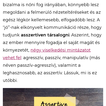
bizalma is nőni fog irányában, könnyebb lesz
megoldani a felmerülő nézeteltéréseket és az
egész légkör kellemesebb, elfogadóbb lesz. A
“jó”-nak elkönyvelt kommunikáció része, hogy
tudjunk
asszertíven társalogni
. Aszerint, hogy
az ember mennyire fogadja el saját magát és
környezetét,
négy viselkedési mintázatot
vehet fel
: agresszív, passzív, manipulatív (más
néven passzív-agresszív), valamint a
leghasznosabb, az asszertív. Lássuk, mi is ez
utóbbi.