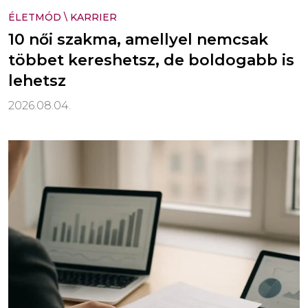
ÉLETMÓD
\
KARRIER
10 női szakma, amellyel nemcsak
többet kereshetsz, de boldogabb is
lehetsz
2026.08.04.